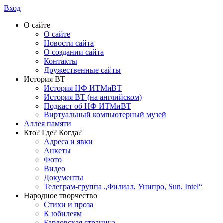
Вход
О сайте
О сайте
Новости сайта
О создании сайта
Контакты
Дружественные сайты
История ВТ
История НФ ИТМиВТ
История ВТ (на английском)
Подкаст об НФ ИТМиВТ
Виртуальный компьютерный музей
Аллея памяти
Кто? Где? Когда?
Адреса и явки
Анкеты
Фото
Видео
Документы
Телеграм-группа „Филиал, Унипро, Sun, Intel“
Народное творчество
Стихи и проза
К юбилеям
Бардовская страница