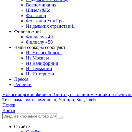
Воспоминания
Шизель&Ко
Фольклор
Фольклор УниПро
Из дальних странствий...
Филиал жив!
Филиалу - 40
Филиалу - 50
Наши собкоры сообщают
Из Новосибирска
Из Москвы
Из Калифорнии
Из Германии
Из Интернета
Пресса
Реплики
Новосибирский филиал
Института точной механики и вычисл
Телеграм-группа «Филиал, Унипро, Sun, Intel»
Поиск
Войти
О сайте
О сайте