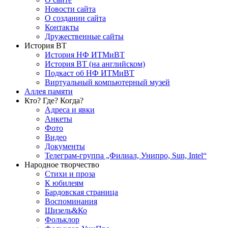
Новости сайта
О создании сайта
Контакты
Дружественные сайты
История ВТ
История НФ ИТМиВТ
История ВТ (на английском)
Подкаст об НФ ИТМиВТ
Виртуальный компьютерный музей
Аллея памяти
Кто? Где? Когда?
Адреса и явки
Анкеты
Фото
Видео
Документы
Телеграм-группа „Филиал, Унипро, Sun, Intel“
Народное творчество
Стихи и проза
К юбилеям
Бардовская страница
Воспоминания
Шизель&Ко
Фольклор