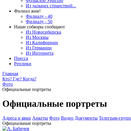
Фольклор УниПро
Из дальних странствий...
Филиал жив!
Филиалу - 40
Филиалу - 50
Наши собкоры сообщают
Из Новосибирска
Из Москвы
Из Калифорнии
Из Германии
Из Интернета
Пресса
Реплики
Главная
Кто? Где? Когда?
Фото
Официальные портреты
Официальные портреты
Адреса и явки
Анкеты
Фото
Видео
Документы
Телеграм-группа
Официальные портреты