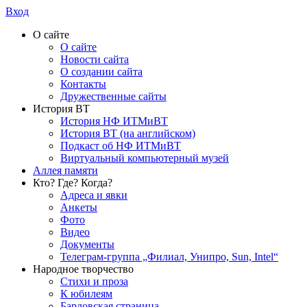
Вход
О сайте
О сайте
Новости сайта
О создании сайта
Контакты
Дружественные сайты
История ВТ
История НФ ИТМиВТ
История ВТ (на английском)
Подкаст об НФ ИТМиВТ
Виртуальный компьютерный музей
Аллея памяти
Кто? Где? Когда?
Адреса и явки
Анкеты
Фото
Видео
Документы
Телеграм-группа „Филиал, Унипро, Sun, Intel“
Народное творчество
Стихи и проза
К юбилеям
Бардовская страница