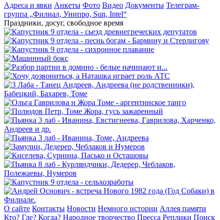
Адреса и явки
Анкеты
Фото
Видео
Документы
Телеграм-
группа „Филиал, Унипро, Sun, Intel“
Праздники, досуг, свободное время
О сайте
Контакты
Новости
Немного истории
Аллея памяти
Кто? Где? Когда?
Народное творчество
Пресса
Реплики
Поиск