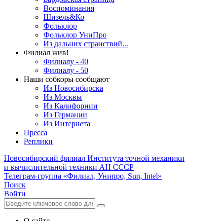
Воспоминания
Шизель&Ко
Фольклор
Фольклор УниПро
Из дальних странствий...
Филиал жив!
Филиалу - 40
Филиалу - 50
Наши собкоры сообщают
Из Новосибирска
Из Москвы
Из Калифорнии
Из Германии
Из Интернета
Пресса
Реплики
Новосибирский филиал
Института точной механики
и вычислительной техники АН СССР
Телеграм-группа «Филиал, Унипро, Sun, Intel»
Поиск
Войти
О сайте