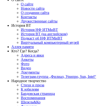
О сайте
Новости сайта
О создании сайта
Контакты
Дружественные сайты
История ВТ
История НФ ИТМиВТ
История ВТ (на английском)
Подкаст об НФ ИТМиВТ
Виртуальный компьютерный музей
Аллея памяти
Кто? Где? Когда?
Адреса и явки
Анкеты
Фото
Видео
Документы
Телеграм-группа „Филиал, Унипро, Sun, Intel“
Народное творчество
Стихи и проза
К юбилеям
Бардовская страница
Воспоминания
Шизель&Ко