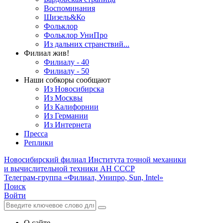
Воспоминания
Шизель&Ко
Фольклор
Фольклор УниПро
Из дальних странствий...
Филиал жив!
Филиалу - 40
Филиалу - 50
Наши собкоры сообщают
Из Новосибирска
Из Москвы
Из Калифорнии
Из Германии
Из Интернета
Пресса
Реплики
Новосибирский филиал
Института точной механики
и вычислительной техники АН СССР
Телеграм-группа «Филиал, Унипро, Sun, Intel»
Поиск
Войти
О сайте