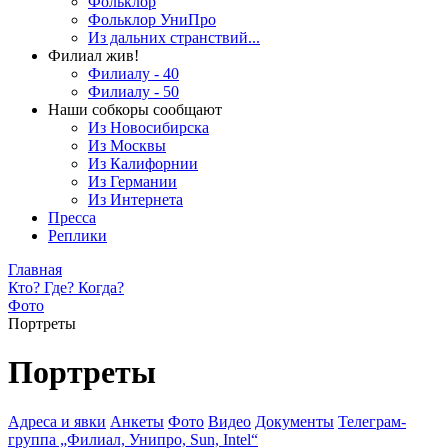
Фольклор
Фольклор УниПро
Из дальних странствий...
Филиал жив!
Филиалу - 40
Филиалу - 50
Наши собкоры сообщают
Из Новосибирска
Из Москвы
Из Калифорнии
Из Германии
Из Интернета
Пресса
Реплики
Главная
Кто? Где? Когда?
Фото
Портреты
Портреты
Адреса и явки
Анкеты
Фото
Видео
Документы
Телеграм-
группа „Филиал, Унипро, Sun, Intel“