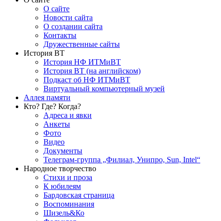
О сайте
Новости сайта
О создании сайта
Контакты
Дружественные сайты
История ВТ
История НФ ИТМиВТ
История ВТ (на английском)
Подкаст об НФ ИТМиВТ
Виртуальный компьютерный музей
Аллея памяти
Кто? Где? Когда?
Адреса и явки
Анкеты
Фото
Видео
Документы
Телеграм-группа „Филиал, Унипро, Sun, Intel“
Народное творчество
Стихи и проза
К юбилеям
Бардовская страница
Воспоминания
Шизель&Ко