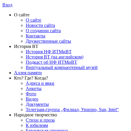
Вход
О сайте
О сайте
Новости сайта
О создании сайта
Контакты
Дружественные сайты
История ВТ
История НФ ИТМиВТ
История ВТ (на английском)
Подкаст об НФ ИТМиВТ
Виртуальный компьютерный музей
Аллея памяти
Кто? Где? Когда?
Адреса и явки
Анкеты
Фото
Видео
Документы
Телеграм-группа „Филиал, Унипро, Sun, Intel“
Народное творчество
Стихи и проза
К юбилеям
Бардовская страница