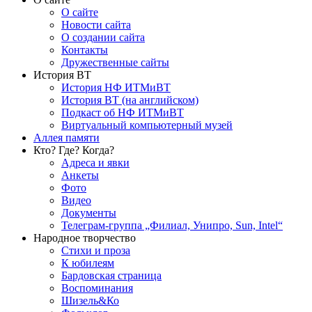
О сайте
Новости сайта
О создании сайта
Контакты
Дружественные сайты
История ВТ
История НФ ИТМиВТ
История ВТ (на английском)
Подкаст об НФ ИТМиВТ
Виртуальный компьютерный музей
Аллея памяти
Кто? Где? Когда?
Адреса и явки
Анкеты
Фото
Видео
Документы
Телеграм-группа „Филиал, Унипро, Sun, Intel“
Народное творчество
Стихи и проза
К юбилеям
Бардовская страница
Воспоминания
Шизель&Ко