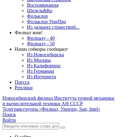
Воспоминания
Шизель&Ко
Фольклор
Фольклор УниПро
Из дальних странствий...
Филиал жив!
Филиалу - 40
Филиалу - 50
Наши собкоры сообщают
Из Новосибирска
Из Москвы
Из Калифорнии
Из Германии
Из Интернета
Пресса
Реплики
Новосибирский филиал
Института точной механики
и вычислительной техники АН СССР
Телеграм-группа «Филиал, Унипро, Sun, Intel»
Поиск
Войти
О сайте