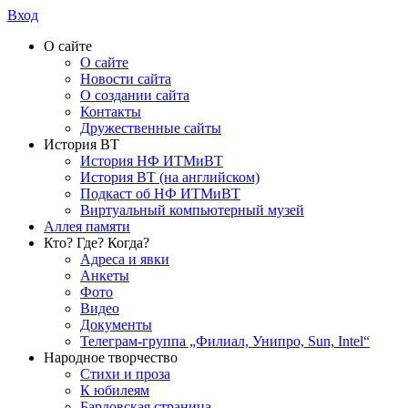
Вход
О сайте
О сайте
Новости сайта
О создании сайта
Контакты
Дружественные сайты
История ВТ
История НФ ИТМиВТ
История ВТ (на английском)
Подкаст об НФ ИТМиВТ
Виртуальный компьютерный музей
Аллея памяти
Кто? Где? Когда?
Адреса и явки
Анкеты
Фото
Видео
Документы
Телеграм-группа „Филиал, Унипро, Sun, Intel“
Народное творчество
Стихи и проза
К юбилеям
Бардовская страница