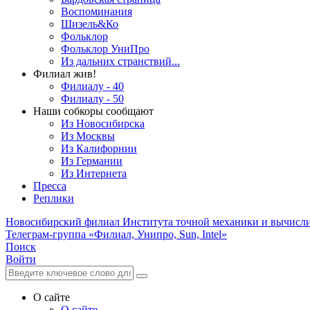
Воспоминания
Шизель&Ко
Фольклор
Фольклор УниПро
Из дальних странствий...
Филиал жив!
Филиалу - 40
Филиалу - 50
Наши собкоры сообщают
Из Новосибирска
Из Москвы
Из Калифорнии
Из Германии
Из Интернета
Пресса
Реплики
Новосибирский филиал
Института точной механики и вычисл
Телеграм-группа «Филиал, Унипро, Sun, Intel»
Поиск
Войти
О сайте
О сайте