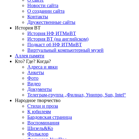
Новости сайта
О создании сайта
Контакты
Дружественные сайты
История ВТ
История НФ ИТМиВТ
История ВТ (на английском)
Подкаст об НФ ИТМиВТ
Виртуальный компьютерный музей
Аллея памяти
Кто? Где? Когда?
Адреса и явки
Анкеты
Фото
Видео
Документы
Телеграм-группа „Филиал, Унипро, Sun, Intel“
Народное творчество
Стихи и проза
К юбилеям
Бардовская страница
Воспоминания
Шизель&Ко
Фольклор