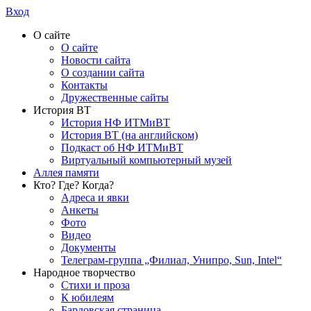
Вход
О сайте
О сайте
Новости сайта
О создании сайта
Контакты
Дружественные сайты
История ВТ
История НФ ИТМиВТ
История ВТ (на английском)
Подкаст об НФ ИТМиВТ
Виртуальный компьютерный музей
Аллея памяти
Кто? Где? Когда?
Адреса и явки
Анкеты
Фото
Видео
Документы
Телеграм-группа „Филиал, Унипро, Sun, Intel“
Народное творчество
Стихи и проза
К юбилеям
Бардовская страница