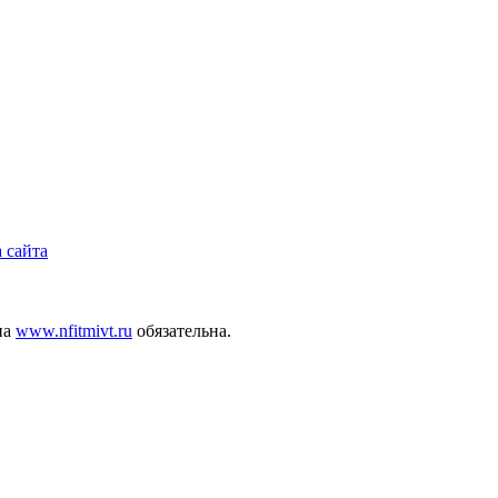
 сайта
на
www.nfitmivt.ru
обязательна.