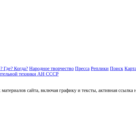
? Где? Когда?
Народное творчество
Пресса
Реплики
Поиск
Карта
ительной техники АН СССР
материалов сайта, включая графику и тексты, активная ссылка 