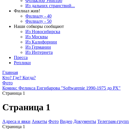
Фольклор УниПро
Из дальних странствий...
Филиал жив!
Филиалу - 40
Филиалу - 50
Наши собкоры сообщают
Из Новосибирска
Из Москвы
Из Калифорнии
Из Германии
Из Интернета
Пресса
Реплики
Главная
Кто? Где? Когда?
Фото
Комикс Феликса Енгибарова "Softwarenie 1990-1975 до РХ"
Страница 1
Страница 1
Адреса и явки
Анкеты
Фото
Видео
Документы
Телеграм-группа
Страница 1