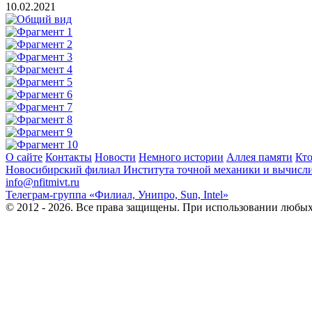
10.02.2021
О сайте
Контакты
Новости
Немного истории
Аллея памяти
Кто
Новосибирский филиал
Института точной механики и вычисл
info@nfitmivt.ru
Телеграм-группа «Филиал, Унипро, Sun, Intel»
© 2012 - 2026. Все права защищены. При использовании любых 