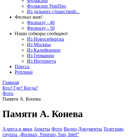
Фольклор
Фольклор УниПро
Из дальних странствий...
Филиал жив!
Филиалу - 40
Филиалу - 50
Наши собкоры сообщают
Из Новосибирска
Из Москвы
Из Калифорнии
Из Германии
Из Интернета
Пресса
Реплики
Главная
Кто? Где? Когда?
Фото
Памяти А. Конева
Памяти А. Конева
Адреса и явки
Анкеты
Фото
Видео
Документы
Телеграм-
группа „Филиал, Унипро, Sun, Intel“