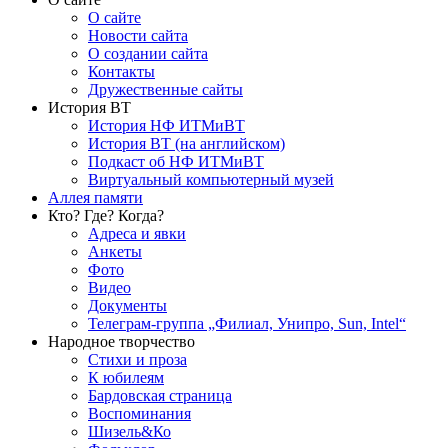
О сайте
Новости сайта
О создании сайта
Контакты
Дружественные сайты
История ВТ
История НФ ИТМиВТ
История ВТ (на английском)
Подкаст об НФ ИТМиВТ
Виртуальный компьютерный музей
Аллея памяти
Кто? Где? Когда?
Адреса и явки
Анкеты
Фото
Видео
Документы
Телеграм-группа „Филиал, Унипро, Sun, Intel“
Народное творчество
Стихи и проза
К юбилеям
Бардовская страница
Воспоминания
Шизель&Ко