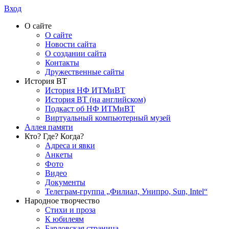
Вход
О сайте
О сайте
Новости сайта
О создании сайта
Контакты
Дружественные сайты
История ВТ
История НФ ИТМиВТ
История ВТ (на английском)
Подкаст об НФ ИТМиВТ
Виртуальный компьютерный музей
Аллея памяти
Кто? Где? Когда?
Адреса и явки
Анкеты
Фото
Видео
Документы
Телеграм-группа „Филиал, Унипро, Sun, Intel“
Народное творчество
Стихи и проза
К юбилеям
Бардовская страница