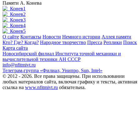
Памяти А. Конева
О сайте
Контакты
Новости
Немного истории
Аллея памяти
Кто? Где? Когда?
Народное творчество
Пресса
Реплики
Поиск
Карта сайта
Новосибирский филиал
Института точной механики и
вычислительной техники АН СССР
info@nfitmivt.ru
Телеграм-группа «Филиал, Унипро, Sun, Intel»
© 2012 - 2026. Все права защищены. При использовании
любых материалов сайта, включая графику и тексты, активная
ссылка на
www.nfitmivt.ru
обязательна.