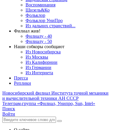
Воспоминания
Шизель&Ко
Фольклор
Фольклор УниПро
Из дальних странствий...
Филиал жив!
Филиалу - 40
Филиалу - 50
Наши собкоры сообщают
Из Новосибирска
Из Москвы
Из Калифорнии
Из Германии
Из Интернета
Пресса
Реплики
Новосибирский филиал
Института точной механики
и вычислительной техники АН СССР
Телеграм-группа «Филиал, Унипро, Sun, Intel»
Поиск
Войти
О сайте