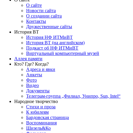
О сайте
Новости сайта
О создании сайта
Контакты
Дружественные сайты
История ВТ
История НФ ИТМиВТ
История ВТ (на английском)
Подкаст об НФ ИТМиВТ
Виртуальный компьютерный музей
Аллея памяти
Кто? Где? Когда?
Адреса и явки
Анкеты
Фото
Видео
Документы
Телеграм-группа „Филиал, Унипро, Sun, Intel“
Народное творчество
Стихи и проза
К юбилеям
Бардовская страница
Воспоминания
Шизель&Ко