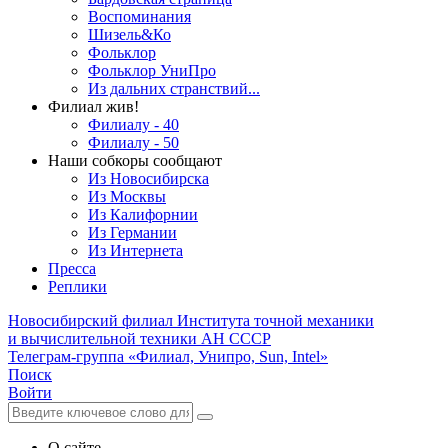
Воспоминания
Шизель&Ко
Фольклор
Фольклор УниПро
Из дальних странствий...
Филиал жив!
Филиалу - 40
Филиалу - 50
Наши собкоры сообщают
Из Новосибирска
Из Москвы
Из Калифорнии
Из Германии
Из Интернета
Пресса
Реплики
Новосибирский филиал
Института точной механики
и вычислительной техники АН СССР
Телеграм-группа «Филиал, Унипро, Sun, Intel»
Поиск
Войти
О сайте