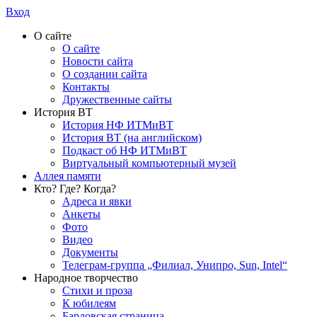
Вход
О сайте
О сайте
Новости сайта
О создании сайта
Контакты
Дружественные сайты
История ВТ
История НФ ИТМиВТ
История ВТ (на английском)
Подкаст об НФ ИТМиВТ
Виртуальный компьютерный музей
Аллея памяти
Кто? Где? Когда?
Адреса и явки
Анкеты
Фото
Видео
Документы
Телеграм-группа „Филиал, Унипро, Sun, Intel“
Народное творчество
Стихи и проза
К юбилеям
Бардовская страница