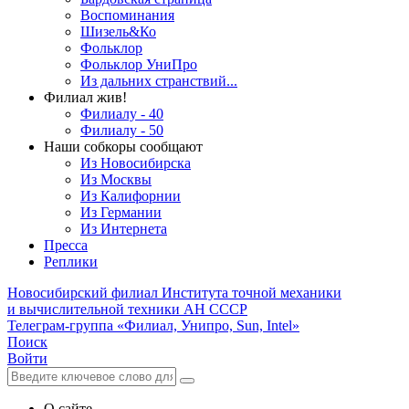
Воспоминания
Шизель&Ко
Фольклор
Фольклор УниПро
Из дальних странствий...
Филиал жив!
Филиалу - 40
Филиалу - 50
Наши собкоры сообщают
Из Новосибирска
Из Москвы
Из Калифорнии
Из Германии
Из Интернета
Пресса
Реплики
Новосибирский филиал
Института точной механики
и вычислительной техники АН СССР
Телеграм-группа «Филиал, Унипро, Sun, Intel»
Поиск
Войти
О сайте