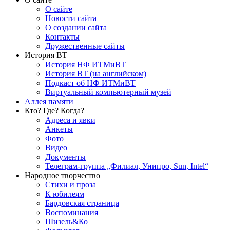
О сайте
Новости сайта
О создании сайта
Контакты
Дружественные сайты
История ВТ
История НФ ИТМиВТ
История ВТ (на английском)
Подкаст об НФ ИТМиВТ
Виртуальный компьютерный музей
Аллея памяти
Кто? Где? Когда?
Адреса и явки
Анкеты
Фото
Видео
Документы
Телеграм-группа „Филиал, Унипро, Sun, Intel“
Народное творчество
Стихи и проза
К юбилеям
Бардовская страница
Воспоминания
Шизель&Ко