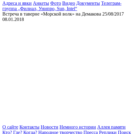
Адреса и явки
Анкеты
Фото
Видео
Документы
Телеграм-
группа „Филиал, Унипро, Sun, Intel“
Встреча в таверне «Морской волк» на Демакова 25/08/2017
08.01.2018
О сайте
Контакты
Новости
Немного истории
Аллея памяти
Кто? Где? Когда?
Народное творчество
Пресса
Реплики
Поиск