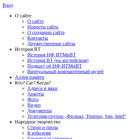
Вход
О сайте
О сайте
Новости сайта
О создании сайта
Контакты
Дружественные сайты
История ВТ
История НФ ИТМиВТ
История ВТ (на английском)
Подкаст об НФ ИТМиВТ
Виртуальный компьютерный музей
Аллея памяти
Кто? Где? Когда?
Адреса и явки
Анкеты
Фото
Видео
Документы
Телеграм-группа „Филиал, Унипро, Sun, Intel“
Народное творчество
Стихи и проза
К юбилеям
Бардовская страница