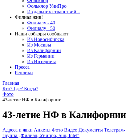
Фольклор
Фольклор УниПро
Из дальних странствий...
Филиал жив!
Филиалу - 40
Филиалу - 50
Наши собкоры сообщают
Из Новосибирска
Из Москвы
Из Калифорнии
Из Германии
Из Интернета
Пресса
Реплики
Главная
Кто? Где? Когда?
Фото
43-летие НФ в Калифорнии
43-летие НФ в Калифорнии
Адреса и явки
Анкеты
Фото
Видео
Документы
Телеграм-
группа „Филиал, Унипро, Sun, Intel“