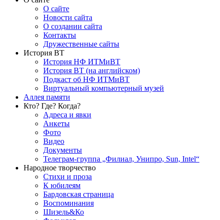
О сайте
Новости сайта
О создании сайта
Контакты
Дружественные сайты
История ВТ
История НФ ИТМиВТ
История ВТ (на английском)
Подкаст об НФ ИТМиВТ
Виртуальный компьютерный музей
Аллея памяти
Кто? Где? Когда?
Адреса и явки
Анкеты
Фото
Видео
Документы
Телеграм-группа „Филиал, Унипро, Sun, Intel“
Народное творчество
Стихи и проза
К юбилеям
Бардовская страница
Воспоминания
Шизель&Ко