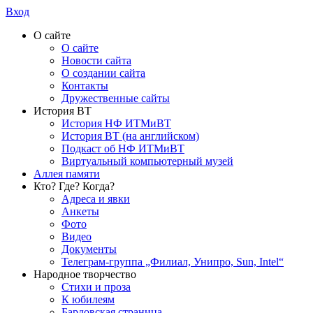
Вход
О сайте
О сайте
Новости сайта
О создании сайта
Контакты
Дружественные сайты
История ВТ
История НФ ИТМиВТ
История ВТ (на английском)
Подкаст об НФ ИТМиВТ
Виртуальный компьютерный музей
Аллея памяти
Кто? Где? Когда?
Адреса и явки
Анкеты
Фото
Видео
Документы
Телеграм-группа „Филиал, Унипро, Sun, Intel“
Народное творчество
Стихи и проза
К юбилеям
Бардовская страница