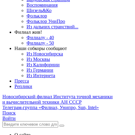
Воспоминания
Шизель&Ко
Фольклор
Фольклор УниПро
Из дальних странствий...
Филиал жив!
Филиалу - 40
Филиалу - 50
Наши собкоры сообщают
Из Новосибирска
Из Москвы
Из Калифорнии
Из Германии
Из Интернета
Пресса
Реплики
Новосибирский филиал
Института точной механики
и вычислительной техники АН СССР
Телеграм-группа «Филиал, Унипро, Sun, Intel»
Поиск
Войти
О сайте