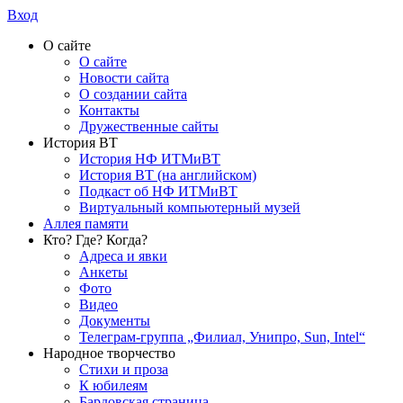
Вход
О сайте
О сайте
Новости сайта
О создании сайта
Контакты
Дружественные сайты
История ВТ
История НФ ИТМиВТ
История ВТ (на английском)
Подкаст об НФ ИТМиВТ
Виртуальный компьютерный музей
Аллея памяти
Кто? Где? Когда?
Адреса и явки
Анкеты
Фото
Видео
Документы
Телеграм-группа „Филиал, Унипро, Sun, Intel“
Народное творчество
Стихи и проза
К юбилеям
Бардовская страница