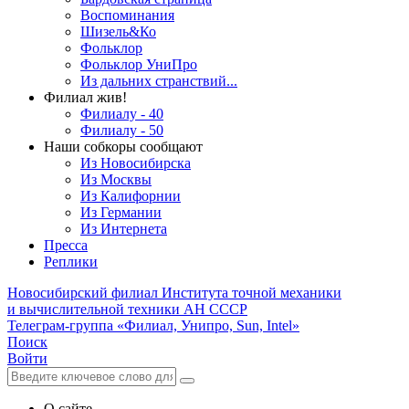
Воспоминания
Шизель&Ко
Фольклор
Фольклор УниПро
Из дальних странствий...
Филиал жив!
Филиалу - 40
Филиалу - 50
Наши собкоры сообщают
Из Новосибирска
Из Москвы
Из Калифорнии
Из Германии
Из Интернета
Пресса
Реплики
Новосибирский филиал
Института точной механики
и вычислительной техники АН СССР
Телеграм-группа «Филиал, Унипро, Sun, Intel»
Поиск
Войти
О сайте