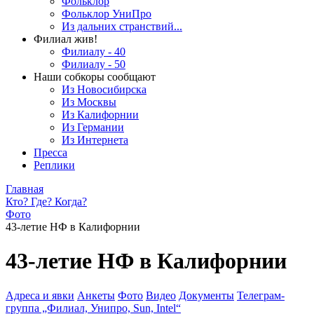
Фольклор
Фольклор УниПро
Из дальних странствий...
Филиал жив!
Филиалу - 40
Филиалу - 50
Наши собкоры сообщают
Из Новосибирска
Из Москвы
Из Калифорнии
Из Германии
Из Интернета
Пресса
Реплики
Главная
Кто? Где? Когда?
Фото
43-летие НФ в Калифорнии
43-летие НФ в Калифорнии
Адреса и явки
Анкеты
Фото
Видео
Документы
Телеграм-
группа „Филиал, Унипро, Sun, Intel“