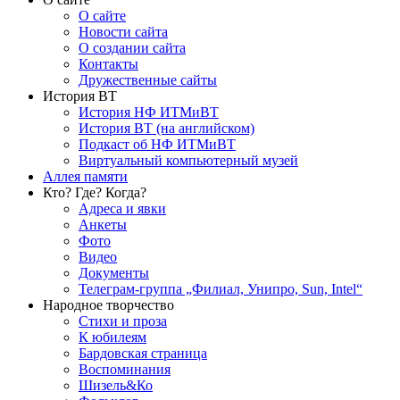
О сайте
Новости сайта
О создании сайта
Контакты
Дружественные сайты
История ВТ
История НФ ИТМиВТ
История ВТ (на английском)
Подкаст об НФ ИТМиВТ
Виртуальный компьютерный музей
Аллея памяти
Кто? Где? Когда?
Адреса и явки
Анкеты
Фото
Видео
Документы
Телеграм-группа „Филиал, Унипро, Sun, Intel“
Народное творчество
Стихи и проза
К юбилеям
Бардовская страница
Воспоминания
Шизель&Ко