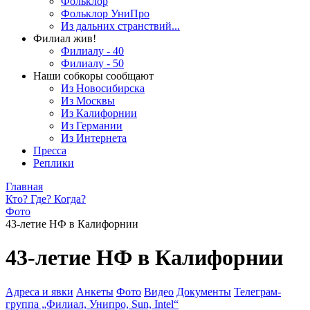
Фольклор
Фольклор УниПро
Из дальних странствий...
Филиал жив!
Филиалу - 40
Филиалу - 50
Наши собкоры сообщают
Из Новосибирска
Из Москвы
Из Калифорнии
Из Германии
Из Интернета
Пресса
Реплики
Главная
Кто? Где? Когда?
Фото
43-летие НФ в Калифорнии
43-летие НФ в Калифорнии
Адреса и явки
Анкеты
Фото
Видео
Документы
Телеграм-
группа „Филиал, Унипро, Sun, Intel“