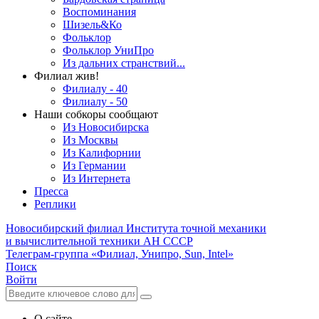
Воспоминания
Шизель&Ко
Фольклор
Фольклор УниПро
Из дальних странствий...
Филиал жив!
Филиалу - 40
Филиалу - 50
Наши собкоры сообщают
Из Новосибирска
Из Москвы
Из Калифорнии
Из Германии
Из Интернета
Пресса
Реплики
Новосибирский филиал
Института точной механики
и вычислительной техники АН СССР
Телеграм-группа «Филиал, Унипро, Sun, Intel»
Поиск
Войти
О сайте