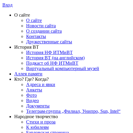
Вход
О сайте
О сайте
Новости сайта
О создании сайта
Контакты
Дружественные сайты
История ВТ
История НФ ИТМиВТ
История ВТ (на английском)
Подкаст об НФ ИТМиВТ
Виртуальный компьютерный музей
Аллея памяти
Кто? Где? Когда?
Адреса и явки
Анкеты
Фото
Видео
Документы
Телеграм-группа „Филиал, Унипро, Sun, Intel“
Народное творчество
Стихи и проза
К юбилеям
Бардовская страница