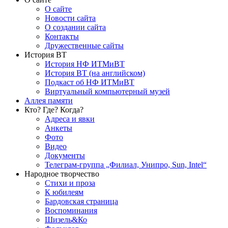
О сайте
Новости сайта
О создании сайта
Контакты
Дружественные сайты
История ВТ
История НФ ИТМиВТ
История ВТ (на английском)
Подкаст об НФ ИТМиВТ
Виртуальный компьютерный музей
Аллея памяти
Кто? Где? Когда?
Адреса и явки
Анкеты
Фото
Видео
Документы
Телеграм-группа „Филиал, Унипро, Sun, Intel“
Народное творчество
Стихи и проза
К юбилеям
Бардовская страница
Воспоминания
Шизель&Ко