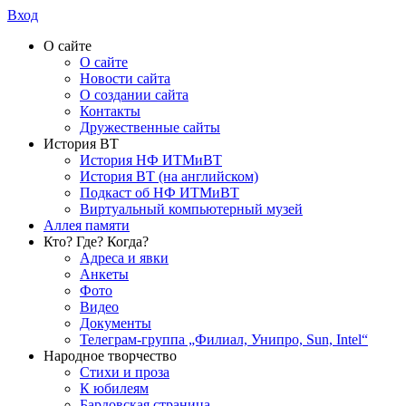
Вход
О сайте
О сайте
Новости сайта
О создании сайта
Контакты
Дружественные сайты
История ВТ
История НФ ИТМиВТ
История ВТ (на английском)
Подкаст об НФ ИТМиВТ
Виртуальный компьютерный музей
Аллея памяти
Кто? Где? Когда?
Адреса и явки
Анкеты
Фото
Видео
Документы
Телеграм-группа „Филиал, Унипро, Sun, Intel“
Народное творчество
Стихи и проза
К юбилеям
Бардовская страница