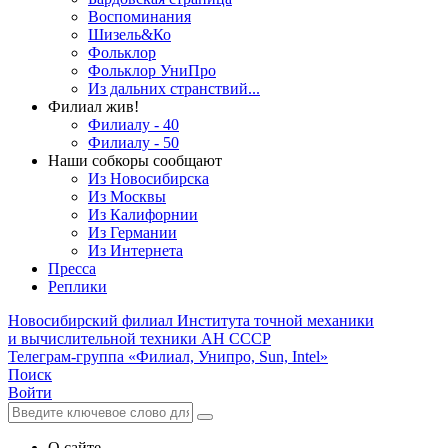
Воспоминания
Шизель&Ко
Фольклор
Фольклор УниПро
Из дальних странствий...
Филиал жив!
Филиалу - 40
Филиалу - 50
Наши собкоры сообщают
Из Новосибирска
Из Москвы
Из Калифорнии
Из Германии
Из Интернета
Пресса
Реплики
Новосибирский филиал
Института точной механики
и вычислительной техники АН СССР
Телеграм-группа «Филиал, Унипро, Sun, Intel»
Поиск
Войти
О сайте