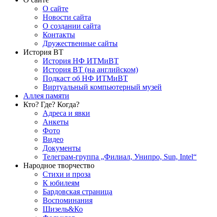
О сайте
Новости сайта
О создании сайта
Контакты
Дружественные сайты
История ВТ
История НФ ИТМиВТ
История ВТ (на английском)
Подкаст об НФ ИТМиВТ
Виртуальный компьютерный музей
Аллея памяти
Кто? Где? Когда?
Адреса и явки
Анкеты
Фото
Видео
Документы
Телеграм-группа „Филиал, Унипро, Sun, Intel“
Народное творчество
Стихи и проза
К юбилеям
Бардовская страница
Воспоминания
Шизель&Ко