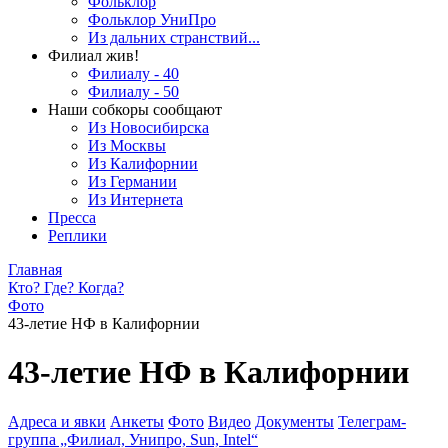
Фольклор
Фольклор УниПро
Из дальних странствий...
Филиал жив!
Филиалу - 40
Филиалу - 50
Наши собкоры сообщают
Из Новосибирска
Из Москвы
Из Калифорнии
Из Германии
Из Интернета
Пресса
Реплики
Главная
Кто? Где? Когда?
Фото
43-летие НФ в Калифорнии
43-летие НФ в Калифорнии
Адреса и явки
Анкеты
Фото
Видео
Документы
Телеграм-
группа „Филиал, Унипро, Sun, Intel“