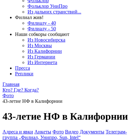
Фольклор
Фольклор УниПро
Из дальних странствий...
Филиал жив!
Филиалу - 40
Филиалу - 50
Наши собкоры сообщают
Из Новосибирска
Из Москвы
Из Калифорнии
Из Германии
Из Интернета
Пресса
Реплики
Главная
Кто? Где? Когда?
Фото
43-летие НФ в Калифорнии
43-летие НФ в Калифорнии
Адреса и явки
Анкеты
Фото
Видео
Документы
Телеграм-
группа „Филиал, Унипро, Sun, Intel“