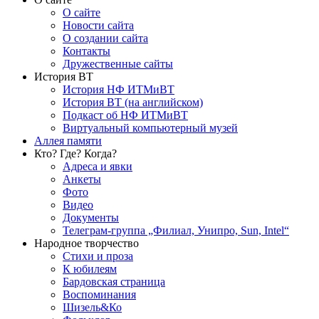
О сайте
Новости сайта
О создании сайта
Контакты
Дружественные сайты
История ВТ
История НФ ИТМиВТ
История ВТ (на английском)
Подкаст об НФ ИТМиВТ
Виртуальный компьютерный музей
Аллея памяти
Кто? Где? Когда?
Адреса и явки
Анкеты
Фото
Видео
Документы
Телеграм-группа „Филиал, Унипро, Sun, Intel“
Народное творчество
Стихи и проза
К юбилеям
Бардовская страница
Воспоминания
Шизель&Ко