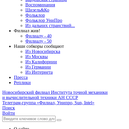
Воспоминания
Шизель&Ко
Фольклор
Фольклор УниПро
Из дальних странствий...
Филиал жив!
Филиалу - 40
Филиалу - 50
Наши собкоры сообщают
Из Новосибирска
Из Москвы
Из Калифорнии
Из Германии
Из Интернета
Пресса
Реплики
Новосибирский филиал
Института точной механики
и вычислительной техники АН СССР
Телеграм-группа «Филиал, Унипро, Sun, Intel»
Поиск
Войти
О сайте