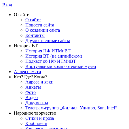
Вход
О сайте
О сайте
Новости сайта
О создании сайта
Контакты
Дружественные сайты
История ВТ
История НФ ИТМиВТ
История ВТ (на английском)
Подкаст об НФ ИТМиВТ
Виртуальный компьютерный музей
Аллея памяти
Кто? Где? Когда?
Адреса и явки
Анкеты
Фото
Видео
Документы
Телеграм-группа „Филиал, Унипро, Sun, Intel“
Народное творчество
Стихи и проза
К юбилеям
Бардовская страница