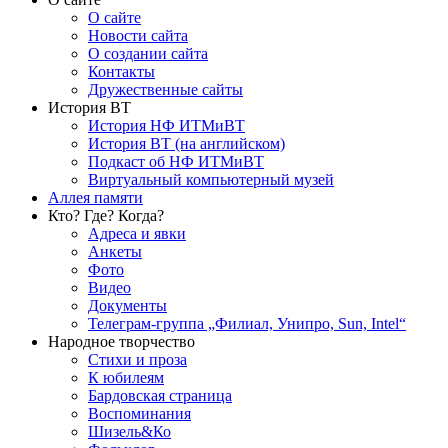
О сайте
Новости сайта
О создании сайта
Контакты
Дружественные сайты
История ВТ
История НФ ИТМиВТ
История ВТ (на английском)
Подкаст об НФ ИТМиВТ
Виртуальный компьютерный музей
Аллея памяти
Кто? Где? Когда?
Адреса и явки
Анкеты
Фото
Видео
Документы
Телеграм-группа „Филиал, Унипро, Sun, Intel“
Народное творчество
Стихи и проза
К юбилеям
Бардовская страница
Воспоминания
Шизель&Ко