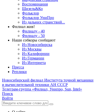
Воспоминания
Шизель&Ко
Фольклор
Фольклор УниПро
Из дальних странствий...
Филиал жив!
Филиалу - 40
Филиалу - 50
Наши собкоры сообщают
Из Новосибирска
Из Москвы
Из Калифорнии
Из Германии
Из Интернета
Пресса
Реплики
Новосибирский филиал
Института точной механики
и вычислительной техники АН СССР
Телеграм-группа «Филиал, Унипро, Sun, Intel»
Поиск
Войти
О сайте