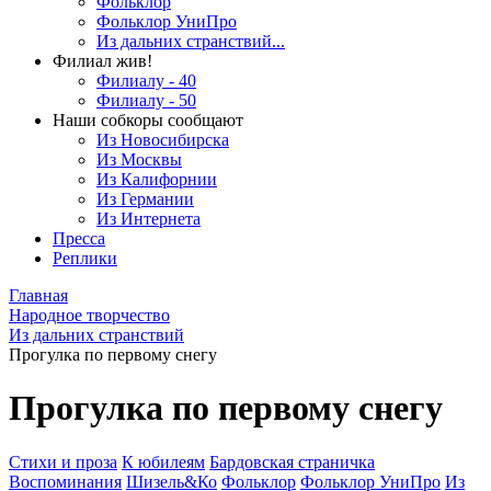
Фольклор
Фольклор УниПро
Из дальних странствий...
Филиал жив!
Филиалу - 40
Филиалу - 50
Наши собкоры сообщают
Из Новосибирска
Из Москвы
Из Калифорнии
Из Германии
Из Интернета
Пресса
Реплики
Главная
Народное творчество
Из дальних странствий
Прогулка по первому снегу
Прогулка по первому снегу
Стихи и проза
К юбилеям
Бардовская страничка
Воспоминания
Шизель&Ко
Фольклор
Фольклор УниПро
Из