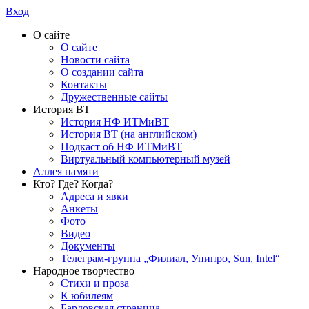
Вход
О сайте
О сайте
Новости сайта
О создании сайта
Контакты
Дружественные сайты
История ВТ
История НФ ИТМиВТ
История ВТ (на английском)
Подкаст об НФ ИТМиВТ
Виртуальный компьютерный музей
Аллея памяти
Кто? Где? Когда?
Адреса и явки
Анкеты
Фото
Видео
Документы
Телеграм-группа „Филиал, Унипро, Sun, Intel“
Народное творчество
Стихи и проза
К юбилеям
Бардовская страница