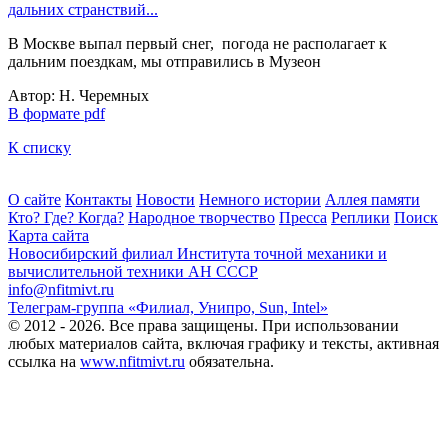
дальних странствий...
В Москве выпал первый снег, погода не располагает к
дальним поездкам, мы отправились в Музеон
Автор: Н. Черемных
В формате pdf
К списку
О сайте
Контакты
Новости
Немного истории
Аллея памяти
Кто? Где? Когда?
Народное творчество
Пресса
Реплики
Поиск
Карта сайта
Новосибирский филиал
Института точной механики и
вычислительной техники АН СССР
info@nfitmivt.ru
Телеграм-группа «Филиал, Унипро, Sun, Intel»
© 2012 - 2026. Все права защищены. При использовании
любых материалов сайта, включая графику и тексты, активная
ссылка на
www.nfitmivt.ru
обязательна.