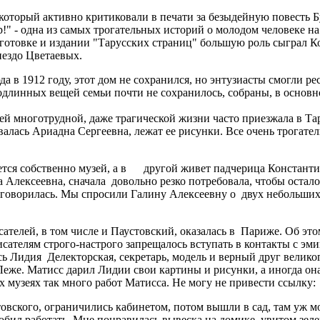
, который активно критиковали в печати за безыдейную повесть
яр!" - одна из самых трогательных историй о молодом человеке н
готовке и издании "Тарусских страниц" большую роль сыграл Ко
гнездо Цветаевых.
 в 1912 году, этот дом не сохранился, но энтузиасты смогли ре
Подлинных вещей семьи почти не сохранилось, собраны, в осно
многотрудной, даже трагической жизни часто приезжала в Тару
лась Ариадна Сергеевна, лежат ее рисунки. Все очень трогатель
ается собственно музей, а в другой живет падчерица Константи
Алексеевна, сначала довольно резко потребовала, чтобы осталос
азговорилась. Мы спросили Галину Алексеевну о двух небольших
ателей, в том числе и Паустовский, оказалась в Париже. Об это
сателям строго-настрого запрещалось вступать в контакты с эм
ась Лидия Делекторская, секретарь, модель и верный друг вели
еже. Матисс дарил Лидии свои картины и рисунки, а иногда она
х музеях так много работ Матисса. Не могу не привести ссылку:
овского, ограничились кабинетом, потом вышли в сад, там уж м
юбил работать. Мне понравилась вывеска на домике, увитом зеле