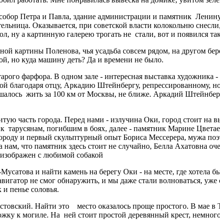
обор Петра и Павла, здание администрации и памятник Ленину.
тельница. Оказывается, при советской власти колокольню снес
л, ну а картинную галерею трогать не стали, вот и появился та
ой картины Поленова, чья усадьба совсем рядом, на другом бере
ой, но куда машину деть? Да и времени не было.
старого фарфора. В одном зале - интересная выставка художник
усой благодаря отцу, Аркадию Штейнбергу, репрессированному, н
шалось жить за 100 км от Москвы, не ближе. Аркадий Штейнберг
ую часть города. Перед нами - излучина Оки, город стоит на в
ик тарусянам, погибшим в боях, далее - памятник Марине Цветае
ороду и первый скульптурный опыт Бориса Мессерера, мужа поэт
 нам, что памятник здесь стоит не случайно, Белла Ахатовна оч
 изображен с любимой собакой
усатова и найти камень на берегу Оки - на месте, где хотела б
авигатор не смог обнаружить, и мы даже стали волноваться, уже
 и пенье соловья.
устовский. Найти это место оказалось проще простого. В мае в 
ожку к могиле. На ней стоит простой деревянный крест, немног