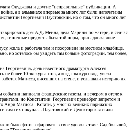
 Булата Окуджавы и другие "неправильные" публикации. А
а войне, а в альманахе впервые за много лет были напечатаны
нстантин Георгиевич Паустовский, но о том, что он много лет
ставрировать дом А.Д. Мейна, деда Марины по матери, и сейчас
вном, типичные предметы быта той поры, принадлежавшие
су, жила и работала там и похоронена на местном кладбище.
но, но хотелось бы увидеть там больше фотографий, тем более,
на Георгиевича, дочь известного драматурга Алексея
ь не более 10 экскурсантов, а когда экскурсовод увела
 работах Матисса, висевших на стене, и услышали историю их
м событии написали французские газеты, и вечером в отеле к
игрантами, но Константин Георгиевич пренебрег запретом и
кого Анри Матисса. Кстати, у многих великих парижских
 и сама их покупала. Паустовский и Делекторская стали
ожно было фотографировать в свое удовольствие. Сад большой,
нью: "Туалет не работает".