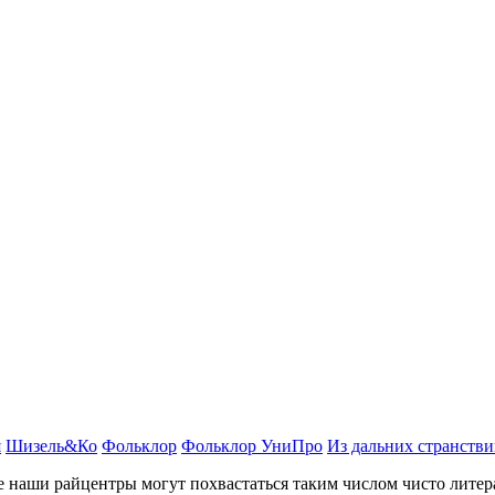
я
Шизель&Ко
Фольклор
Фольклор УниПро
Из дальних странствий
е наши райцентры могут похвастаться таким числом чисто лите