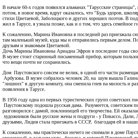
В начале 60-х годов появился альманах "Тарусские страницы"
потом, в новое время, вдруг оказалось, что "Будь здоров, школ
стихи Цветаевой, Заболоцкого и других хороших поэтов. В под
жил в Тарусе, я узнала позже, как и о том, что здесь семейное 
К сожалению, Марина Ивановна в последний раз приезжала сюда
там маленький музей, куда мы и отправились первым делом. 
друзьям и знакомым Цветаевой.
Дочь Марины Ивановны Ариадна Эфрон в последние годы своей 
В музее стоит старинный письменный прибор, которым пользова
что вещи почти не сохранились.
Дом Паустовского совсем не велик, в одной его части размещ
Арбузова. В музее собралось человек 20, на шум вышла Галина 
"лишних" в другую комнату, она сменила гнев на милость и р
появления в Тарусе.
В 1956 году одна из первых туристических групп советских пис
Паустовскому подошла русская дама. Разумеется, советским пи
разговорился с дамой, поклонницей его творчества. Ей оказал
художников были русские жены и подруги - у Пикассо, Дали, Л
друзьями, Лидия стала приезжать в СССР, благодаря ей в наши
К сожалению, мы практически ничего не снимали в доме Пауст
ухоженный, в дальнем углу - беседка, в которой Паустовский л