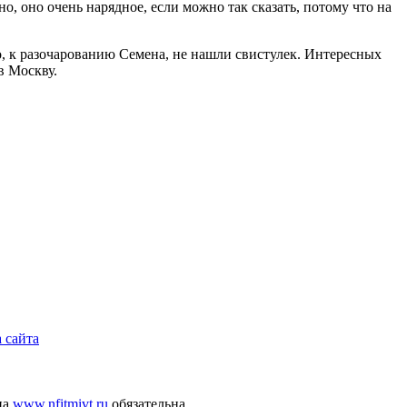
, оно очень нарядное, если можно так сказать, потому что на
о, к разочарованию Семена, не нашли свистулек. Интересных
 в Москву.
 сайта
на
www.nfitmivt.ru
обязательна.