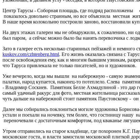
Центр Тарусы - Соборная площадь, где подряд расположены с
показалось довольно странным, но все объяснила местная жи
В наше время колокольню построили заново, восстановили купо
На двух этажах галереи мы не обнаружили, к сожалению, ни одн
был паром, а сейчас можно было бы нанять перевозчика с лодк
Зато в галерее есть несколько старинных пейзажей и немного 
kuskov.com/czhtenberg.html
. Его жизнь оказалась связана с Тар
после освобождения ему, как и многим бывшим узникам, разре
что Таруса привлекала не только писателей, но и художников.
Уже вечерело, когда мы вышли на набережную - самую знаменит
палатки, народ купается, наконец-то потеплело. Слева памятн
- Владимир Соскиев. Памятник Белле Ахмадулиной - это дар г
самый удачный ракурс для фото, местная жительница рассказала
чуть дальше на набережной стоит памятник Паустовскому - он
Далее мы собирались поклониться могиле художника Борисова-М
устали и поехали на ночевку, тем более, что гостиницу нашу н
переночевали с достаточным комфортом, под кваканье лягушек
Утром отправились на старое кладбище, где похоронен К.Г. Па
московские гости, и власти замостили московской плиткой дор