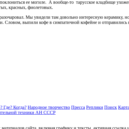
оклониться ее могиле. А вообще-то тарусское кладбище ухожено
тых, красных, фиолетовых.
 разочаровал. Мы увидели там довольно интересную керамику, н
и. Словом, выпили кофе в симпатичной кофейне и отправились
? Где? Когда?
Народное творчество
Пресса
Реплики
Поиск
Карта
ительной техники АН СССР
материалов сайта, включая графику и тексты, активная ссылка 