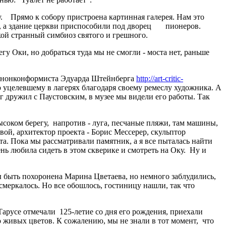
 Прямо к собору пристроена картинная галерея. Нам это
ли, а здание церкви приспособили под дворец пионеров.
кой странный симбиоз святого и грешного.
гу Оки, но добраться туда мы не смогли - моста нет, раньше
а - нонконформиста Эдуарда Штейнберга
http://art-critic-
о уцелевшему в лагерях благодаря своему ремеслу художника. А
 дружил с Паустовским, в музее мы видели его работы. Так
ысоком берегу, напротив - луга, песчаные пляжи, там машины,
вой, архитектор проекта - Борис Мессерер, скульптор
а. Пока мы рассматривали памятник, а я все пыталась найти
ень любила сидеть в этом скверике и смотреть на Оку. Ну и
ы быть похоронена Марина Цветаева, но немного заблудились,
 смеркалось. Но все обошлось, гостиницу нашли, так что
Тарусе отмечали 125-летие со дня его рождения, приехали
о живых цветов. К сожалению, мы не знали в тот момент, что