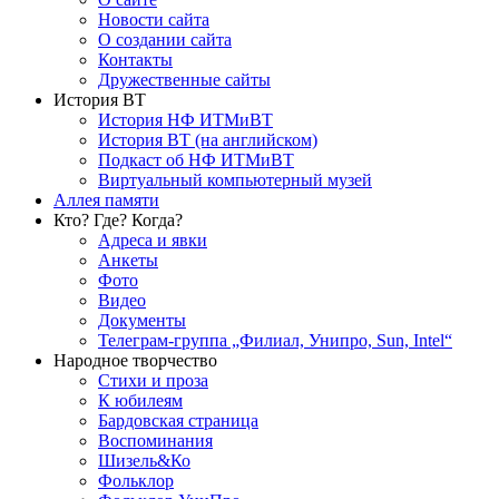
Новости сайта
О создании сайта
Контакты
Дружественные сайты
История ВТ
История НФ ИТМиВТ
История ВТ (на английском)
Подкаст об НФ ИТМиВТ
Виртуальный компьютерный музей
Аллея памяти
Кто? Где? Когда?
Адреса и явки
Анкеты
Фото
Видео
Документы
Телеграм-группа „Филиал, Унипро, Sun, Intel“
Народное творчество
Стихи и проза
К юбилеям
Бардовская страница
Воспоминания
Шизель&Ко
Фольклор