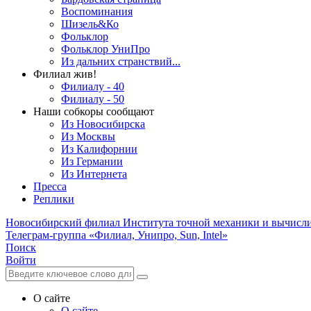
Воспоминания
Шизель&Ко
Фольклор
Фольклор УниПро
Из дальних странствий...
Филиал жив!
Филиалу - 40
Филиалу - 50
Наши собкоры сообщают
Из Новосибирска
Из Москвы
Из Калифорнии
Из Германии
Из Интернета
Пресса
Реплики
Новосибирский филиал
Института точной механики и вычисл
Телеграм-группа «Филиал, Унипро, Sun, Intel»
Поиск
Войти
О сайте
О сайте