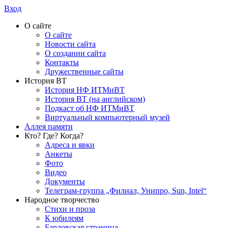
Вход
О сайте
О сайте
Новости сайта
О создании сайта
Контакты
Дружественные сайты
История ВТ
История НФ ИТМиВТ
История ВТ (на английском)
Подкаст об НФ ИТМиВТ
Виртуальный компьютерный музей
Аллея памяти
Кто? Где? Когда?
Адреса и явки
Анкеты
Фото
Видео
Документы
Телеграм-группа „Филиал, Унипро, Sun, Intel“
Народное творчество
Стихи и проза
К юбилеям
Бардовская страница