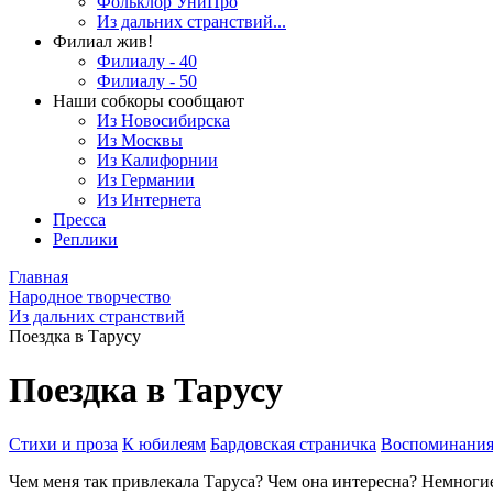
Фольклор УниПро
Из дальних странствий...
Филиал жив!
Филиалу - 40
Филиалу - 50
Наши собкоры сообщают
Из Новосибирска
Из Москвы
Из Калифорнии
Из Германии
Из Интернета
Пресса
Реплики
Главная
Народное творчество
Из дальних странствий
Поездка в Тарусу
Поездка в Тарусу
Стихи и проза
К юбилеям
Бардовская страничка
Воспоминани
Чем меня так привлекала Таруса? Чем она интересна? Немноги