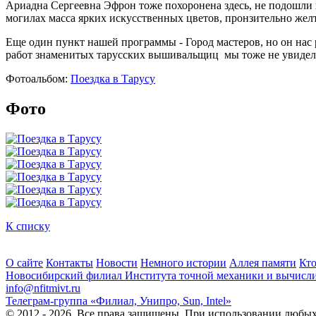
Ариадна Сергеевна Эфрон тоже похоронена здесь, не подошли п
могилах масса ярких искусственных цветов, пронзительно жел
Еще один пункт нашей программы - Город мастеров, но он нас
работ знаменитых тарусских вышивальщиц мы тоже не увидел
Фотоальбом:
Поездка в Тарусу
Фото
К списку
О сайте
Контакты
Новости
Немного истории
Аллея памяти
Кто
Новосибирский филиал
Института точной механики и вычисл
info@nfitmivt.ru
Телеграм-группа «Филиал, Унипро, Sun, Intel»
© 2012 - 2026. Все права защищены. При использовании любых 