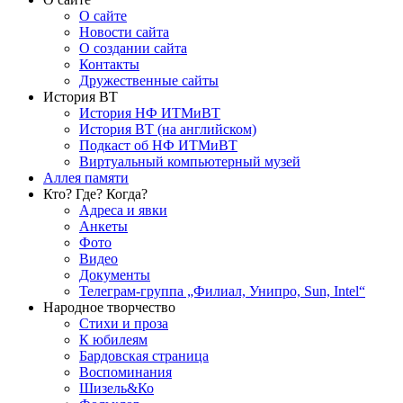
О сайте
Новости сайта
О создании сайта
Контакты
Дружественные сайты
История ВТ
История НФ ИТМиВТ
История ВТ (на английском)
Подкаст об НФ ИТМиВТ
Виртуальный компьютерный музей
Аллея памяти
Кто? Где? Когда?
Адреса и явки
Анкеты
Фото
Видео
Документы
Телеграм-группа „Филиал, Унипро, Sun, Intel“
Народное творчество
Стихи и проза
К юбилеям
Бардовская страница
Воспоминания
Шизель&Ко