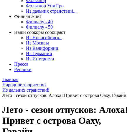
Фольклор
Фольклор УниПро
Из дальних странствий...
Филиал жив!
Филиалу - 40
Филиалу - 50
Наши собкоры сообщают
Из Новосибирска
Из Москвы
Из Калифорнии
Из Германии
Из Интернета
Пресса
Реплики
Главная
Народное творчество
Из дальних странствий
Лето - сезон отпусков: Алоха! Привет с острова Оаху, Гавайи
Лето - сезон отпусков: Алоха!
Привет с острова Оаху,
Гавайи