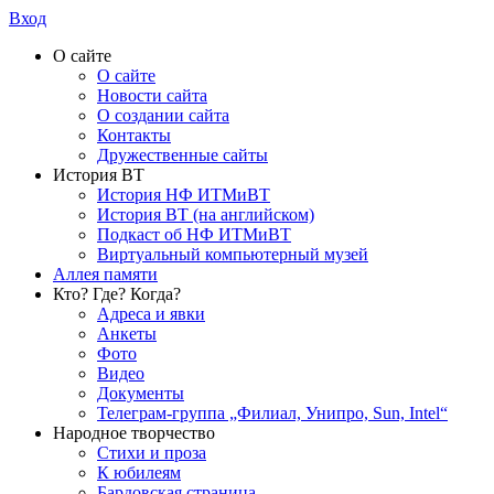
Вход
О сайте
О сайте
Новости сайта
О создании сайта
Контакты
Дружественные сайты
История ВТ
История НФ ИТМиВТ
История ВТ (на английском)
Подкаст об НФ ИТМиВТ
Виртуальный компьютерный музей
Аллея памяти
Кто? Где? Когда?
Адреса и явки
Анкеты
Фото
Видео
Документы
Телеграм-группа „Филиал, Унипро, Sun, Intel“
Народное творчество
Стихи и проза
К юбилеям
Бардовская страница