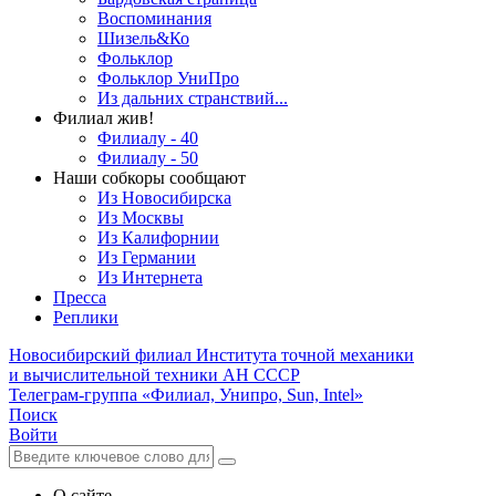
Воспоминания
Шизель&Ко
Фольклор
Фольклор УниПро
Из дальних странствий...
Филиал жив!
Филиалу - 40
Филиалу - 50
Наши собкоры сообщают
Из Новосибирска
Из Москвы
Из Калифорнии
Из Германии
Из Интернета
Пресса
Реплики
Новосибирский филиал
Института точной механики
и вычислительной техники АН СССР
Телеграм-группа «Филиал, Унипро, Sun, Intel»
Поиск
Войти
О сайте