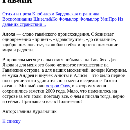
Стихи и проза
К юбилеям
Бардовская страничка
Воспоминания
Шизель&Ко
Фольклор
Фольклор УниПро
Из
дальних странствий...
Алоха
— слово гавайского происхождения. Обозначает
одновременно «привет», «здравствуйте», «до свидания»,
«добро пожаловать», «я люблю тебя» и просто пожелание
мира и радости.
В прошлом месяце наша семья побывала на Гавайях. Для
Якова и для меня это было четвертое путешествие на
Гавайские острова, а для наших москвичей, дочери Катерины,
ее мужа Андрея и внучек Анюты и Алисы - это было первое
посещение этого удивительного места в середине Тихого
океана. Мы выбрали
остров Оаху
, о котором у меня
сохранились заметки 2009 года. Мало, что изменилось на
острове за эти годы, поэтому все, о чем я писала тогда, верно
и сейчас. Приглашаю вас в Полинезию!
Автор: Галина Курляндчик
К списку