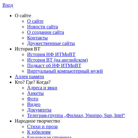
Вход
О сайте
О сайте
Новости сайта
О создании сайта
Контакты
Дружественные сайты
История ВТ
История НФ ИТМиВТ
История ВТ (на английском)
Подкаст об НФ ИТМиВТ
Виртуальный компьютерный музей
Аллея памяти
Кто? Где? Когда?
Адреса и явки
Анкеты
Фото
Видео
Документы
Телеграм-группа „Филиал, Унипро, Sun, Intel“
Народное творчество
Стихи и проза
К юбилеям
Бардовская страница