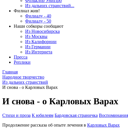
Фольклор УниПро
Из дальних странствий...
Филиал жив!
Филиалу - 40
Филиалу - 50
Наши собкоры сообщают
Из Новосибирска
Из Москвы
Из Калифорнии
Из Германии
Из Интернета
Пресса
Реплики
Главная
Народное творчество
Из дальних странствий
И снова - о Карловых Варах
И снова - о Карловых Варах
Стихи и проза
К юбилеям
Бардовская страничка
Воспоминани
Продолжение рассказа об опыте лечения в
Карловых Варах