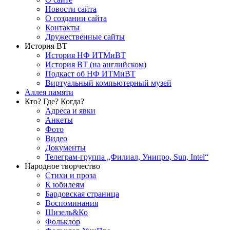
Новости сайта
О создании сайта
Контакты
Дружественные сайты
История ВТ
История НФ ИТМиВТ
История ВТ (на английском)
Подкаст об НФ ИТМиВТ
Виртуальный компьютерный музей
Аллея памяти
Кто? Где? Когда?
Адреса и явки
Анкеты
Фото
Видео
Документы
Телеграм-группа „Филиал, Унипро, Sun, Intel“
Народное творчество
Стихи и проза
К юбилеям
Бардовская страница
Воспоминания
Шизель&Ко
Фольклор