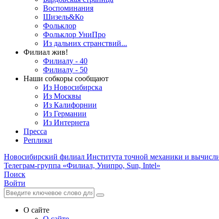
Воспоминания
Шизель&Ко
Фольклор
Фольклор УниПро
Из дальних странствий...
Филиал жив!
Филиалу - 40
Филиалу - 50
Наши собкоры сообщают
Из Новосибирска
Из Москвы
Из Калифорнии
Из Германии
Из Интернета
Пресса
Реплики
Новосибирский филиал
Института точной механики и вычисл
Телеграм-группа «Филиал, Унипро, Sun, Intel»
Поиск
Войти
О сайте
О сайте