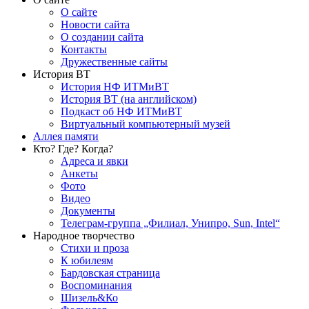
О сайте
Новости сайта
О создании сайта
Контакты
Дружественные сайты
История ВТ
История НФ ИТМиВТ
История ВТ (на английском)
Подкаст об НФ ИТМиВТ
Виртуальный компьютерный музей
Аллея памяти
Кто? Где? Когда?
Адреса и явки
Анкеты
Фото
Видео
Документы
Телеграм-группа „Филиал, Унипро, Sun, Intel“
Народное творчество
Стихи и проза
К юбилеям
Бардовская страница
Воспоминания
Шизель&Ко