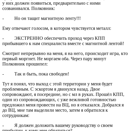
у них должен появиться, предварительно с ними
созванивался. Полковник:
- Но он тащит магнитную ленту!!!
Ему отвечают голосом, в котором чувствуется металл:
- ЭКСТРЕННО обеспечить проход через КПП
прибывшего к нам специалиста вместе с магнитной лентой!
Смотрит непрерывно на меня, я на него, происходит игра, кто
первый моргнет. Не моргаем оба. Через пару минут
Полковник прошипел:
- Так и быть, пока свободен!
Тут я понял, что выход с этой территории у меня будет
проблемным. С эскортом я двинулся назад. Двое
сопровождают, я посередине, но с мл в руках. Прошёл КПП,
один из сопровождающих, с уже вежливой готовностью
предложил меня провести на ВЦ, но я отказался. Добрался я
до ВЦ, мне там выделили место, затем я обратился к
сотрудникам:
- Я должен доложить вашему руководству о своем
прибытии, к кому мне обратиться?