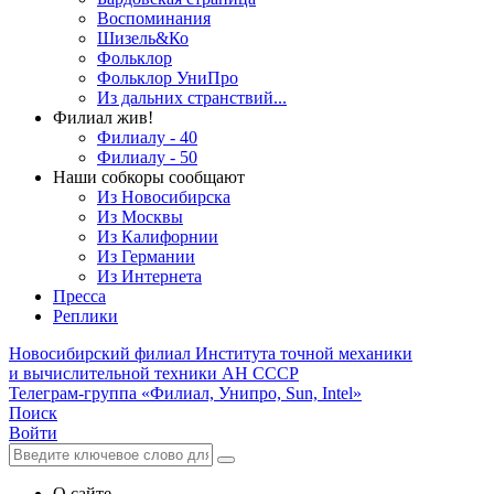
Воспоминания
Шизель&Ко
Фольклор
Фольклор УниПро
Из дальних странствий...
Филиал жив!
Филиалу - 40
Филиалу - 50
Наши собкоры сообщают
Из Новосибирска
Из Москвы
Из Калифорнии
Из Германии
Из Интернета
Пресса
Реплики
Новосибирский филиал
Института точной механики
и вычислительной техники АН СССР
Телеграм-группа «Филиал, Унипро, Sun, Intel»
Поиск
Войти
О сайте