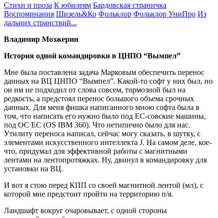
Стихи и проза
К юбилеям
Бардовская страничка
Воспоминания
Шизель&Ко
Фольклор
Фольклор УниПро
Из
дальних странствий...
Владимир Мозжерин
История одной командировки в ЦНПО “Вымпел”
Мне была поставлена задача Марковым обеспечить перенос
данных на ВЦ ЦНПО “Вымпел”. Какой-то софт у них был, но
он им не подходил от слова совсем, тормозной был на
редкость, а предстоял перенос большого объема срочных
данных. Для меня фишка написанного мною софта была в
том, что написать его нужно было под ЕС-совские машины,
под ОС ЕС (OS IBM 360). Что нетипично было для нас.
Утилиту переноса написал, сейчас могу сказать, в шутку, с
элементами искусственного интеллекта J. На самом деле, кое-
что, придумал для эффективной работы с магнитными
лентами на лентопротяжках. Ну, двинул в командировку для
установки на ВЦ.
И вот я стою перед КПП со своей магнитной лентой (мл), с
которой мне предстоит пройти на территорию п/я.
Ландшафт вокруг очаровывает, с одной стороны