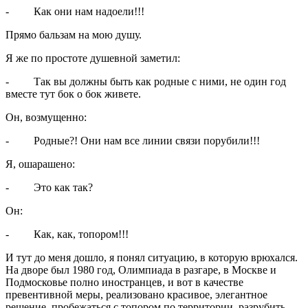
- Как они нам надоели!!!
Прямо бальзам на мою душу.
Я же по простоте душевной заметил:
- Так вы должны быть как родные с ними, не один год
вместе тут бок о бок живете.
Он, возмущенно:
- Родные?! Они нам все линии связи порубили!!!
Я, ошарашено:
- Это как так?
Он:
- Как, как, топором!!!
И тут до меня дошло, я понял ситуацию, в которую врюхался.
На дворе был 1980 год, Олимпиада в разгаре, в Москве и
Подмосковье полно иностранцев, и вот в качестве
превентивной меры, реализовано красивое, элегантное
решение, пробежаться с топором по территории, разрубить