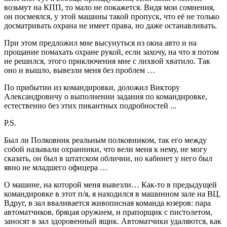
возьмут на КПП, то мало не покажется. Видя мои сомнения,
он посмеялся, у этой машины такой пропуск, что её не только
досматривать охрана не имеет права, но даже останавливать.
При этом предложил мне высунуться из окна авто и на
прощание помахать охране рукой, если захочу, на что я потом
не решился, этого приключения мне с лихвой хватило. Так
оно и вышло, вывезли меня без проблем …
По прибытии из командировки, доложил Виктору
Александровичу о выполнении задания по командировке,
естественно без этих пикантных подробностей ...
P.S.
Был ли Полковник реальным полковником, так его между
собой называли охранники, что вели меня к нему, не могу
сказать, он был в штатском обличии, но кабинет у него был
явно не младшего офицера …
О машине, на которой меня вывезли… Как-то в предыдущей
командировке в этот п/я, я находился в машинном зале на ВЦ.
Вдруг, в зал вваливается живописная команда юзеров: пара
автоматчиков, бряцая оружием, и прапорщик с пистолетом,
заносят в зал здоровенный ящик. Автоматчики удаляются, как