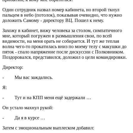
Один сотрудник назвал номер кабинета, но второй ткнул
пальцем в небо (потолок), показывая очевидно, что нужно
доложить Самому - директору ВЦ. Пошел к нему.
Захожу в кабинет, вижу человека за столом, симпатичного
мне, который погружен в размышления свои, по всей
видимости, на меня орать не собирается. И тут же теплая
волна чего-то прокатилась вниз по моему телу с макушки до
пяток - спало напряжение после дискуссии с Полковником.
Поздоровался, представился, доложил о цели командировки.
Директор:
- Мы вас заждались.
Я:
- Тут и на КПП меня ещё задержали …
Он устало махнул рукой:
- Да я в курсе …
Затем с эмоциональным выплеском добавил: