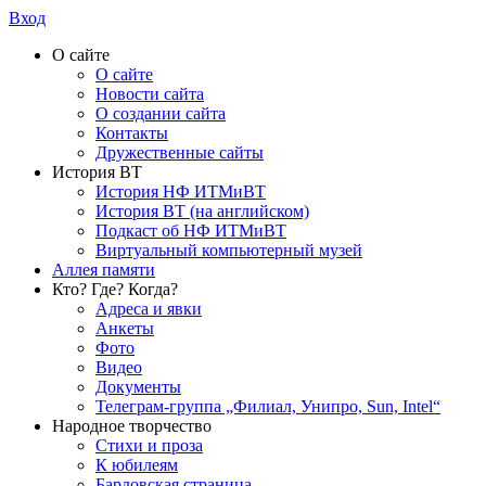
Вход
О сайте
О сайте
Новости сайта
О создании сайта
Контакты
Дружественные сайты
История ВТ
История НФ ИТМиВТ
История ВТ (на английском)
Подкаст об НФ ИТМиВТ
Виртуальный компьютерный музей
Аллея памяти
Кто? Где? Когда?
Адреса и явки
Анкеты
Фото
Видео
Документы
Телеграм-группа „Филиал, Унипро, Sun, Intel“
Народное творчество
Стихи и проза
К юбилеям
Бардовская страница