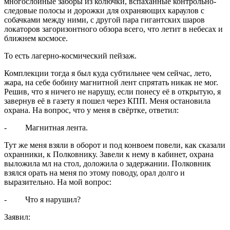
многослойные заборы из колючки, вспаханные контрольно-
следовые полосы и дорожки для охраняющих караулов с
собачками между ними, с другой пара гигантских шаров
локаторов загоризонтного обзора всего, что летит в небесах и
ближнем космосе.
То есть лагерно-космический пейзаж.
Комплекции тогда я был куда субтильнее чем сейчас, лето,
жара, на себе бобину магнитной лент спрятать никак не мог.
Решив, что я ничего не нарушу, если понесу её в открытую, я
завернув её в газету я пошел через КПП. Меня остановила
охрана. На вопрос, что у меня в свёртке, ответил:
- Магнитная лента.
Тут же меня взяли в оборот и под конвоем повели, как сказали
охранники, к Полковнику. Завели к нему в кабинет, охрана
выложила мл на стол, доложила о задержании. Полковник
взялся орать на меня по этому поводу, орал долго и
выразительно. На мой вопрос:
- Что я нарушил?
Заявил: