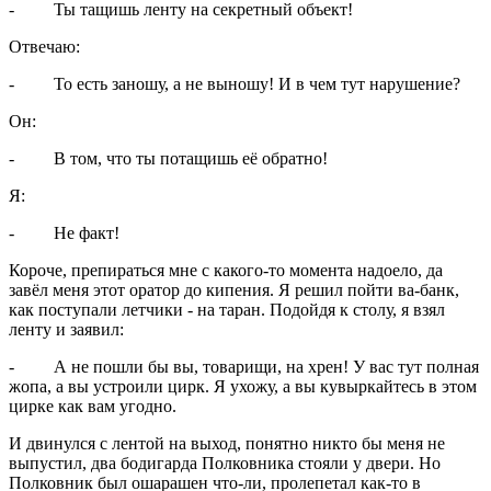
- Ты тащишь ленту на секретный объект!
Отвечаю:
- То есть заношу, а не выношу! И в чем тут нарушение?
Он:
- В том, что ты потащишь её обратно!
Я:
- Не факт!
Короче, препираться мне с какого-то момента надоело, да
завёл меня этот оратор до кипения. Я решил пойти ва-банк,
как поступали летчики - на таран. Подойдя к столу, я взял
ленту и заявил:
- А не пошли бы вы, товарищи, на хрен! У вас тут полная
жопа, а вы устроили цирк. Я ухожу, а вы кувыркайтесь в этом
цирке как вам угодно.
И двинулся с лентой на выход, понятно никто бы меня не
выпустил, два бодигарда Полковника стояли у двери. Но
Полковник был ошарашен что-ли, пролепетал как-то в