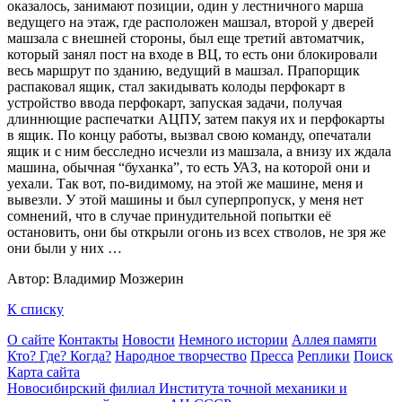
оказалось, занимают позиции, один у лестничного марша
ведущего на этаж, где расположен машзал, второй у дверей
машзала с внешней стороны, был еще третий автоматчик,
который занял пост на входе в ВЦ, то есть они блокировали
весь маршрут по зданию, ведущий в машзал. Прапорщик
распаковал ящик, стал закидывать колоды перфокарт в
устройство ввода перфокарт, запуская задачи, получая
длиннющие распечатки АЦПУ, затем пакуя их и перфокарты
в ящик. По концу работы, вызвал свою команду, опечатали
ящик и с ним бесследно исчезли из машзала, а внизу их ждала
машина, обычная “буханка”, то есть УАЗ, на которой они и
уехали. Так вот, по-видимому, на этой же машине, меня и
вывезли. У этой машины и был суперпропуск, у меня нет
сомнений, что в случае принудительной попытки её
остановить, они бы открыли огонь из всех стволов, не зря же
они были у них …
Автор: Владимир Мозжерин
К списку
О сайте
Контакты
Новости
Немного истории
Аллея памяти
Кто? Где? Когда?
Народное творчество
Пресса
Реплики
Поиск
Карта сайта
Новосибирский филиал
Института точной механики и