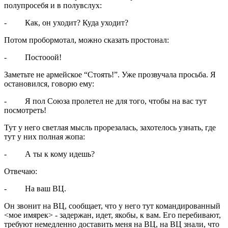
полупросебя и в полувслух:
- Как, он уходит? Куда уходит?
Потом пробормотал, можно сказать простонал:
- Постооой!
Заметьте не армейское “Стоять!”. Уже прозвучала просьба. Я
остановился, говорю ему:
- Я пол Союза пролетел не для того, чтобы на вас тут
посмотреть!
Тут у него светлая мысль прорезалась, захотелось узнать, где
тут у них полная жопа:
- А ты к кому идешь?
Отвечаю:
- На ваш ВЦ.
Он звонит на ВЦ, сообщает, что у него тут командированный
<мое имярек> - задержан, идет, якобы, к вам. Его перебивают,
требуют немедленно доставить меня на ВЦ, на ВЦ знали, что