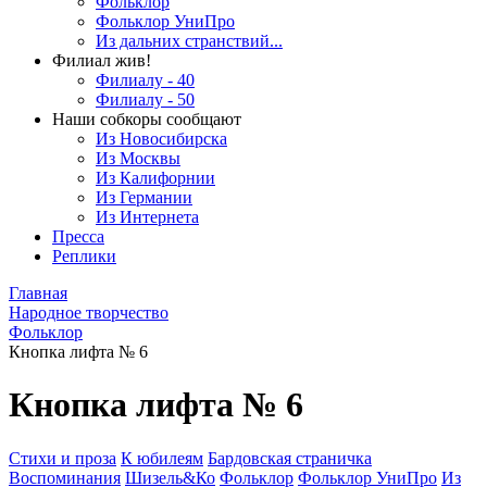
Фольклор
Фольклор УниПро
Из дальних странствий...
Филиал жив!
Филиалу - 40
Филиалу - 50
Наши собкоры сообщают
Из Новосибирска
Из Москвы
Из Калифорнии
Из Германии
Из Интернета
Пресса
Реплики
Главная
Народное творчество
Фольклор
Кнопка лифта № 6
Кнопка лифта № 6
Стихи и проза
К юбилеям
Бардовская страничка
Воспоминания
Шизель&Ко
Фольклор
Фольклор УниПро
Из