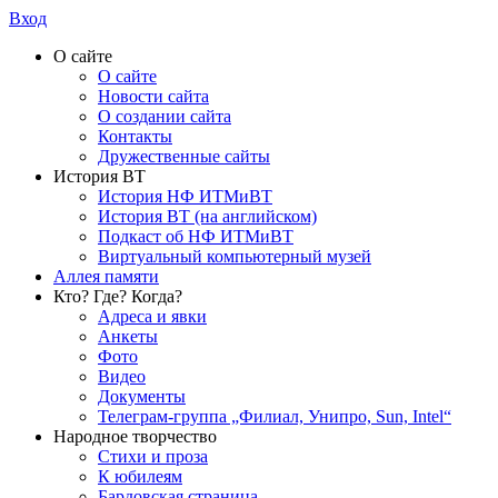
Вход
О сайте
О сайте
Новости сайта
О создании сайта
Контакты
Дружественные сайты
История ВТ
История НФ ИТМиВТ
История ВТ (на английском)
Подкаст об НФ ИТМиВТ
Виртуальный компьютерный музей
Аллея памяти
Кто? Где? Когда?
Адреса и явки
Анкеты
Фото
Видео
Документы
Телеграм-группа „Филиал, Унипро, Sun, Intel“
Народное творчество
Стихи и проза
К юбилеям
Бардовская страница