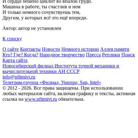
И сердце бешено циклит во впалой груди.
Машина в работе, ты счастлив и нем
И только немного сочувствуешь тем,
Другим, у которых всё это ещё впереди.
Автор: автор не установлен
К списку
О сайте
Контакты
Новости
Немного истории
Аллея памяти
Кто? Где? Когда?
Народное творчество
Пресса
Реплики
Поиск
Карта сайта
Новосибирский филиал
Института точной механики и
вычислительной техники АН СССР
info@nfitmivt.ru
Телеграм-группа «Филиал, Унипро, Sun, Intel»
© 2012 - 2026. Все права защищены. При использовании
любых материалов сайта, включая графику и тексты, активная
ссылка на
www.nfitmivt.ru
обязательна.