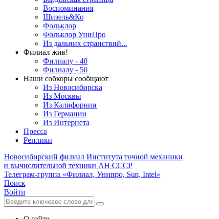
Воспоминания
Шизель&Ко
Фольклор
Фольклор УниПро
Из дальних странствий...
Филиал жив!
Филиалу - 40
Филиалу - 50
Наши собкоры сообщают
Из Новосибирска
Из Москвы
Из Калифорнии
Из Германии
Из Интернета
Пресса
Реплики
Новосибирский филиал
Института точной механики
и вычислительной техники АН СССР
Телеграм-группа «Филиал, Унипро, Sun, Intel»
Поиск
Войти
О сайте