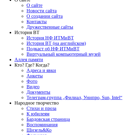
О сайте
Новости сайта
О создании сайта
Контакты
Дружественные сайты
История ВТ
История НФ ИТМиВТ
История ВТ (на английском)
Подкаст об НФ ИТМиВТ
Виртуальный компьютерный музей
Аллея памяти
Кто? Где? Когда?
Адреса и явки
Анкеты
Фото
Видео
Документы
Телеграм-группа „Филиал, Унипро, Sun, Intel“
Народное творчество
Стихи и проза
К юбилеям
Бардовская страница
Воспоминания
Шизель&Ко