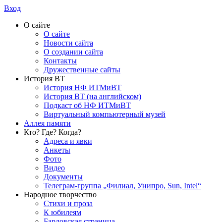
Вход
О сайте
О сайте
Новости сайта
О создании сайта
Контакты
Дружественные сайты
История ВТ
История НФ ИТМиВТ
История ВТ (на английском)
Подкаст об НФ ИТМиВТ
Виртуальный компьютерный музей
Аллея памяти
Кто? Где? Когда?
Адреса и явки
Анкеты
Фото
Видео
Документы
Телеграм-группа „Филиал, Унипро, Sun, Intel“
Народное творчество
Стихи и проза
К юбилеям
Бардовская страница