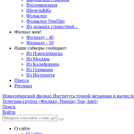
Воспоминания
Шизель&Ко
Фольклор
Фольклор УниПро
Из дальних странствий...
Филиал жив!
Филиалу - 40
Филиалу - 50
Наши собкоры сообщают
Из Новосибирска
Из Москвы
Из Калифорнии
Из Германии
Из Интернета
Пресса
Реплики
Новосибирский филиал
Института точной механики и вычисл
Телеграм-группа «Филиал, Унипро, Sun, Intel»
Поиск
Войти
О сайте
О сайте