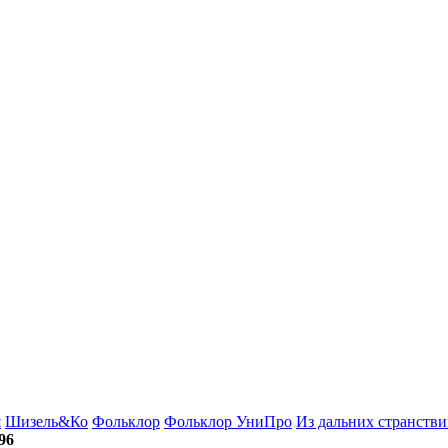
я
Шизель&Ко
Фольклор
Фольклор УниПро
Из дальних странствий
96