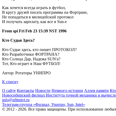
Как хочется всегда играть в футбол,
В кругу друзей писать программы на Фортране,
Не попадаться в милицейский протокол
И получать зарплату, как все в Sun-е
From spi Fri Feb 23 15:39 NST 1996
Кто Судьи Здесь?
Кто Судьи здесь, кто пишет ПРОТОКОЛ?
Кто Разработчики ФОРТРАНА?
Кто Солнца Дар, Надежа SUN'а?
Тот, Кто играет в Наш ФУТБОЛ!
Автор: Ротаторы УНИПРО
К списку
О сайте
Контакты
Новости
Немного истории
Аллея памяти
Кто
Новосибирский филиал
Института точной механики и вычисл
info@nfitmivt.ru
Телеграм-группа «Филиал, Унипро, Sun, Intel»
© 2012 - 2026. Все права защищены. При использовании любых 