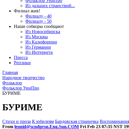
Фольклор УниПро
Из дальних странствий...
Филиал жив!
Филиалу - 40
Филиалу - 50
Наши собкоры сообщают
Из Новосибирска
Из Москвы
Из Калифорнии
Из Германии
Из Интернета
Пресса
Реплики
Главная
Народное творчество
Фольклор
Фольклор УниПро
БУРИМЕ
БУРИМЕ
Стихи и проза
К юбилеям
Бардовская страничка
Воспоминани
From
leonid@scndprsn.Eng.Sun.COM
Fri Feb 23 07:35 NST 19