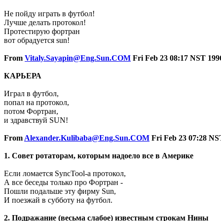
Не пойду играть в футбол!
Лучше делать протокол!
Протестирую фортран
вот обрадуется sun!
From
Vitaly.Sayapin@Eng.Sun.COM
Fri Feb 23 08:17 NST 199
КАРЬЕРА
Играл в футбол,
попал на протокол,
потом Фортран,
и здравствуй SUN!
From
Alexander.Kulibaba@Eng.Sun.COM
Fri Feb 23 07:28 NS
1. Совет ротаторам, которым надоело все в Америке
Если ломается SyncTool-а протокол,
А все беседы только про Фортран -
Пошли подальше эту фирму Sun,
И поезжай в субботу на футбол.
2. Подражание (весьма слабое) известным строкам Нины