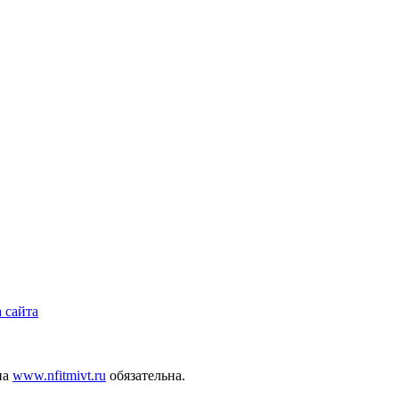
 сайта
на
www.nfitmivt.ru
обязательна.