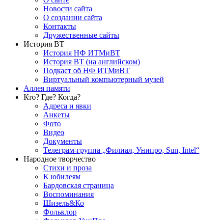
Новости сайта
О создании сайта
Контакты
Дружественные сайты
История ВТ
История НФ ИТМиВТ
История ВТ (на английском)
Подкаст об НФ ИТМиВТ
Виртуальный компьютерный музей
Аллея памяти
Кто? Где? Когда?
Адреса и явки
Анкеты
Фото
Видео
Документы
Телеграм-группа „Филиал, Унипро, Sun, Intel“
Народное творчество
Стихи и проза
К юбилеям
Бардовская страница
Воспоминания
Шизель&Ко
Фольклор