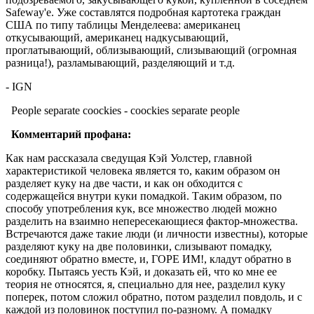
Safeway'e. Уже составлятся подробная картотека граждан
США по типу таблицы Менделеева: американец
откусывающий, американец надкусывающий,
проглатывающий, облизывающий, слизывающий (огромная
разница!), разламывающий, разделяющий и т.д.
- IGN
People separate coockies - coockies separate people
Комментарий профана:
Как нам рассказала сведущая Кэй Уолстер, главной
характеристикой человека является то, каким образом он
разделяет куку на две части, и как он обходится с
содержащейся внутри куки помадкой. Таким образом, по
способу употребления кук, все множество людей можно
разделить на взаимно непересекающиеся фактор-множества.
Встречаются даже такие люди (и личности известны), которые
разделяют куку на две половинки, слизывают помадку,
соединяют обратно вместе, и, ГОРЕ ИМ!, кладут обратно в
коробку. Пытаясь уесть Кэй, и доказать ей, что ко мне ее
теория не относятся, я, специально для нее, разделил куку
поперек, потом сложил обратно, потом разделил повдоль, и с
каждой из половинок поступил по-разному. А помадку