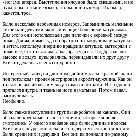
- ногами вперед. Выступления клоунов были смешными, и не
нужно было знание языка, чтобы понять юмор. Их было,
кажется, трое.
Было несколько необычных номеров. Запомнились маленькие
китайские девушки, жонглирующие большими катушками.
Для этого они использовали две палочки с веревкой между
ними. Движениями туда и обратно они закручивали катушки
и затем, используя инерцию вращения катушек, вытворяли с
ними все, что только им заблагорассудится. Подбрасывали
высоко в воздух, кувыркались, перекидывали их друг другу.
Все это делалось очень синхронно.
Интересный танец на длинном двойном куске красной ткани
под потолком> продемонстрировал акробат-мужчина. Как он
только не выгибался в между этими полотнами! И стыдливо
прятался внутри, и ткань на ноги наматывал. Потом падал,
раскручиваясь.
Необычно.
Было также выступление группы акробатов на канатах. Они
обладали крепкими телосложениями, которые хорошо
смотрелись. У одного вдобавок еще были длинные волосы.
Все свои фигуры они делали с подчеркнутым достоинством.
Были среди них и девушки. Все они выполняли по-разному