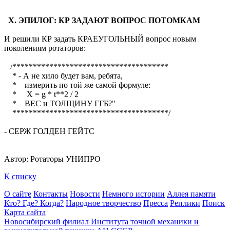
X. ЭПИЛОГ: КР ЗАДАЮТ ВОПРОС ПОТОМКАМ
И решили КР задать КРАЕУГОЛЬНЫЙ вопрос новым
поколениям ротаторов:
/**************************************
* - А не хило будет вам, ребята,
* измерить по той же самой формуле:
* X = g * t**2 / 2
* ВЕС и ТОЛЩИНУ ГГБ?"
**************************************/
- СЕРЖ ГОЛДЕН ГЕЙТС
Автор: Ротаторы УНИПРО
К списку
О сайте
Контакты
Новости
Немного истории
Аллея памяти
Кто? Где? Когда?
Народное творчество
Пресса
Реплики
Поиск
Карта сайта
Новосибирский филиал
Института точной механики и