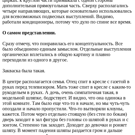
цирках: к круглой части примыкала с одной стороны
дополнительная прямоугольная часть. Сверху располагались
четыре направляющих, которые основательно использовались
для всевозможных подвесных выступлений. Видимо,
работали кондиционеры, потому что дуло по спине все время.
О самом представлении.
Сразу отмечу, что понравилась его концептуальность. Все
было объединено единым замыслом. Отдельные выступления
органически вплетались в общую картину и плавно
переходили из одного в другое.
Закваска была такая.
В центре располагается семья. Отец спит в кресле с газетой в
руках перед телевизором. Мать тоже спит в кресле с каким-то
рукодельем в руках. А дочь, очень симпатичная такая, в
модельной шляпке, бодрствует. И видно, что она одинока в
этой комнате. Там было еще что-то в начале, но мы чуть-чуть
опоздали и начало пропустили. Что-то вытворяли клоуны,
кажется. Потом через отдельно стоящую (без стен по бокам)
дверь заходит в зал фигура без головы со шляпой в руках и с
зонтом. Степенно так заходит. Доходит до девочки и роняет
шляпу. В момент падения шляпы раздается гром и дальше