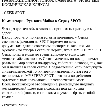
ГРАВИТАЦИОННОЙ ЗОНОЙ. Скорее всего - это все-таки
КОСМИЧЕСКАЯ КЛЯКСА!
- СЕРЖ SPOT
Комментарий Русского Майка к Сержу SPOT:
Что ж, я должен объективно воспринимать критику в мой
адрес.
Ввиду того, что, по неизвестным причинам, у Сержа
сменилась фамилия на SPOT (причем во всех
документах, даже в советском паспорте и латинскими
буквами), то теперь я склонен верить, что в MYSTERY SPOT
Серж попал в мощную гравитационную волну, где
меняется абсолютно все. С того момента, он воспринимает
реальный мир совсем по-другому, собственно говоря, так, как
он и написал в своей статье. Следовательно, если рассуждать
с идеалистической точки зрения (материалистам этого
не понять), то MYSTERY SPOT - это зона воздействия
ортогональных квази-полей на человеческий мозг.
Всем, посещающим это заведение, рекомендую надевать
металлический шлем или положить под кепку два
слоя толстой фольги, и ни в коем случае не брать с собой
компас.
- Русский Майк