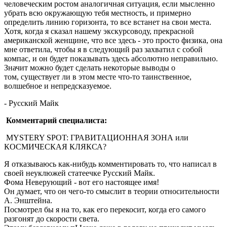
человеческим ростом аналогичная ситуация, если мысленно
убрать всю окружающую тебя местность, и примерно
определить линию горизонта, то все встанет на свои места.
Хотя, когда я сказал нашему экскурсоводу, прекрасной
американской женщине, что все здесь - это просто физика, она
мне ответила, чтобы я в следующий раз захватил с собой
компас, и он будет показывать здесь абсолютно неправильно.
Значит можно будет сделать некоторые выводы о
том, существует ли в этом месте что-то таинственное,
волшебное и непредсказуемое.
- Русский Майк
Комментарий специалиста:
MYSTERY SPOT: ГРАВИТАЦИОННАЯ ЗОНА или
КОСМИЧЕСКАЯ КЛЯКСА?
Я отказываюсь как-нибудь комментировать то, что написал в
своей неуклюжей статеечке Русский Майк.
Фома Неверующий - вот его настоящее имя!
Он думает, что он чего-то смыслит в теории относительности
А. Энштейна.
Посмотрел бы я на то, как его перекосит, когда его самого
разгонят до скорости света.