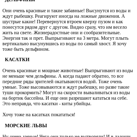
Они очень красивые и такие забавные! Высунутся из воды и
ждут рыбешку. Реагируют иногда на ложные движения. А
шустрые какие! Перевернутся втроем кверху пузом и как
понесутся рядом друг с другом. Видно сразу, что им весело
жить на свете. Жизнерадостные они и сообразительные.
Энергия так и прет. Выпрыгивают на 3 метра. Могут плыть
вертикально высунувшись из воды по самый хвост. Я хочу
тоже быть дельфином.
КАСАТКИ
Очень красивые и мощные животные! Выпрыгивают из воды
не меньше чем дельфины. А когда падают обратно, то все
передние ряды зрителей окатываются водой. Тоже очень
умные. Тоже высовываются и ждут рыбешку, но разве такие
туши прокормить? Могут на скорости вываливаться из воды
на бортик бассейна. И еще они разрешают кататься на себе.
Это неправда, что касатки - киты убийцы.
Хочу тоже на касатках покататься!
МОРСКИЕ ЛЬВЫ
Ну очень умные! Чего они только не вытворяли! И в ладоши