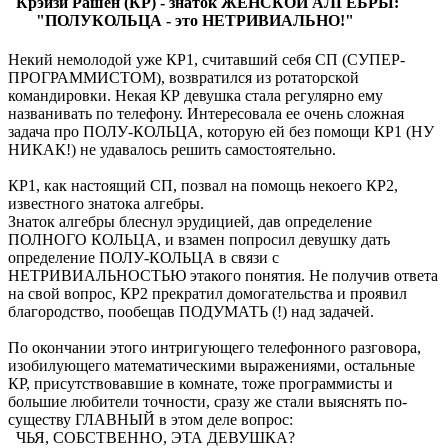
Крэйзи Рашен (КР) - знаток ЖЕНСКОЙ АЛГЕБРЫ:
"ПОЛУКОЛЬЦА - это НЕТРИВИАЛЬНО!"
Некий немолодой уже КР1, считавший себя СП (СУПЕР-
ПРОГРАММИСТОМ), возвратился из ротаторской
командировки. Некая КР девушка стала регулярно ему
названивать по телефону. Интересовала ее очень сложная
задача про ПОЛУ-КОЛЬЦА, которую ей без помощи КР1 (НУ
НИКАК!) не удавалось решить самостоятельно.
КР1, как настоящий СП, позвал на помощь некоего КР2,
известного знатока алгебры.
Знаток алгебры блеснул эрудицией, дав определение
ПОЛНОГО КОЛЬЦА, и взамен попросил девушку дать
определение ПОЛУ-КОЛЬЦА в связи с
НЕТРИВИАЛЬНОСТЬЮ этакого понятия. Не получив ответа
на свой вопрос, КР2 прекратил домогательства и проявил
благородство, пообещав ПОДУМАТЬ (!) над задачей.
По окончании этого интригующего телефонного разговора,
изобилующего математическими выражениями, остальные
КР, присутствовавшие в комнате, тоже программисты и
большие любители точности, сразу же стали выяснять по-
существу ГЛАВНЫЙ в этом деле вопрос:
ЧЬЯ, СОБСТВЕННО, ЭТА ДЕВУШКА?