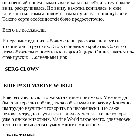
отточенный прием: наматывали канат на себя и затем падали
вниз, раскручиваясь. Но внизу намотка кончалась, и они
зависали над самым полом на глазах у испуганной публики.
Такого сорта особенностей было предостаточно.
Всего не расскажешь.
В перерыве один из рабочих сцены рассказал нам, что в
труппе много русских. Это в основном акробаты. Советую
всем обязательно посетить канадский цирк. Он называется по-
французски: "Солнечный цирк".
- SERG CLOWN
ЕЩЕ РАЗ О MARINE WORLD
Еще раз убедился, что животные все понимают. Мне всегда
было интересно наблюдать за собратьями по разуму. Конечно
им трудно научиться говорить по-человечески. Но даже
человеку трудно научиться на другом чел. языке, не говоря
уже о языке животных. Marine World такое место, где человек
тесно соприкасается с умом многих животных.
ДЕЛЬФИНЫ