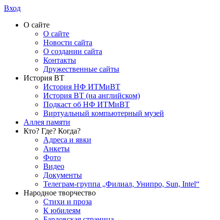
Вход
О сайте
О сайте
Новости сайта
О создании сайта
Контакты
Дружественные сайты
История ВТ
История НФ ИТМиВТ
История ВТ (на английском)
Подкаст об НФ ИТМиВТ
Виртуальный компьютерный музей
Аллея памяти
Кто? Где? Когда?
Адреса и явки
Анкеты
Фото
Видео
Документы
Телеграм-группа „Филиал, Унипро, Sun, Intel“
Народное творчество
Стихи и проза
К юбилеям
Бардовская страница