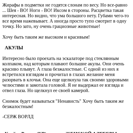
Жирафы в подметки не годятся слонам по весу. Но все-равно
... Шея - ВО! Ноги - ВО! Иксом в стороны. Расцветка такая
интересная. Но видно, что ума большого нету. Губами чего-то
все время нажевывает. А иногда просто тупо смотрит в одну
точку. Но зато, ну очень грациозные животные!
Хочу быть таким же высоким и красивым!
АКУЛЫ
Интересно было проехать на эскалаторе под стеклянным
колпаком, над которым плавают большие акулы. Они очень
красиво плывут. А глаза безжалостные. С одной из них я
встретился взглядом и прочитал в глазах желание меня
разорвать в клочья. Она еще щелкнула так своими здоровыми
челюстями и замотала головой. Я не выдержал ее взгляда и
отвел глаза. Но щелкнул ее своей камерой.
Снимок будет называться "Ненависть" Хочу быть таким же
безжалостным!
-СЕРЖ ВОРЛД