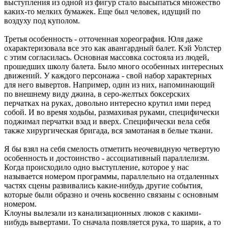
выступления из одной из фигур стало высыпаться множество
каких-то мелких бумажек. Еще был человек, идущий по
воздуху под куполом.
Третья особенность - отточенная хореография. Юля даже
охарактеризовала все это как авангардный балет. Кэй Уолстер
с этим согласилась. Основная массовка состояла из людей,
прошедших школу балета. Было много особенных интересных
движений. У каждого персонажа - свой набор характерных
для него вывертов. Например, один из них, напоминающий
по внешнему виду джина, в серо-желтых боксерских
перчатках на руках, довольно интересно крутил ими перед
собой. И во время ходьбы, размахивая руками, специфически
поджимал перчатки взад и вверх. Специфически вела себя
также хирургическая бригада, вся замотаная в белые ткани.
Я бы взял на себя смелость отметить неочевидную четвертую
особенность и достоинство - ассоциативный параллелизм.
Когда происходило одно выступление, которое у нас
называется номером программы, параллельно на отдаленных
частях сцены развивались какие-нибудь другие события,
которые были образно и очень косвенно связаны с основным
номером.
Клоуны вылезали из канализационных люков с какими-
нибудь вывертами. То сначала появляется рука, то шарик, а то