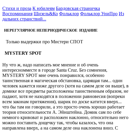
Стихи и проза
К юбилеям
Бардовская страничка
Воспоминания
Шизель&Ко
Фольклор
Фольклор УниПро
Из
дальних странствий...
НЕРЕГУЛЯРНОЕ НЕПЕРИОДИЧЕСКОЕ ИЗДАНИЕ
Только выдержки про Мистери СПОТ
MYSTERY SPOT
Ну что ж, надо написать мое мнение и об очень
интересномместе в городе Santa Cruz. Без сомнения,
MYSTERY SPOT мне очень понравился, особенно
таинственная и магическая обстановка, царящая там... один
человек кажется ниже другого (хотя на самом деле он выше), в
домике все предметы расположены таинственным образом, не
падают, хотя не находятся в положении равновесия (вопреки
всем законам притяжения), шарик по доске катится вверх...
что бы там ни говорили, а это просто очень хорошо работает
теория относительности А. Эйнштейна. Домик сам по себе
немного кривоват и расположен наклонно, относительно него
можно поставить дощечку так, чтобы казалось, что она
направлена вверх, а на самом деле она наклонена вниз. С