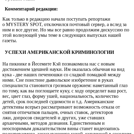
Комментарий редакции:
Как только в редакцию начали поступать репортажи
о MYSTERY SPOT, отключился почтовый сервер, а вслед за
ним и все другие. Но мы все равно продолжим дискуссию по
этой волнующей умы теме в следующих выпусках нашей
газеты.
УСПЕХИ АМЕРИКАНСКОЙ КРИМИНОЛОГИИ
На пикнике в Йесемите Кэй познакомила нас с новым
достижением здешней науки. Им оказалась обычная на вид
кука - две наших печенюшки со сладкой помадкой между
ними. Сие поистине дьявольское изобретение в руках
специалиста становится грозным оружием: наметанный глаз
по тому, как вы поглощаете куку, с ходу определит ваш рост,
вес, цвет глаз, форму ушей, национальность, количество
детей, срок последней судимости и т.д. Американские
детективы всерьез рассматривают возможность отказа от
снятия отпечатков пальцев, очных ставок, детекторов
лжи, допросов свидетелей и других, уже ставших
архаичными, методов дознания. Единственным и
неоспоримым доказательством вины станет видеозапись
подозреваемого, закусывающего кукой, купленной в соседнем