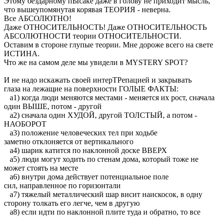
Этому бездарному пЫсаке даже в голову не приходит мысль,
что вышеупомянутая корявая ТЕОРИЯ - неверна.
Все АБСОЛЮТНО!
Даже ОТНОСИТЕЛЬНОСТЬ! Даже ОТНОСИТЕЛЬНОСТЬ
АБСОЛЮТНОСТИ теории ОТНОСИТЕЛЬНОСТИ.
Оставим в стороне глупые теории. Мне дороже всего на свете
ИСТИНА.
Что же на самом деле мы увидели в MYSTERY SPOT?
И не надо искажать своей интерТРепацией и закрывать
глаза на лежащие на поверхности ГОЛЫЕ ФАКТЫ:
a1) когда люди меняются местами - меняется их рост, сначала
один ВЫШЕ, потом - другой
a2) сначала один ХУДОЙ, другой ТОЛСТЫЙ, а потом -
НАОБОРОТ
a3) положение человеческих тел при ходьбе
заметно отклоняется от вертикального
a4) шарик катится по наклонной доске ВВЕРХ
a5) люди могут ходить по стенам дома, который тоже не
может стоять на месте
a6) внутри дома действует потенциальное поле
сил, направленное по горизонтали
a7) тяжелый металлический шар висит наискосок, в одну
сторону толкать его легче, чем в другую
a8) если идти по наклонной плите туда и обратно, то все