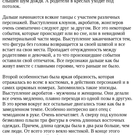
слышен шум дождя. А родители в креслах уходят под
потолок.
Дальше начинаются всякие танцы с участием различных
персонажей. Выступления клоунов, акробатов, жонглеров
очень симпатично следуют друг за другом. Все это некоторые
события, которые происходят или во сне, или в невидимой
нематериальной части мира. Выступление заканчивается тем,
что фигура без головы возвращается за своей шляпой и все
встает на свои места. Пропадает отчужденность между
родителями и девочкой, а то что произошедшие события
оставили свой отпечаток. Все персонажи дальше как бы
живут вместе с главными героями, чего раньше не было.
Второй особенностью была яркая образность, которая
отражалась во всем: в костюмах, в действиях персонажей и в
самих цирковых номерах. Запомнились такие эпизоды.
Выступление акробатов - мужчины и женщины. Они делали
все очень медленно, плавно переходя из одной позы в другую.
В это время вокруг все остальные двигались тоже как бы в
замедленном темпе. Особенно интересно шел отец с
чемоданом в руке. Очень впечатляет. А сверху под куполом
безмолвно плыли три фигуры в очень длинных восточных
одеждах. Причем, длина одежды была в два раза больше, чем
сам люди. От всего этого веяло мистикой. В конце этого