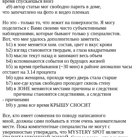
время спускаешься вниз
a9) автор статьи мог свободно парить в доме,
что запечатлено на фото и видео пленках
Но это - только то, что лежит на поверхности. Я могу
поделиться с Вами своими чисто субъективными
наблюдениями, которые бывают только у специалистов.
Вот, что мне удалось дополнительно заметить:
b1) в зоне меняется хим. состав, цвет и вкус крови
b2) взгляд становится твердым, а глаза квадратными
b3) мысли текут назад и занимают весь объем
b4) вспоминаются события из будущих жизней
b5) за время пребывания (~30 мин) в районе аномалии часы
отстают на 3.14 процента
b6) одна женщина, проходя через дверь стала старше
b7) кое-где кулак свободно проходит сквозь стену
b8) в ЗОНЕ меняются местами причины и следствия:
причины становятся следствиями, а следствия
- причинами
b9) у дома все время КРЫШУ СНОСИТ
Все, кто имеет сомнения по поводу написанного
мной, должны сами побывать в этом очень занимательном
месте. Пока компетентные специалисты не могут с
уверенностью утверждать, что MYSTERY SPOT является