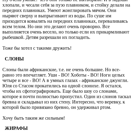
хлопали, и чесали себя за пузо плавником, и стойку делали на
передних плавниках. Умеют жонглировать мячом. Они
ныряют сверху и выпрыгивают из воды. По суше им
приходится ковылять на передних плавниках, переваливаясь
всем телом. Но они это делают очень проворно. Все
выполняется очень весело, но только если их прикармливают
рыбешкой. Детям разрешали их погладить.
Тоже бы хотел с такими дружить!
СЛОНЫ
Слоны были африканские, т.е. не очень большие. Но все-
равно это впечатляет. Уши - ВО! Хоботы - ВО! Ноги целых
четыре и все - ВО! А в умных глазах - африканские джунгли.
Юля со Стасом прокатились на одной слонихе. Я остался,
чтобы их сфотографировать. Еще было шоу со слонами,
которое я почти полностью пропустил. Один из слонов таскал
бревна и складывал из них стену. Интересно, что веревку, к
которой было привязано бревно, он удерживал ртом.
Хочу быть таким же сильным!
ЖИРАФЫ