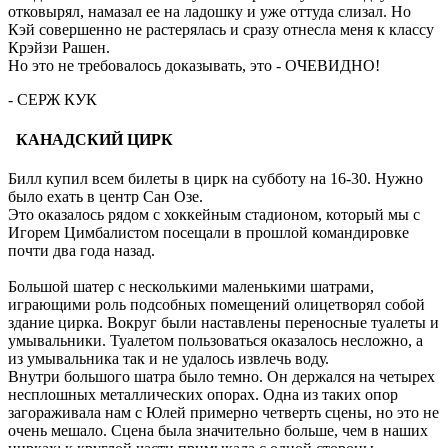
отковырял, намазал ее на ладошку и уже оттуда слизал. Но
Кэй совершенно не растерялась и сразу отнесла меня к классу
Крэйзи Рашен.
Но это не требовалось доказывать, это - ОЧЕВИДНО!
- СЕРЖ КУК
КАНАДСКИЙ ЦИРК
Билл купил всем билеты в цирк на субботу на 16-30. Нужно
было ехать в центр Сан Озе.
Это оказалось рядом с хоккейным стадионом, который мы с
Игорем Цимбалистом посещали в прошлой командировке
почти два года назад.
Большой шатер с несколькими маленькими шатрами,
играющими роль подсобных помещений олицетворял собой
здание цирка. Вокруг были наставлены переносные туалеты и
умывальники. Туалетом пользоваться оказалось несложно, а
из умывальника так и не удалось извлечь воду.
Внутри большого шатра было темно. Он держался на четырех
несплошных металлических опорах. Одна из таких опор
загораживала нам с Юлей примерно четверть сцены, но это не
очень мешало. Сцена была значительно больше, чем в наших