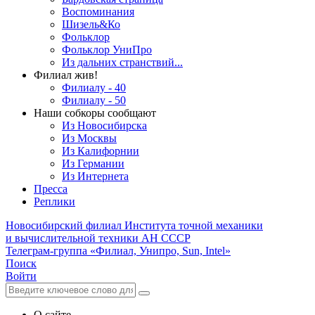
Воспоминания
Шизель&Ко
Фольклор
Фольклор УниПро
Из дальних странствий...
Филиал жив!
Филиалу - 40
Филиалу - 50
Наши собкоры сообщают
Из Новосибирска
Из Москвы
Из Калифорнии
Из Германии
Из Интернета
Пресса
Реплики
Новосибирский филиал
Института точной механики
и вычислительной техники АН СССР
Телеграм-группа «Филиал, Унипро, Sun, Intel»
Поиск
Войти
О сайте