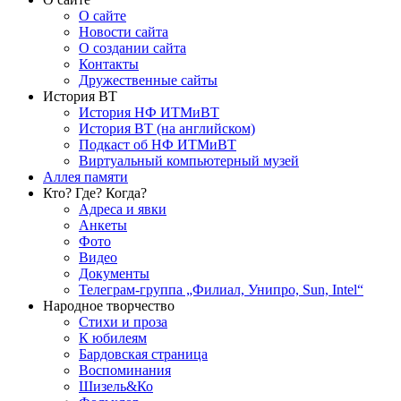
О сайте
Новости сайта
О создании сайта
Контакты
Дружественные сайты
История ВТ
История НФ ИТМиВТ
История ВТ (на английском)
Подкаст об НФ ИТМиВТ
Виртуальный компьютерный музей
Аллея памяти
Кто? Где? Когда?
Адреса и явки
Анкеты
Фото
Видео
Документы
Телеграм-группа „Филиал, Унипро, Sun, Intel“
Народное творчество
Стихи и проза
К юбилеям
Бардовская страница
Воспоминания
Шизель&Ко