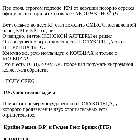
При столь строгом подходе, КР1 от девушки позорно отрекся,
официально и при всех назвав ее АБСТРАКТНОЙ (!).
Вот тогда-то до всех КР стал доходить СМЫСЛ поставленной
перед КР1 и КР2 задачи.
Очевидно, знаток ЖЕНСКОЙ АЛГЕБРЫ ее решил.
Он совершенно верно заметил, что ПОЛУКОЛЬЦА это -
НЕТРИВИАЛЬНО.
Конечно же, речь могла идти о КОЛЬЦАХ и только о
КОЛЬЦАХ!
Это и есть ТО (!), о чем КР2 пообещал подумать хитроумной
коллеге-алгебраистке.
- ПОЛУ-СЕРЖ
P.S. Собственно задача
Привести пример упорядоченного ПОЛУКОЛЬЦА, у
которого произведение двух отрицательных есть
отрицательное.
Крэйзи Рашен (КР) и Голден Гэйт Бридж (ГГБ)
0. ПРОЛОГ