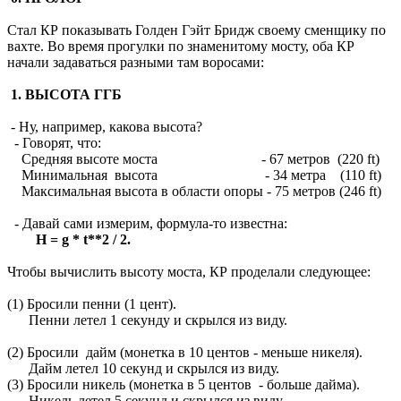
Стал КР показывать Голден Гэйт Бридж своему сменщику по
вахте. Во время прогулки по знаменитому мосту, оба КР
начали задаваться разными там воросами:
1. ВЫСОТА ГГБ
- Ну, например, какова высота?
- Говорят, что:
Средняя высоте моста - 67 метров (220 ft)
Минимальная высота - 34 метра (110 ft)
Максимальная высота в области опоры - 75 метров (246 ft)
- Давай сами измерим, формула-то известна:
H = g * t**2 / 2.
Чтобы вычислить высоту моста, КР проделали следующее:
(1) Бросили пенни (1 цент).
Пенни летел 1 секунду и скрылся из виду.
(2) Бросили дайм (монетка в 10 центов - меньше никеля).
Дайм летел 10 секунд и скрылся из виду.
(3) Бросили никель (монетка в 5 центов - больше дайма).
Никель летел 5 секунд и скрылся из виду.