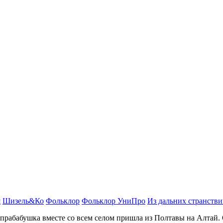
я
Шизель&Ко
Фольклор
Фольклор УниПро
Из дальних странствий
 прабабушка вместе со всем селом пришла из Полтавы на Алтай. О