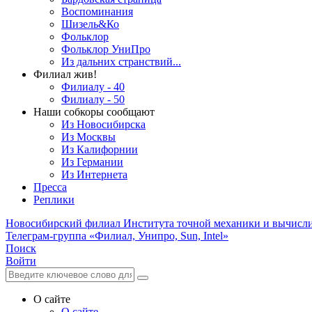
Воспоминания
Шизель&Ко
Фольклор
Фольклор УниПро
Из дальних странствий...
Филиал жив!
Филиалу - 40
Филиалу - 50
Наши собкоры сообщают
Из Новосибирска
Из Москвы
Из Калифорнии
Из Германии
Из Интернета
Пресса
Реплики
Новосибирский филиал
Института точной механики и вычисл
Телеграм-группа «Филиал, Унипро, Sun, Intel»
Поиск
Войти
О сайте
О сайте