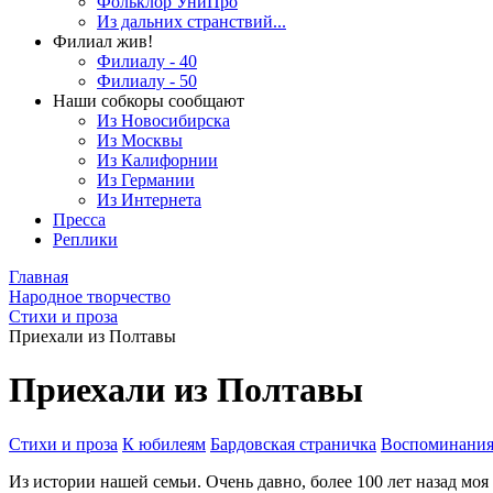
Фольклор УниПро
Из дальних странствий...
Филиал жив!
Филиалу - 40
Филиалу - 50
Наши собкоры сообщают
Из Новосибирска
Из Москвы
Из Калифорнии
Из Германии
Из Интернета
Пресса
Реплики
Главная
Народное творчество
Стихи и проза
Приехали из Полтавы
Приехали из Полтавы
Стихи и проза
К юбилеям
Бардовская страничка
Воспоминани
Из истории нашей семьи. Очень давно, более 100 лет назад моя