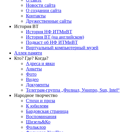
Новости сайта
О создании сайта
Контакты
Дружественные сайты
История ВТ
История НФ ИТМиВТ
История ВТ (на английском)
Подкаст об НФ ИТМиВТ
Виртуальный компьютерный музей
Аллея памяти
Кто? Где? Когда?
Адреса и явки
Анкеты
Фото
Видео
Документы
Телеграм-группа „Филиал, Унипро, Sun, Intel“
Народное творчество
Стихи и проза
К юбилеям
Бардовская страница
Воспоминания
Шизель&Ко
Фольклор