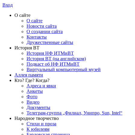
Вход
О сайте
О сайте
Новости сайта
О создании сайта
Контакты
Дружественные сайты
История ВТ
История НФ ИТМиВТ
История ВТ (на английском)
Подкаст об НФ ИТМиВТ
Виртуальный компьютерный музей
Аллея памяти
Кто? Где? Когда?
Адреса и явки
Анкеты
Фото
Видео
Документы
Телеграм-группа „Филиал, Унипро, Sun, Intel“
Народное творчество
Стихи и проза
К юбилеям
Бардовская страница