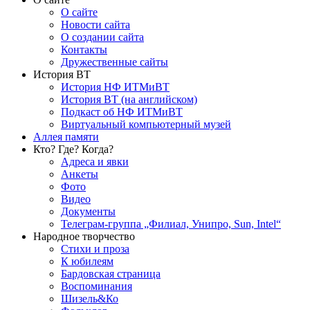
О сайте
Новости сайта
О создании сайта
Контакты
Дружественные сайты
История ВТ
История НФ ИТМиВТ
История ВТ (на английском)
Подкаст об НФ ИТМиВТ
Виртуальный компьютерный музей
Аллея памяти
Кто? Где? Когда?
Адреса и явки
Анкеты
Фото
Видео
Документы
Телеграм-группа „Филиал, Унипро, Sun, Intel“
Народное творчество
Стихи и проза
К юбилеям
Бардовская страница
Воспоминания
Шизель&Ко