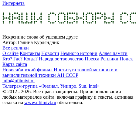
Интернета
Искренние слова об ушедшем друге
Автор: Галина Курляндчик
Все реплики
О сайте
Контакты
Новости
Немного истории
Аллея памяти
Кто? Где? Когда?
Народное творчество
Пресса
Реплики
Поиск
Карта сайта
Новосибирский филиал
Института точной механики и
вычислительной техники АН СССР
info@nfitmivt.ru
Телеграм-группа «Филиал, Унипро, Sun, Intel»
© 2012 - 2026. Все права защищены. При использовании
любых материалов сайта, включая графику и тексты, активная
ссылка на
www.nfitmivt.ru
обязательна.