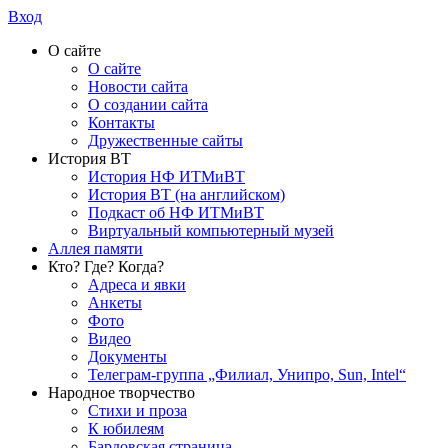
Вход
О сайте
О сайте
Новости сайта
О создании сайта
Контакты
Дружественные сайты
История ВТ
История НФ ИТМиВТ
История ВТ (на английском)
Подкаст об НФ ИТМиВТ
Виртуальный компьютерный музей
Аллея памяти
Кто? Где? Когда?
Адреса и явки
Анкеты
Фото
Видео
Документы
Телеграм-группа „Филиал, Унипро, Sun, Intel“
Народное творчество
Стихи и проза
К юбилеям
Бардовская страница