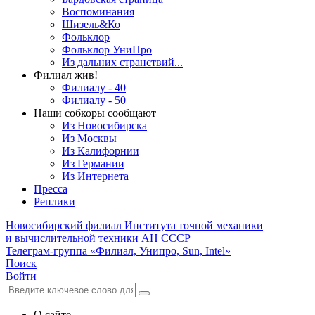
Воспоминания
Шизель&Ко
Фольклор
Фольклор УниПро
Из дальних странствий...
Филиал жив!
Филиалу - 40
Филиалу - 50
Наши собкоры сообщают
Из Новосибирска
Из Москвы
Из Калифорнии
Из Германии
Из Интернета
Пресса
Реплики
Новосибирский филиал
Института точной механики
и вычислительной техники АН СССР
Телеграм-группа «Филиал, Унипро, Sun, Intel»
Поиск
Войти
О сайте