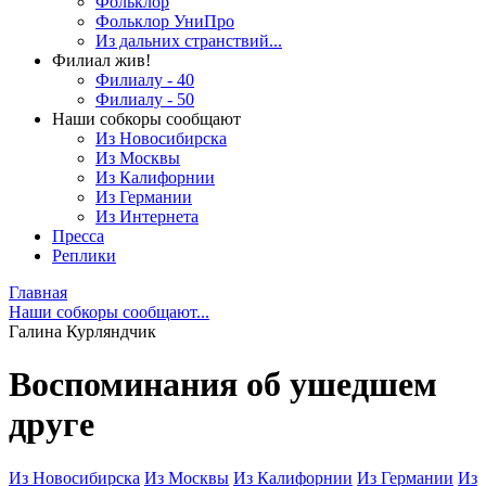
Фольклор
Фольклор УниПро
Из дальних странствий...
Филиал жив!
Филиалу - 40
Филиалу - 50
Наши собкоры сообщают
Из Новосибирска
Из Москвы
Из Калифорнии
Из Германии
Из Интернета
Пресса
Реплики
Главная
Наши собкоры сообщают...
Галина Курляндчик
Воспоминания об ушедшем
друге
Из Новосибирска
Из Москвы
Из Калифорнии
Из Германии
Из