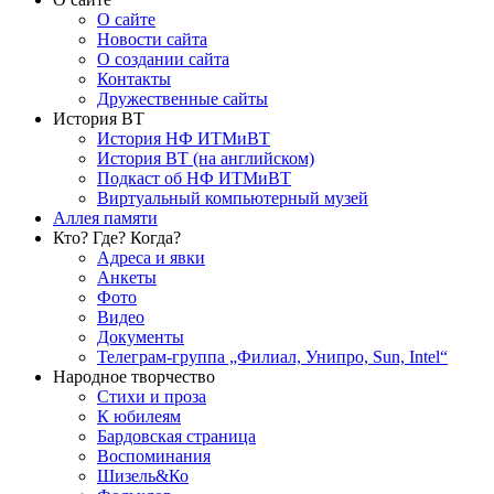
О сайте
Новости сайта
О создании сайта
Контакты
Дружественные сайты
История ВТ
История НФ ИТМиВТ
История ВТ (на английском)
Подкаст об НФ ИТМиВТ
Виртуальный компьютерный музей
Аллея памяти
Кто? Где? Когда?
Адреса и явки
Анкеты
Фото
Видео
Документы
Телеграм-группа „Филиал, Унипро, Sun, Intel“
Народное творчество
Стихи и проза
К юбилеям
Бардовская страница
Воспоминания
Шизель&Ко