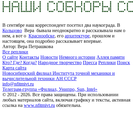
В сентябре наш корреспондент посетил два наукограда. В
Кольцово
Вера бывала неоднократно и рассказывала нам о
нем, а вот о
Краснообске
, его
архитектуре
, прошлом и
настоящем, она подробно рассказывает впервые.
Автор: Вера Петрашкова
Все реплики
О сайте
Контакты
Новости
Немного истории
Аллея памяти
Кто? Где? Когда?
Народное творчество
Пресса
Реплики
Поиск
Карта сайта
Новосибирский филиал
Института точной механики и
вычислительной техники АН СССР
info@nfitmivt.ru
Телеграм-группа «Филиал, Унипро, Sun, Intel»
© 2012 - 2026. Все права защищены. При использовании
любых материалов сайта, включая графику и тексты, активная
ссылка на
www.nfitmivt.ru
обязательна.