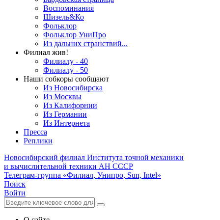
Воспоминания
Шизель&Ко
Фольклор
Фольклор УниПро
Из дальних странствий...
Филиал жив!
Филиалу - 40
Филиалу - 50
Наши собкоры сообщают
Из Новосибирска
Из Москвы
Из Калифорнии
Из Германии
Из Интернета
Пресса
Реплики
Новосибирский филиал
Института точной механики
и вычислительной техники АН СССР
Телеграм-группа «Филиал, Унипро, Sun, Intel»
Поиск
Войти
О сайте