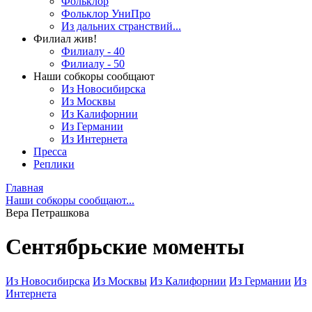
Фольклор
Фольклор УниПро
Из дальних странствий...
Филиал жив!
Филиалу - 40
Филиалу - 50
Наши собкоры сообщают
Из Новосибирска
Из Москвы
Из Калифорнии
Из Германии
Из Интернета
Пресса
Реплики
Главная
Наши собкоры сообщают...
Вера Петрашкова
Сентябрьские моменты
Из Новосибирска
Из Москвы
Из Калифорнии
Из Германии
Из
Интернета