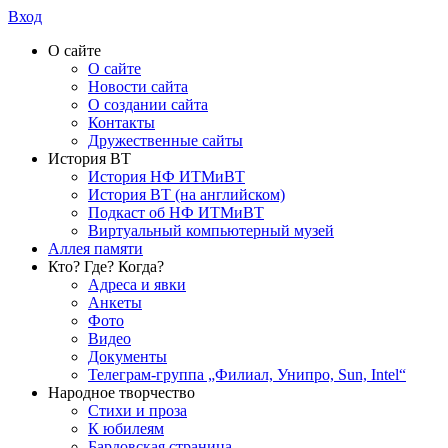
Вход
О сайте
О сайте
Новости сайта
О создании сайта
Контакты
Дружественные сайты
История ВТ
История НФ ИТМиВТ
История ВТ (на английском)
Подкаст об НФ ИТМиВТ
Виртуальный компьютерный музей
Аллея памяти
Кто? Где? Когда?
Адреса и явки
Анкеты
Фото
Видео
Документы
Телеграм-группа „Филиал, Унипро, Sun, Intel“
Народное творчество
Стихи и проза
К юбилеям
Бардовская страница