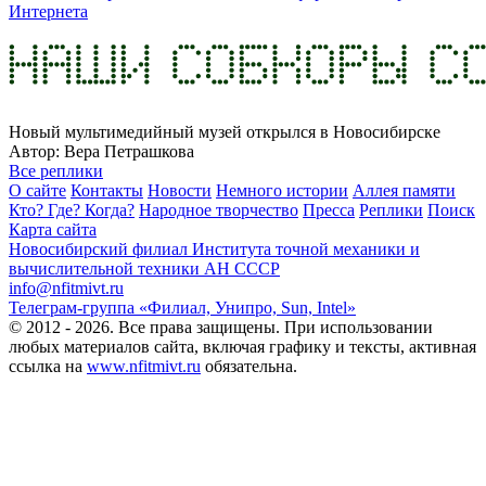
Интернета
Новый мультимедийный музей открылся в Новосибирске
Автор: Вера Петрашкова
Все реплики
О сайте
Контакты
Новости
Немного истории
Аллея памяти
Кто? Где? Когда?
Народное творчество
Пресса
Реплики
Поиск
Карта сайта
Новосибирский филиал
Института точной механики и
вычислительной техники АН СССР
info@nfitmivt.ru
Телеграм-группа «Филиал, Унипро, Sun, Intel»
© 2012 - 2026. Все права защищены. При использовании
любых материалов сайта, включая графику и тексты, активная
ссылка на
www.nfitmivt.ru
обязательна.