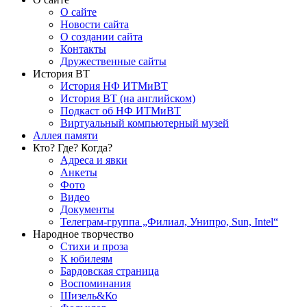
О сайте
Новости сайта
О создании сайта
Контакты
Дружественные сайты
История ВТ
История НФ ИТМиВТ
История ВТ (на английском)
Подкаст об НФ ИТМиВТ
Виртуальный компьютерный музей
Аллея памяти
Кто? Где? Когда?
Адреса и явки
Анкеты
Фото
Видео
Документы
Телеграм-группа „Филиал, Унипро, Sun, Intel“
Народное творчество
Стихи и проза
К юбилеям
Бардовская страница
Воспоминания
Шизель&Ко