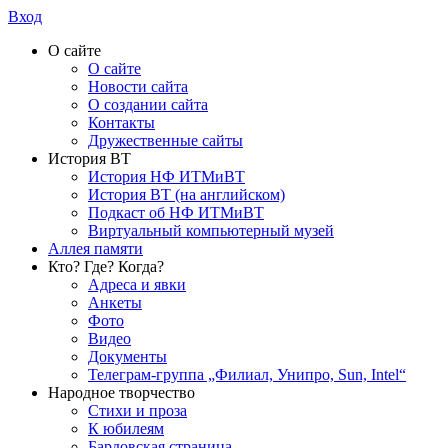
Вход
О сайте
О сайте
Новости сайта
О создании сайта
Контакты
Дружественные сайты
История ВТ
История НФ ИТМиВТ
История ВТ (на английском)
Подкаст об НФ ИТМиВТ
Виртуальный компьютерный музей
Аллея памяти
Кто? Где? Когда?
Адреса и явки
Анкеты
Фото
Видео
Документы
Телеграм-группа „Филиал, Унипро, Sun, Intel“
Народное творчество
Стихи и проза
К юбилеям
Бардовская страница