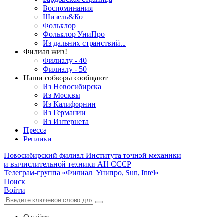
Воспоминания
Шизель&Ко
Фольклор
Фольклор УниПро
Из дальних странствий...
Филиал жив!
Филиалу - 40
Филиалу - 50
Наши собкоры сообщают
Из Новосибирска
Из Москвы
Из Калифорнии
Из Германии
Из Интернета
Пресса
Реплики
Новосибирский филиал
Института точной механики
и вычислительной техники АН СССР
Телеграм-группа «Филиал, Унипро, Sun, Intel»
Поиск
Войти
О сайте