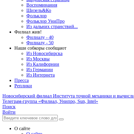
Воспоминания
Шизель&Ко
Фольклор
Фольклор УниПро
Из дальних странствий...
Филиал жив!
Филиалу - 40
Филиалу - 50
Наши собкоры сообщают
Из Новосибирска
Из Москвы
Из Калифорнии
Из Германии
Из Интернета
Пресса
Реплики
Новосибирский филиал
Института точной механики и вычисл
Телеграм-группа «Филиал, Унипро, Sun, Intel»
Поиск
Войти
О сайте
О сайте