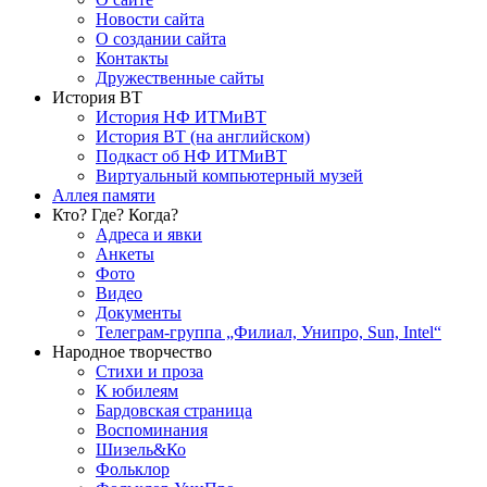
Новости сайта
О создании сайта
Контакты
Дружественные сайты
История ВТ
История НФ ИТМиВТ
История ВТ (на английском)
Подкаст об НФ ИТМиВТ
Виртуальный компьютерный музей
Аллея памяти
Кто? Где? Когда?
Адреса и явки
Анкеты
Фото
Видео
Документы
Телеграм-группа „Филиал, Унипро, Sun, Intel“
Народное творчество
Стихи и проза
К юбилеям
Бардовская страница
Воспоминания
Шизель&Ко
Фольклор