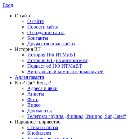
Вход
О сайте
О сайте
Новости сайта
О создании сайта
Контакты
Дружественные сайты
История ВТ
История НФ ИТМиВТ
История ВТ (на английском)
Подкаст об НФ ИТМиВТ
Виртуальный компьютерный музей
Аллея памяти
Кто? Где? Когда?
Адреса и явки
Анкеты
Фото
Видео
Документы
Телеграм-группа „Филиал, Унипро, Sun, Intel“
Народное творчество
Стихи и проза
К юбилеям
Бардовская страница