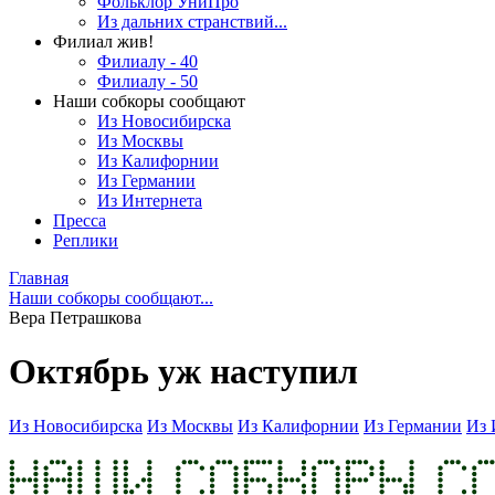
Фольклор УниПро
Из дальних странствий...
Филиал жив!
Филиалу - 40
Филиалу - 50
Наши собкоры сообщают
Из Новосибирска
Из Москвы
Из Калифорнии
Из Германии
Из Интернета
Пресса
Реплики
Главная
Наши собкоры сообщают...
Вера Петрашкова
Октябрь уж наступил
Из Новосибирска
Из Москвы
Из Калифорнии
Из Германии
Из 