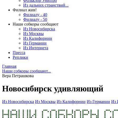
Фольклор УниПро
Из дальних странствий...
Филиал жив!
Филиалу - 40
Филиалу - 50
Наши собкоры сообщают
Из Новосибирска
Из Москвы
Из Калифорнии
Из Германии
Из Интернета
Пресса
Реплики
Главная
Наши собкоры сообщают...
Вера Петрашкова
Новосибирск удивляющий
Из Новосибирска
Из Москвы
Из Калифорнии
Из Германии
Из 