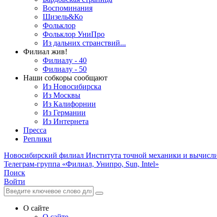
Воспоминания
Шизель&Ко
Фольклор
Фольклор УниПро
Из дальних странствий...
Филиал жив!
Филиалу - 40
Филиалу - 50
Наши собкоры сообщают
Из Новосибирска
Из Москвы
Из Калифорнии
Из Германии
Из Интернета
Пресса
Реплики
Новосибирский филиал
Института точной механики и вычисл
Телеграм-группа «Филиал, Унипро, Sun, Intel»
Поиск
Войти
О сайте
О сайте