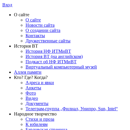
Вход
О сайте
О сайте
Новости сайта
О создании сайта
Контакты
Дружественные сайты
История ВТ
История НФ ИТМиВТ
История ВТ (на английском)
Подкаст об НФ ИТМиВТ
Виртуальный компьютерный музей
Аллея памяти
Кто? Где? Когда?
Адреса и явки
Анкеты
Фото
Видео
Документы
Телеграм-группа „Филиал, Унипро, Sun, Intel“
Народное творчество
Стихи и проза
К юбилеям
Бардовская страница