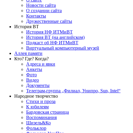
Новости сайта
О создании сайта
Контакты
Дружественные сайты
История ВТ
История НФ ИТМиВТ
История ВТ (на английском)
Подкаст об НФ ИТМиВТ
Виртуальный компьютерный музей
Аллея памяти
Кто? Где? Когда?
Адреса и явки
Анкеты
Фото
Видео
Документы
Телеграм-группа „Филиал, Унипро, Sun, Intel“
Народное творчество
Стихи и проза
К юбилеям
Бардовская страница
Воспоминания
Шизель&Ко
Фольклор