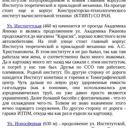
Институтом полупроводником и новым главным корпусом
Института теоретической и прикладной механики. На проезде
стоит еще и корпус Конструкторско-технологического
институт вычислительной техники (КТИВТ) СО РАН.
Ул. Институтская
(460 м) начинается от проезда Академика
Яненко и являясь продолжением ул. Академика Ржанова
продолжается до магазина "Карасик", хорошо известного всем
автолюбителям. На этой улице стоит главный корпус
Института теоретической и прикладной механики им. А.С.
Христиановича. В этом институте я не раз бывал, так как там
работала моя жена, и соответственно было много знакомых.
Да и картошку много лет назад мы сажали с этим институтом,
и погреб у нас там был. Друзья по ССО там работают,
племянник. Родной институт. По другую сторону от дороги
находится Институт кинетики и горения и Томографический
центр. Чуть дальше по левую руку здоровенные емкости
газгольдеры (как я понимаю, они использовались для
аэродинамических труб, но уже давно просто являются
украшением). Далее большой бассейн с фонтанчиками - что-то
для охлаждения чего-то. Толком не знаю назначение этого
вечно парящего сооружения. По другую сторону от дороги -
гаражи ИТПМ, откуда мы как раз и ездили на картошку.
Ул. Ионосферная
(630 м) - продолжение ул. Институтской,