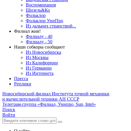
Воспоминания
Шизель&Ко
Фольклор
Фольклор УниПро
Из дальних странствий...
Филиал жив!
Филиалу - 40
Филиалу - 50
Наши собкоры сообщают
Из Новосибирска
Из Москвы
Из Калифорнии
Из Германии
Из Интернета
Пресса
Реплики
Новосибирский филиал
Института точной механики
и вычислительной техники АН СССР
Телеграм-группа «Филиал, Унипро, Sun, Intel»
Поиск
Войти
О сайте