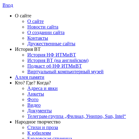
Вход
О сайте
О сайте
Новости сайта
О создании сайта
Контакты
Дружественные сайты
История ВТ
История НФ ИТМиВТ
История ВТ (на английском)
Подкаст об НФ ИТМиВТ
Виртуальный компьютерный музей
Аллея памяти
Кто? Где? Когда?
Адреса и явки
Анкеты
Фото
Видео
Документы
Телеграм-группа „Филиал, Унипро, Sun, Intel“
Народное творчество
Стихи и проза
К юбилеям
Бардовская страница