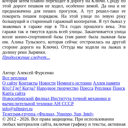
которая затем плавно переходит в дорогу на Ключи. Сроду по
этой дороге пешком не ходил, особенно зимой. Да она и не
предназначена для пеших прогулок. А тут решил-таки ее
покорить пешим порядком. На этой улице по левую руку
большущий и старинный гаражный кооператив. Я тут бывал у
знакомых в гараже еще в 70-х годах прошлого века. Эти
гаражи так и тянутся вдоль всей улицы. Заканчивается улица
возле конно-спортивной базы (там ранее была лыжная база
им. Алика Тульского, которая сейчас отстроилась на другой
стороне дороги на Ключи). Оттуда мы ходили на лыжах в
долину реки Зырянки.
Продолжение следует...
Автор: Алексей Фурсенко
Все реплики
О сайте
Контакты
Новости
Немного истории
Аллея памяти
Кто? Где? Когда?
Народное творчество
Пресса
Реплики
Поиск
Карта сайта
Новосибирский филиал
Института точной механики и
вычислительной техники АН СССР
info@nfitmivt.ru
Телеграм-группа «Филиал, Унипро, Sun, Intel»
© 2012 - 2026. Все права защищены. При использовании
любых материалов сайта, включая графику и тексты, активная