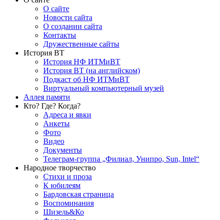
О сайте
Новости сайта
О создании сайта
Контакты
Дружественные сайты
История ВТ
История НФ ИТМиВТ
История ВТ (на английском)
Подкаст об НФ ИТМиВТ
Виртуальный компьютерный музей
Аллея памяти
Кто? Где? Когда?
Адреса и явки
Анкеты
Фото
Видео
Документы
Телеграм-группа „Филиал, Унипро, Sun, Intel“
Народное творчество
Стихи и проза
К юбилеям
Бардовская страница
Воспоминания
Шизель&Ко