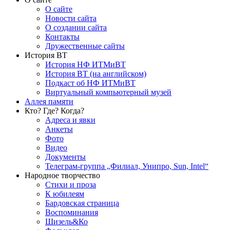
О сайте
Новости сайта
О создании сайта
Контакты
Дружественные сайты
История ВТ
История НФ ИТМиВТ
История ВТ (на английском)
Подкаст об НФ ИТМиВТ
Виртуальный компьютерный музей
Аллея памяти
Кто? Где? Когда?
Адреса и явки
Анкеты
Фото
Видео
Документы
Телеграм-группа „Филиал, Унипро, Sun, Intel“
Народное творчество
Стихи и проза
К юбилеям
Бардовская страница
Воспоминания
Шизель&Ко