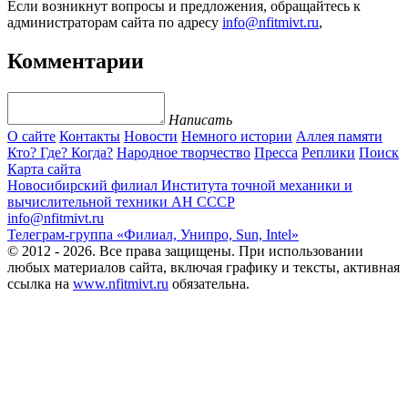
Если возникнут вопросы и предложения, обращайтесь к
администраторам сайта по адресу
info@nfitmivt.ru
,
Комментарии
Написать
О сайте
Контакты
Новости
Немного истории
Аллея памяти
Кто? Где? Когда?
Народное творчество
Пресса
Реплики
Поиск
Карта сайта
Новосибирский филиал
Института точной механики и
вычислительной техники АН СССР
info@nfitmivt.ru
Телеграм-группа «Филиал, Унипро, Sun, Intel»
© 2012 - 2026. Все права защищены. При использовании
любых материалов сайта, включая графику и тексты, активная
ссылка на
www.nfitmivt.ru
обязательна.