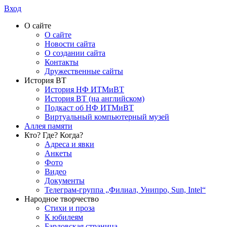
Вход
О сайте
О сайте
Новости сайта
О создании сайта
Контакты
Дружественные сайты
История ВТ
История НФ ИТМиВТ
История ВТ (на английском)
Подкаст об НФ ИТМиВТ
Виртуальный компьютерный музей
Аллея памяти
Кто? Где? Когда?
Адреса и явки
Анкеты
Фото
Видео
Документы
Телеграм-группа „Филиал, Унипро, Sun, Intel“
Народное творчество
Стихи и проза
К юбилеям
Бардовская страница