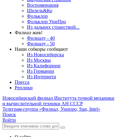
Воспоминания
Шизель&Ко
Фольклор
Фольклор УниПро
Из дальних странствий...
Филиал жив!
Филиалу - 40
Филиалу - 50
Наши собкоры сообщают
Из Новосибирска
Из Москвы
Из Калифорнии
Из Германии
Из Интернета
Пресса
Реплики
Новосибирский филиал
Института точной механики
и вычислительной техники АН СССР
Телеграм-группа «Филиал, Унипро, Sun, Intel»
Поиск
Войти
О сайте