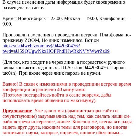
В случае изменения даты информация будет своевременно
размещена на сайте.
Время: Новосибирск – 23.00, Москва – 19.00, Калифорния –
9.00.
Произошли изменения в проведении встречи. Платформа по-
прежнему ZOOM, Но линк изменился. Вот он
https://us04web.zoom.us/j/9442030476?
pwd=aU5SQUgwNkxHOFFhdHJwRkNVYWwrZz09
(Для тех, кто входит не через линк, а посредством ручного
ввода контактных данных - ID-Session 9442030476. Пароль –
tuc0sn). При входе через линк пароль не нужен.
Важно! В связи с изменениями в проведениии встречи время
конференции ограничено 40 минутами!
(Поэтому постарайтесь войти в сеанс вовремя, дабы
использовать время общения по максимуму).
Предложение
. Уже давно мы (администраторы сайта и
сочувствующие) задумывались над тем, как сделать наши он-
лайн встречи интереснее, живее. Конечно же, всегда все рады
видеть друг друга, находим темы для разговоров, но иногда
возникают паузы, которые, впрочем, вполне обьяснимы...