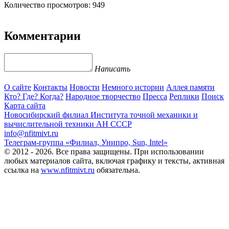
Количество просмотров: 949
Комментарии
Написать
О сайте
Контакты
Новости
Немного истории
Аллея памяти
Кто? Где? Когда?
Народное творчество
Пресса
Реплики
Поиск
Карта сайта
Новосибирский филиал
Института точной механики и
вычислительной техники АН СССР
info@nfitmivt.ru
Телеграм-группа «Филиал, Унипро, Sun, Intel»
© 2012 - 2026. Все права защищены. При использовании
любых материалов сайта, включая графику и тексты, активная
ссылка на
www.nfitmivt.ru
обязательна.