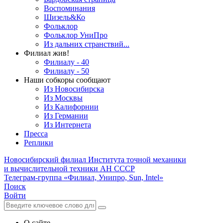
Воспоминания
Шизель&Ко
Фольклор
Фольклор УниПро
Из дальних странствий...
Филиал жив!
Филиалу - 40
Филиалу - 50
Наши собкоры сообщают
Из Новосибирска
Из Москвы
Из Калифорнии
Из Германии
Из Интернета
Пресса
Реплики
Новосибирский филиал
Института точной механики
и вычислительной техники АН СССР
Телеграм-группа «Филиал, Унипро, Sun, Intel»
Поиск
Войти
О сайте