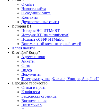
О сайте
Новости сайта
О создании сайта
Контакты
Дружественные сайты
История ВТ
История НФ ИТМиВТ
История ВТ (на английском)
Подкаст об НФ ИТМиВТ
Виртуальный компьютерный музей
Аллея памяти
Кто? Где? Когда?
Адреса и явки
Анкеты
Фото
Видео
Документы
Телеграм-группа „Филиал, Унипро, Sun, Intel“
Народное творчество
Стихи и проза
К юбилеям
Бардовская страница
Воспоминания
Шизель&Ко