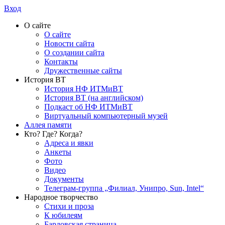
Вход
О сайте
О сайте
Новости сайта
О создании сайта
Контакты
Дружественные сайты
История ВТ
История НФ ИТМиВТ
История ВТ (на английском)
Подкаст об НФ ИТМиВТ
Виртуальный компьютерный музей
Аллея памяти
Кто? Где? Когда?
Адреса и явки
Анкеты
Фото
Видео
Документы
Телеграм-группа „Филиал, Унипро, Sun, Intel“
Народное творчество
Стихи и проза
К юбилеям
Бардовская страница