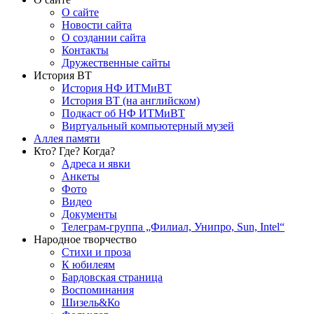
О сайте
Новости сайта
О создании сайта
Контакты
Дружественные сайты
История ВТ
История НФ ИТМиВТ
История ВТ (на английском)
Подкаст об НФ ИТМиВТ
Виртуальный компьютерный музей
Аллея памяти
Кто? Где? Когда?
Адреса и явки
Анкеты
Фото
Видео
Документы
Телеграм-группа „Филиал, Унипро, Sun, Intel“
Народное творчество
Стихи и проза
К юбилеям
Бардовская страница
Воспоминания
Шизель&Ко