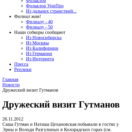
Фольклор
Фольклор УниПро
Из дальних странствий...
Филиал жив!
Филиалу - 40
Филиалу - 50
Наши собкоры сообщают
Из Новосибирска
Из Москвы
Из Калифорнии
Из Германии
Из Интернета
Пресса
Реплики
Главная
Новости
Дружеский визит Гутманов
Дружеский визит Гутманов
26.11.2012
Саша Гутман и Наташа Цехановская побывали в гостях у
Эрны и Володи Разгулиных в Колорадских горах (см.