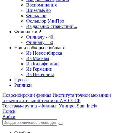
Воспоминания
Шизель&Ко
Фольклор
Фольклор УниПро
Из дальних странствий...
Филиал жив!
Филиалу - 40
Филиалу - 50
Наши собкоры сообщают
Из Новосибирска
Из Москвы
Из Калифорнии
Из Германии
Из Интернета
Пресса
Реплики
Новосибирский филиал
Института точной механики
и вычислительной техники АН СССР
Телеграм-группа «Филиал, Унипро, Sun, Intel»
Поиск
Войти
О сайте