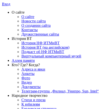
Вход
О сайте
О сайте
Новости сайта
О создании сайта
Контакты
Дружественные сайты
История ВТ
История НФ ИТМиВТ
История ВТ (на английском)
Подкаст об НФ ИТМиВТ
Виртуальный компьютерный музей
Аллея памяти
Кто? Где? Когда?
Адреса и явки
Анкеты
Фото
Видео
Документы
Телеграм-группа „Филиал, Унипро, Sun, Intel“
Народное творчество
Стихи и проза
К юбилеям
Бардовская страница