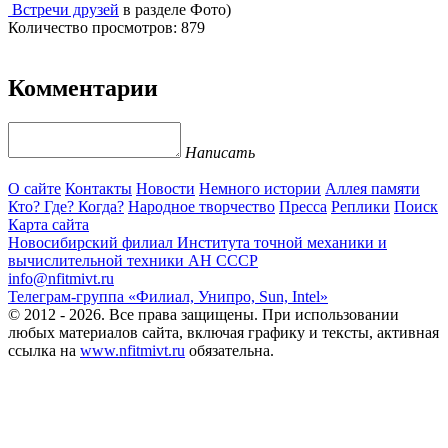
Встречи друзей
в разделе Фото)
Количество просмотров: 879
Комментарии
Написать
О сайте
Контакты
Новости
Немного истории
Аллея памяти
Кто? Где? Когда?
Народное творчество
Пресса
Реплики
Поиск
Карта сайта
Новосибирский филиал
Института точной механики и
вычислительной техники АН СССР
info@nfitmivt.ru
Телеграм-группа «Филиал, Унипро, Sun, Intel»
© 2012 - 2026. Все права защищены. При использовании
любых материалов сайта, включая графику и тексты, активная
ссылка на
www.nfitmivt.ru
обязательна.