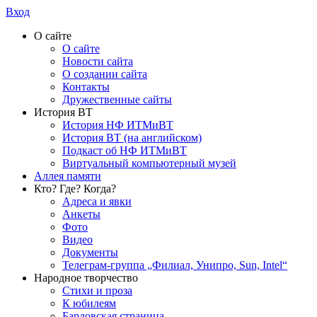
Вход
О сайте
О сайте
Новости сайта
О создании сайта
Контакты
Дружественные сайты
История ВТ
История НФ ИТМиВТ
История ВТ (на английском)
Подкаст об НФ ИТМиВТ
Виртуальный компьютерный музей
Аллея памяти
Кто? Где? Когда?
Адреса и явки
Анкеты
Фото
Видео
Документы
Телеграм-группа „Филиал, Унипро, Sun, Intel“
Народное творчество
Стихи и проза
К юбилеям
Бардовская страница