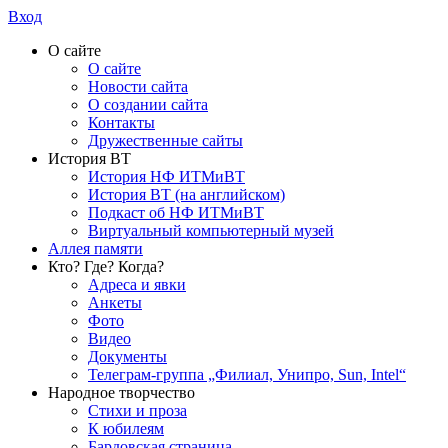
Вход
О сайте
О сайте
Новости сайта
О создании сайта
Контакты
Дружественные сайты
История ВТ
История НФ ИТМиВТ
История ВТ (на английском)
Подкаст об НФ ИТМиВТ
Виртуальный компьютерный музей
Аллея памяти
Кто? Где? Когда?
Адреса и явки
Анкеты
Фото
Видео
Документы
Телеграм-группа „Филиал, Унипро, Sun, Intel“
Народное творчество
Стихи и проза
К юбилеям
Бардовская страница