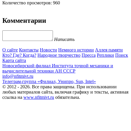
Количество просмотров: 960
Комментарии
Написать
О сайте
Контакты
Новости
Немного истории
Аллея памяти
Кто? Где? Когда?
Народное творчество
Пресса
Реплики
Поиск
Карта сайта
Новосибирский филиал
Института точной механики и
вычислительной техники АН СССР
info@nfitmivt.ru
Телеграм-группа «Филиал, Унипро, Sun, Intel»
© 2012 - 2026. Все права защищены. При использовании
любых материалов сайта, включая графику и тексты, активная
ссылка на
www.nfitmivt.ru
обязательна.