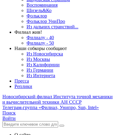
Воспоминания
Шизель&Ко
Фольклор
Фольклор УниПро
Из дальних странствий...
Филиал жив!
Филиалу - 40
Филиалу - 50
Наши собкоры сообщают
Из Новосибирска
Из Москвы
Из Калифорнии
Из Германии
Из Интернета
Пресса
Реплики
Новосибирский филиал
Института точной механики
и вычислительной техники АН СССР
Телеграм-группа «Филиал, Унипро, Sun, Intel»
Поиск
Войти
О сайте