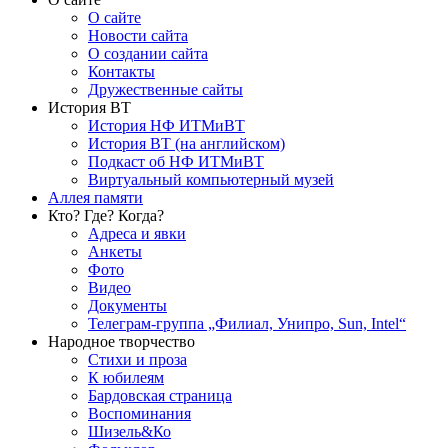
О сайте
Новости сайта
О создании сайта
Контакты
Дружественные сайты
История ВТ
История НФ ИТМиВТ
История ВТ (на английском)
Подкаст об НФ ИТМиВТ
Виртуальный компьютерный музей
Аллея памяти
Кто? Где? Когда?
Адреса и явки
Анкеты
Фото
Видео
Документы
Телеграм-группа „Филиал, Унипро, Sun, Intel“
Народное творчество
Стихи и проза
К юбилеям
Бардовская страница
Воспоминания
Шизель&Ко