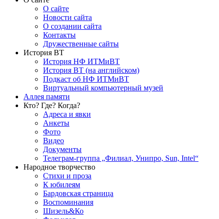
О сайте
Новости сайта
О создании сайта
Контакты
Дружественные сайты
История ВТ
История НФ ИТМиВТ
История ВТ (на английском)
Подкаст об НФ ИТМиВТ
Виртуальный компьютерный музей
Аллея памяти
Кто? Где? Когда?
Адреса и явки
Анкеты
Фото
Видео
Документы
Телеграм-группа „Филиал, Унипро, Sun, Intel“
Народное творчество
Стихи и проза
К юбилеям
Бардовская страница
Воспоминания
Шизель&Ко