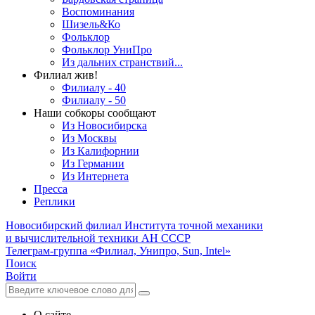
Воспоминания
Шизель&Ко
Фольклор
Фольклор УниПро
Из дальних странствий...
Филиал жив!
Филиалу - 40
Филиалу - 50
Наши собкоры сообщают
Из Новосибирска
Из Москвы
Из Калифорнии
Из Германии
Из Интернета
Пресса
Реплики
Новосибирский филиал
Института точной механики
и вычислительной техники АН СССР
Телеграм-группа «Филиал, Унипро, Sun, Intel»
Поиск
Войти
О сайте