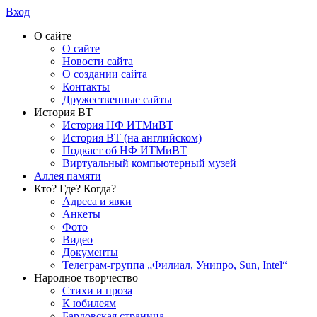
Вход
О сайте
О сайте
Новости сайта
О создании сайта
Контакты
Дружественные сайты
История ВТ
История НФ ИТМиВТ
История ВТ (на английском)
Подкаст об НФ ИТМиВТ
Виртуальный компьютерный музей
Аллея памяти
Кто? Где? Когда?
Адреса и явки
Анкеты
Фото
Видео
Документы
Телеграм-группа „Филиал, Унипро, Sun, Intel“
Народное творчество
Стихи и проза
К юбилеям
Бардовская страница