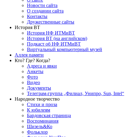
Новости сайта
О создании сайта
Контакты
Дружественные сайты
История ВТ
История НФ ИТМиВТ
История ВТ (на английском)
Подкаст об НФ ИТМиВТ
Виртуальный компьютерный музей
Аллея памяти
Кто? Где? Когда?
Адреса и явки
Анкеты
Фото
Видео
Документы
Телеграм-группа „Филиал, Унипро, Sun, Intel“
Народное творчество
Стихи и проза
К юбилеям
Бардовская страница
Воспоминания
Шизель&Ко
Фольклор