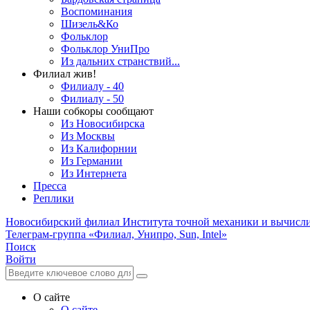
Воспоминания
Шизель&Ко
Фольклор
Фольклор УниПро
Из дальних странствий...
Филиал жив!
Филиалу - 40
Филиалу - 50
Наши собкоры сообщают
Из Новосибирска
Из Москвы
Из Калифорнии
Из Германии
Из Интернета
Пресса
Реплики
Новосибирский филиал
Института точной механики и вычисл
Телеграм-группа «Филиал, Унипро, Sun, Intel»
Поиск
Войти
О сайте
О сайте