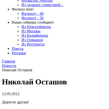
Фольклор УниПро
Из дальних странствий...
Филиал жив!
Филиалу - 40
Филиалу - 50
Наши собкоры сообщают
Из Новосибирска
Из Москвы
Из Калифорнии
Из Германии
Из Интернета
Пресса
Реплики
Главная
Новости
Николай Осташов
Николай Осташов
12.05.2012
Дорогие друзья!