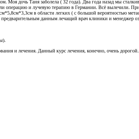
ом. Моя дочь Таня заболела ( 32 года). Два года назад мы стал
елали операцию и лучевую терапию в Германии. Всё вылечили. П
м*5,8см*3,3см в области легких ( с большой вероятностью метас
о предварительным данным лечащий врач клиники и менеджер о
ы).
вания и лечения. Данный курс лечения, конечно, очень дорогой.