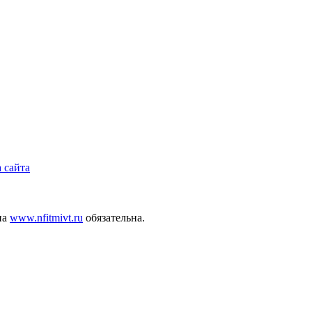
 сайта
на
www.nfitmivt.ru
обязательна.