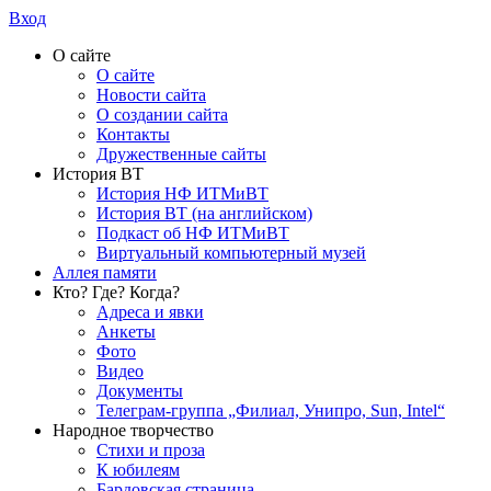
Вход
О сайте
О сайте
Новости сайта
О создании сайта
Контакты
Дружественные сайты
История ВТ
История НФ ИТМиВТ
История ВТ (на английском)
Подкаст об НФ ИТМиВТ
Виртуальный компьютерный музей
Аллея памяти
Кто? Где? Когда?
Адреса и явки
Анкеты
Фото
Видео
Документы
Телеграм-группа „Филиал, Унипро, Sun, Intel“
Народное творчество
Стихи и проза
К юбилеям
Бардовская страница