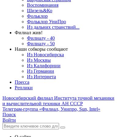
Воспоминания
Шизель&Ко
Фольклор
Фольклор УниПро
Из дальних странствий...
Филиал жив!
Филиалу - 40
Филиалу - 50
Наши собкоры сообщают
Из Новосибирска
Из Москвы
Из Калифорнии
Из Германии
Из Интернета
Пресса
Реплики
Новосибирский филиал
Института точной механики
и вычислительной техники АН СССР
Телеграм-группа «Филиал, Унипро, Sun, Intel»
Поиск
Войти
О сайте