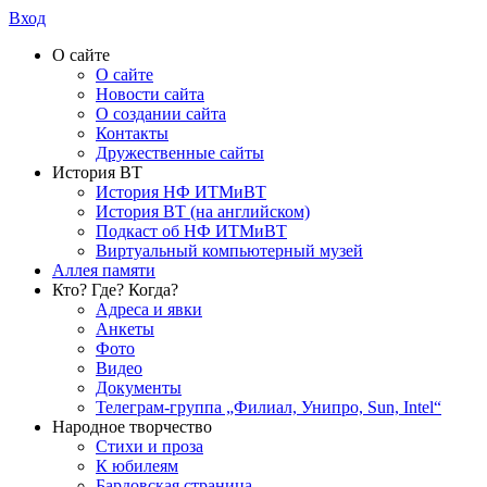
Вход
О сайте
О сайте
Новости сайта
О создании сайта
Контакты
Дружественные сайты
История ВТ
История НФ ИТМиВТ
История ВТ (на английском)
Подкаст об НФ ИТМиВТ
Виртуальный компьютерный музей
Аллея памяти
Кто? Где? Когда?
Адреса и явки
Анкеты
Фото
Видео
Документы
Телеграм-группа „Филиал, Унипро, Sun, Intel“
Народное творчество
Стихи и проза
К юбилеям
Бардовская страница