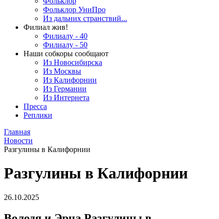
Фольклор
Фольклор УниПро
Из дальних странствий...
Филиал жив!
Филиалу - 40
Филиалу - 50
Наши собкоры сообщают
Из Новосибирска
Из Москвы
Из Калифорнии
Из Германии
Из Интернета
Пресса
Реплики
Главная
Новости
Разгулины в Калифорнии
Разгулины в Калифорнии
26.10.2025
Володя и Эрна Разгулины в