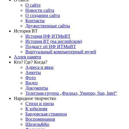
О сайте
Новости сайта
О создании сайта
Контакты
Дружественные сайты
История ВТ
История НФ ИТМиВТ
История ВТ (на английском)
Подкаст об НФ ИТМиВТ
Виртуальный компьютерный музей
Аллея памяти
Кто? Где? Когда?
Адреса и явки
Анкеты
Фото
Видео
Документы
Телеграм-группа „Филиал, Унипро, Sun, Intel“
Народное творчество
Стихи и проза
К юбилеям
Бардовская страница
Воспоминания
Шизель&Ко