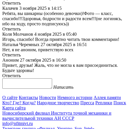
Ответить
Калачев
3 ноября 2025 в 14:15
Ребята, вы шикарны (особенно девочки)!Фото — класс,
спасибо!!!Здоровья, бодрости и радости всем!!!(не логинясь,
ибо на ходу, просто подписуюсь))
Ответить
Коля Молчанов
4 ноября 2025 в 05:40
Игорь, спасибо! Всегда приятно читать твои комментарии!
Наталья Черемных
27 октября 2025 в 16:51
Нет, я не аноним, приветствую всех
Ответить
Аноним
27 октября 2025 в 16:50
Привет, друзья! Жаль, что не могла к вам присоединиться.
Будьте здоровы!
Ответить
Написать
О сайте
Контакты
Новости
Немного истории
Аллея памяти
Кто? Где? Когда?
Народное творчество
Пресса
Реплики
Поиск
Карта сайта
Новосибирский филиал
Института точной механики и
вычислительной техники АН СССР
info@nfitmivt.ru
Телеграм-группа «Филиал, Унипро, Sun, Intel»