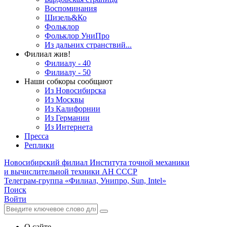
Воспоминания
Шизель&Ко
Фольклор
Фольклор УниПро
Из дальних странствий...
Филиал жив!
Филиалу - 40
Филиалу - 50
Наши собкоры сообщают
Из Новосибирска
Из Москвы
Из Калифорнии
Из Германии
Из Интернета
Пресса
Реплики
Новосибирский филиал
Института точной механики
и вычислительной техники АН СССР
Телеграм-группа «Филиал, Унипро, Sun, Intel»
Поиск
Войти
О сайте