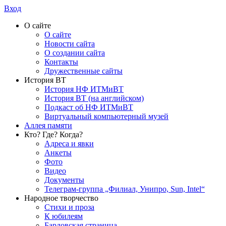
Вход
О сайте
О сайте
Новости сайта
О создании сайта
Контакты
Дружественные сайты
История ВТ
История НФ ИТМиВТ
История ВТ (на английском)
Подкаст об НФ ИТМиВТ
Виртуальный компьютерный музей
Аллея памяти
Кто? Где? Когда?
Адреса и явки
Анкеты
Фото
Видео
Документы
Телеграм-группа „Филиал, Унипро, Sun, Intel“
Народное творчество
Стихи и проза
К юбилеям
Бардовская страница