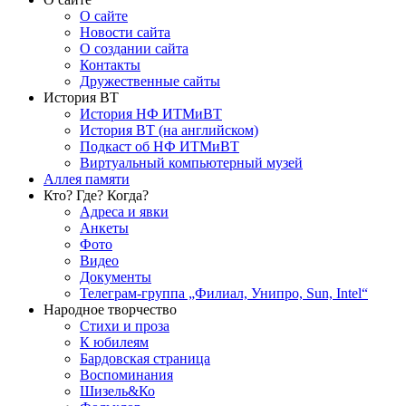
О сайте
Новости сайта
О создании сайта
Контакты
Дружественные сайты
История ВТ
История НФ ИТМиВТ
История ВТ (на английском)
Подкаст об НФ ИТМиВТ
Виртуальный компьютерный музей
Аллея памяти
Кто? Где? Когда?
Адреса и явки
Анкеты
Фото
Видео
Документы
Телеграм-группа „Филиал, Унипро, Sun, Intel“
Народное творчество
Стихи и проза
К юбилеям
Бардовская страница
Воспоминания
Шизель&Ко