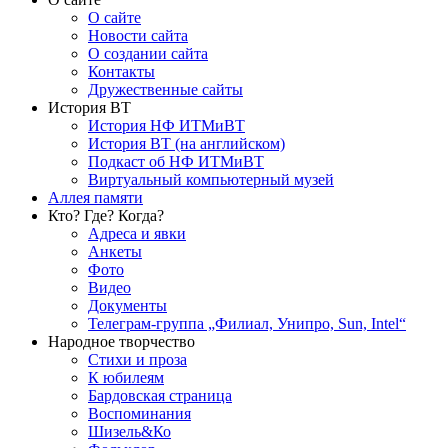
О сайте
Новости сайта
О создании сайта
Контакты
Дружественные сайты
История ВТ
История НФ ИТМиВТ
История ВТ (на английском)
Подкаст об НФ ИТМиВТ
Виртуальный компьютерный музей
Аллея памяти
Кто? Где? Когда?
Адреса и явки
Анкеты
Фото
Видео
Документы
Телеграм-группа „Филиал, Унипро, Sun, Intel“
Народное творчество
Стихи и проза
К юбилеям
Бардовская страница
Воспоминания
Шизель&Ко