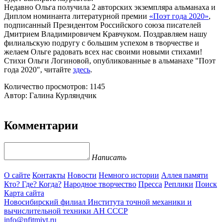
Недавно Ольга получила 2 авторских экземпляра альманаха и
Диплом номинанта литературной премии
«Поэт года 2020»
,
подписанный Президентом Российского союза писателей
Дмитрием Владимировичем Кравчуком. Поздравляем нашу
филиальскую подругу с большим успехом в творчестве и
желаем Ольге радовать всех нас своими новыми стихами!
Стихи Ольги Логиновой, опубликованные в альманахе "Поэт
года 2020", читайте
здесь
.
Количество просмотров: 1145
Автор: Галина Курляндчик
Комментарии
Написать
О сайте
Контакты
Новости
Немного истории
Аллея памяти
Кто? Где? Когда?
Народное творчество
Пресса
Реплики
Поиск
Карта сайта
Новосибирский филиал
Института точной механики и
вычислительной техники АН СССР
info@nfitmivt.ru