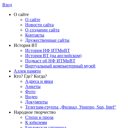
Вход
О сайте
О сайте
Новости сайта
О создании сайта
Контакты
Дружественные сайты
История ВТ
История НФ ИТМиВТ
История ВТ (на английском)
Подкаст об НФ ИТМиВТ
Виртуальный компьютерный музей
Аллея памяти
Кто? Где? Когда?
Адреса и явки
Анкеты
Фото
Видео
Документы
Телеграм-группа „Филиал, Унипро, Sun, Intel“
Народное творчество
Стихи и проза
К юбилеям
Бардовская страница