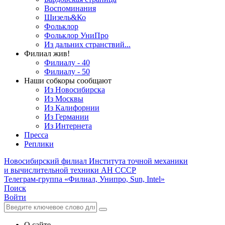
Воспоминания
Шизель&Ко
Фольклор
Фольклор УниПро
Из дальних странствий...
Филиал жив!
Филиалу - 40
Филиалу - 50
Наши собкоры сообщают
Из Новосибирска
Из Москвы
Из Калифорнии
Из Германии
Из Интернета
Пресса
Реплики
Новосибирский филиал
Института точной механики
и вычислительной техники АН СССР
Телеграм-группа «Филиал, Унипро, Sun, Intel»
Поиск
Войти
О сайте