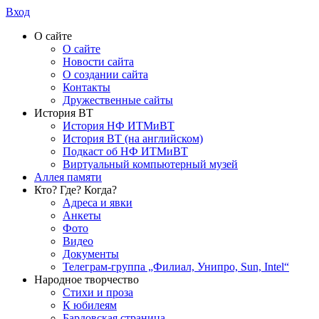
Вход
О сайте
О сайте
Новости сайта
О создании сайта
Контакты
Дружественные сайты
История ВТ
История НФ ИТМиВТ
История ВТ (на английском)
Подкаст об НФ ИТМиВТ
Виртуальный компьютерный музей
Аллея памяти
Кто? Где? Когда?
Адреса и явки
Анкеты
Фото
Видео
Документы
Телеграм-группа „Филиал, Унипро, Sun, Intel“
Народное творчество
Стихи и проза
К юбилеям
Бардовская страница