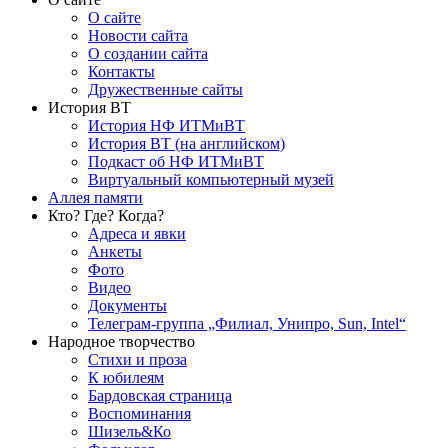
О сайте
Новости сайта
О создании сайта
Контакты
Дружественные сайты
История ВТ
История НФ ИТМиВТ
История ВТ (на английском)
Подкаст об НФ ИТМиВТ
Виртуальный компьютерный музей
Аллея памяти
Кто? Где? Когда?
Адреса и явки
Анкеты
Фото
Видео
Документы
Телеграм-группа „Филиал, Унипро, Sun, Intel“
Народное творчество
Стихи и проза
К юбилеям
Бардовская страница
Воспоминания
Шизель&Ко