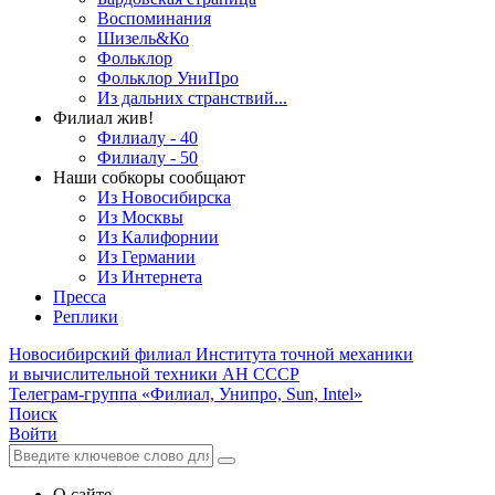
Воспоминания
Шизель&Ко
Фольклор
Фольклор УниПро
Из дальних странствий...
Филиал жив!
Филиалу - 40
Филиалу - 50
Наши собкоры сообщают
Из Новосибирска
Из Москвы
Из Калифорнии
Из Германии
Из Интернета
Пресса
Реплики
Новосибирский филиал
Института точной механики
и вычислительной техники АН СССР
Телеграм-группа «Филиал, Унипро, Sun, Intel»
Поиск
Войти
О сайте