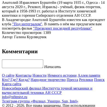
Анатолий Израилевич Бурштейн (19 марта 1935 г., Одесса - 14
августа 2020 г., Реховот, Израиль) - учёный, физик-теоретик,
который в 1958-1993 гг. работал в Институте химической
кинетики и горения Сибирского отделения АН СССР.
В Академгородке Анатолий Бурштейн известен как президент
клуба
"Под интегралом"
. В память о нём мы предлагаем вам
посмотреть фильм
"Президент последней республики"
Количество просмотров: 1389
Автор: Галина Курляндчик
Комментарии
Написать
О сайте
Контакты
Новости
Немного истории
Аллея памяти
Кто? Где? Когда?
Народное творчество
Пресса
Реплики
Поиск
Карта сайта
Новосибирский филиал
Института точной механики и
вычислительной техники АН СССР
info@nfitmivt.ru
Телеграм-группа «Филиал, Унипро, Sun, Intel»
© 2012 - 2026. Все права защищены. При использовании