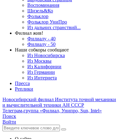
Воспоминания
Шизель&Ко
Фольклор
Фольклор УниПро
Из дальних странствий...
Филиал жив!
Филиалу - 40
Филиалу - 50
Наши собкоры сообщают
Из Новосибирска
Из Москвы
Из Калифорнии
Из Германии
Из Интернета
Пресса
Реплики
Новосибирский филиал
Института точной механики
и вычислительной техники АН СССР
Телеграм-группа «Филиал, Унипро, Sun, Intel»
Поиск
Войти
О сайте