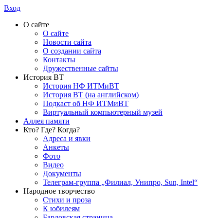
Вход
О сайте
О сайте
Новости сайта
О создании сайта
Контакты
Дружественные сайты
История ВТ
История НФ ИТМиВТ
История ВТ (на английском)
Подкаст об НФ ИТМиВТ
Виртуальный компьютерный музей
Аллея памяти
Кто? Где? Когда?
Адреса и явки
Анкеты
Фото
Видео
Документы
Телеграм-группа „Филиал, Унипро, Sun, Intel“
Народное творчество
Стихи и проза
К юбилеям
Бардовская страница