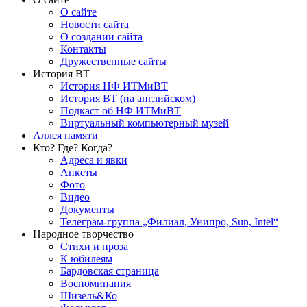
О сайте
Новости сайта
О создании сайта
Контакты
Дружественные сайты
История ВТ
История НФ ИТМиВТ
История ВТ (на английском)
Подкаст об НФ ИТМиВТ
Виртуальный компьютерный музей
Аллея памяти
Кто? Где? Когда?
Адреса и явки
Анкеты
Фото
Видео
Документы
Телеграм-группа „Филиал, Унипро, Sun, Intel“
Народное творчество
Стихи и проза
К юбилеям
Бардовская страница
Воспоминания
Шизель&Ко