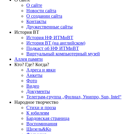
О сайте
Новости сайта
О создании сайта
Контакты
Дружественные сайты
История ВТ
История НФ ИТМиВТ
История ВТ (на английском)
Подкаст об НФ ИТМиВТ
Виртуальный компьютерный музей
Аллея памяти
Кто? Где? Когда?
Адреса и явки
Анкеты
Фото
Видео
Документы
Телеграм-группа „Филиал, Унипро, Sun, Intel“
Народное творчество
Стихи и проза
К юбилеям
Бардовская страница
Воспоминания
Шизель&Ко