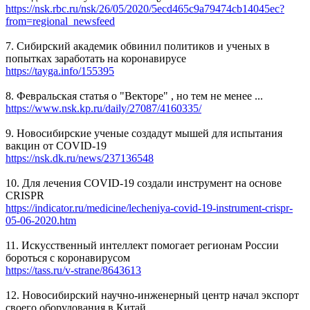
https://nsk.rbc.ru/nsk/26/05/2020/5ecd465c9a79474cb14045ec?
from=regional_newsfeed
7. Сибирский академик обвинил политиков и ученых в
попытках заработать на коронавирусе
https://tayga.info/155395
8. Февральская статья о "Векторе" , но тем не менее ...
https://www.nsk.kp.ru/daily/27087/4160335/
9. Новосибирские ученые создадут мышей для испытания
вакцин от COVID-19
https://nsk.dk.ru/news/237136548
10. Для лечения COVID-19 создали инструмент на основе
CRISPR
https://indicator.ru/medicine/lecheniya-covid-19-instrument-crispr-
05-06-2020.htm
11. Искусственный интеллект помогает регионам России
бороться с коронавирусом
https://tass.ru/v-strane/8643613
12. Новосибирский научно-инженерный центр начал экспорт
своего оборудования в Китай