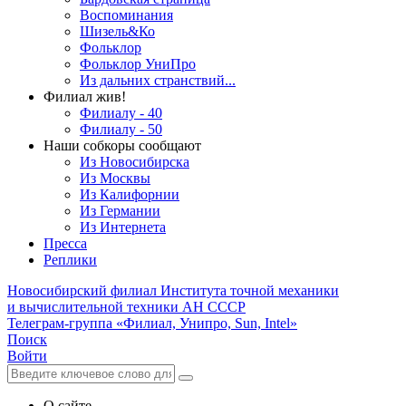
Воспоминания
Шизель&Ко
Фольклор
Фольклор УниПро
Из дальних странствий...
Филиал жив!
Филиалу - 40
Филиалу - 50
Наши собкоры сообщают
Из Новосибирска
Из Москвы
Из Калифорнии
Из Германии
Из Интернета
Пресса
Реплики
Новосибирский филиал
Института точной механики
и вычислительной техники АН СССР
Телеграм-группа «Филиал, Унипро, Sun, Intel»
Поиск
Войти
О сайте