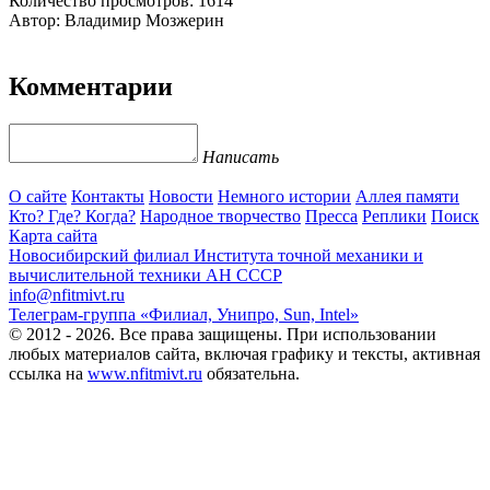
Количество просмотров: 1614
Автор: Владимир Мозжерин
Комментарии
Написать
О сайте
Контакты
Новости
Немного истории
Аллея памяти
Кто? Где? Когда?
Народное творчество
Пресса
Реплики
Поиск
Карта сайта
Новосибирский филиал
Института точной механики и
вычислительной техники АН СССР
info@nfitmivt.ru
Телеграм-группа «Филиал, Унипро, Sun, Intel»
© 2012 - 2026. Все права защищены. При использовании
любых материалов сайта, включая графику и тексты, активная
ссылка на
www.nfitmivt.ru
обязательна.