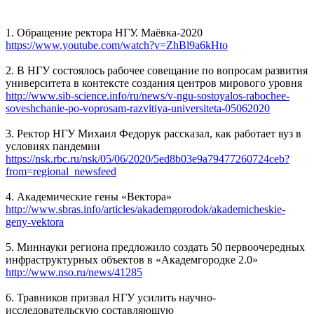
1. Обращение ректора НГУ. Маёвка-2020
https://www.youtube.com/watch?v=ZhBl9a6kHto
2. В НГУ состоялось рабочее совещание по вопросам развития
университета в контексте создания центров мирового уровня
http://www.sib-science.info/ru/news/v-ngu-sostoyalos-rabochee-
soveshchanie-po-voprosam-razvitiya-universiteta-05062020
3. Ректор НГУ Михаил Федорук рассказал, как работает вуз в
условиях пандемии
https://nsk.rbc.ru/nsk/05/06/2020/5ed8b03e9a79477260724ceb?
from=regional_newsfeed
4. Академические гены «Вектора»
http://www.sbras.info/articles/akademgorodok/akademicheskie-
geny-vektora
5. Миннауки региона предложило создать 50 первоочередных
инфраструктурных объектов в «Академгородке 2.0»
http://www.nso.ru/news/41285
6. Травников призвал НГУ усилить научно-
исследовательскую составляющую