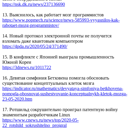
https://nsk.dk.ru/news/237136690
13. Выяснилось, как работает мозг программистов
https://www.popmech.ru/science/news-585993-vyyasnilos-kak-
rabotaet-mozg-programmistov/
14. Новый протокол электронной почты не получится
взломать даже квантовым компьютером
https://4pda.ru/2020/05/24/371490/
15. В конфликте с Японией выиграла промышленность
Южной Кореи
https://3dnews.ru/1011722
16. Девятая симфония Бетховена помогла обосновать
существование концептуальных клеток мозга
https://indicator.ru/mathematics/devyataya-simfoniya-betkhovena-
pomogla-obosnovat-sushestvovanie-konceptualnykh-kletok-mozga-
23-05-2020.htm
17. Ротшильд сокрушительно проиграл патентную войну
знаменитым разработчикам Linux
https://www.cnews.ru/news/top/2020-05-
22_rotshild_sokrushitelno_proigral