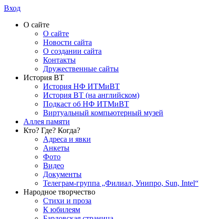
Вход
О сайте
О сайте
Новости сайта
О создании сайта
Контакты
Дружественные сайты
История ВТ
История НФ ИТМиВТ
История ВТ (на английском)
Подкаст об НФ ИТМиВТ
Виртуальный компьютерный музей
Аллея памяти
Кто? Где? Когда?
Адреса и явки
Анкеты
Фото
Видео
Документы
Телеграм-группа „Филиал, Унипро, Sun, Intel“
Народное творчество
Стихи и проза
К юбилеям
Бардовская страница