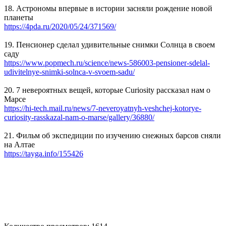
18. Астрономы впервые в истории засняли рождение новой
планеты
https://4pda.ru/2020/05/24/371569/
19. Пенсионер сделал удивительные снимки Солнца в своем
саду
https://www.popmech.ru/science/news-586003-pensioner-sdelal-
udivitelnye-snimki-solnca-v-svoem-sadu/
20. 7 невероятных вещей, которые Curiosity рассказал нам о
Марсе
https://hi-tech.mail.ru/news/7-neveroyatnyh-veshchej-kotorye-
curiosity-rasskazal-nam-o-marse/gallery/36880/
21. Фильм об экспедиции по изучению снежных барсов сняли
на Алтае
https://tayga.info/155426