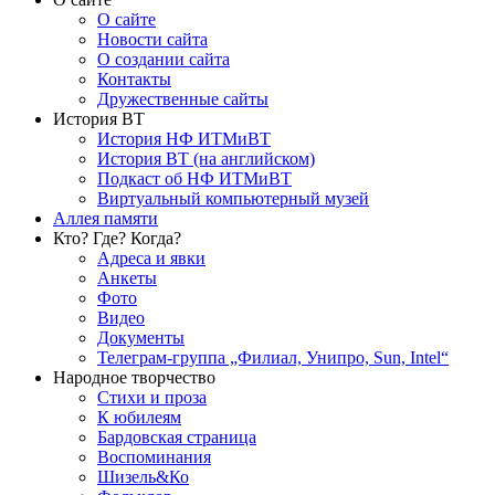
О сайте
Новости сайта
О создании сайта
Контакты
Дружественные сайты
История ВТ
История НФ ИТМиВТ
История ВТ (на английском)
Подкаст об НФ ИТМиВТ
Виртуальный компьютерный музей
Аллея памяти
Кто? Где? Когда?
Адреса и явки
Анкеты
Фото
Видео
Документы
Телеграм-группа „Филиал, Унипро, Sun, Intel“
Народное творчество
Стихи и проза
К юбилеям
Бардовская страница
Воспоминания
Шизель&Ко