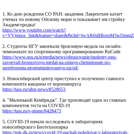
1. Ко дню рождения СО РАН: академик Лаврентьев катает
ученых по новому Обскому морю и показывает им стройку
Академгородка!
https://www.youtube.com/watch?
v=VVjmtxg_3pk&feature=share&fbclid=IwAR0sBBornM3wDm
2. Студенты НГУ завоевали бронзовую медаль на онлайн-
чемпионате по спортивному программированию RuCode
https://www.nsu.ru/n/media/news/obrazovanie/studenty-ngu-
zavoevali-bronzovuyu-medal-na-onlayn-chempionate-po-
sportivnomu-programmirovaniyu-rucod/
3. Новосибирский центр приступил к получению главного
компонента вакцины от коронавируса
https://tass.ru/sibir-news/8528653
4. "Маленький Кембридж". Где производят один из главных
компонентов теста на COVID-19
https://tass.ru/v-strane/8428473
5. COVID-19 начали исследовать в лабораториях
новосибирского Биотехнопарка
https://nsk.dk.ru/news/covid-19-nachali-issledovat-v-laboratoriyah-