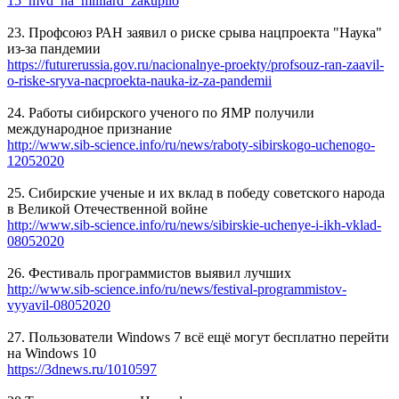
15_mvd_na_milliard_zakupilo
23. Профсоюз РАН заявил о риске срыва нацпроекта "Наука"
из-за пандемии
https://futurerussia.gov.ru/nacionalnye-proekty/profsouz-ran-zaavil-
o-riske-sryva-nacproekta-nauka-iz-za-pandemii
24. Работы сибирского ученого по ЯМР получили
международное признание
http://www.sib-science.info/ru/news/raboty-sibirskogo-uchenogo-
12052020
25. Сибирские ученые и их вклад в победу советского народа
в Великой Отечественной войне
http://www.sib-science.info/ru/news/sibirskie-uchenye-i-ikh-vklad-
08052020
26. Фестиваль программистов выявил лучших
http://www.sib-science.info/ru/news/festival-programmistov-
vyyavil-08052020
27. Пользователи Windows 7 всё ещё могут бесплатно перейти
на Windows 10
https://3dnews.ru/1010597