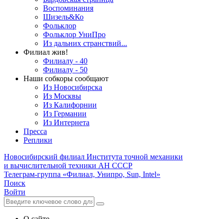
Воспоминания
Шизель&Ко
Фольклор
Фольклор УниПро
Из дальних странствий...
Филиал жив!
Филиалу - 40
Филиалу - 50
Наши собкоры сообщают
Из Новосибирска
Из Москвы
Из Калифорнии
Из Германии
Из Интернета
Пресса
Реплики
Новосибирский филиал
Института точной механики
и вычислительной техники АН СССР
Телеграм-группа «Филиал, Унипро, Sun, Intel»
Поиск
Войти
О сайте