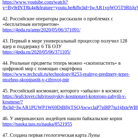
https://www.youtube.com/watch?
v=By9rINT8k4g&feature=youtu.be&fbclid=IwAR1vpWQ5T9Rb
42. Российские операторы рассказали о проблемах с
«бесплатным интернетом»
https://4pda.ru/amp/2020/05/06/371091/
43. Первый в мире универсальный процессор получил 128
ядер и поддержку 6 ТБ ОЗУ
https://4pda.ru/2020/05/06/371105/
44. Реальные предметы теперь можно «скопипастить» в
цифровой мир с помощью смартфона
https://www.techcult.ru/technology/8253-realnye-predmety-teper-
mozhno-skopipastit-v-cifrovoj-mir
45. Российский космонавт, которого «забыли» в космосе
https://leafclover.club/rossiyskiy-kosmonavt-kotorogo-zabyili-v-
kosmose/?
fbclid=IwAR1PUWP1W69DtB8jrTSQAwwclaP7pI8P7tu1jdxteWI8
46. У американских индейцев нашли байкальские корни
https://nauka.tass.ru/nauka/8521955
47. Создана первая геологическая карта Луны