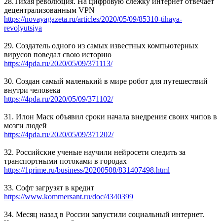
28.Тихая революция. На цифровую слежку интернет отвечает
децентрализованным VPN
https://novayagazeta.ru/articles/2020/05/09/85310-tihaya-
revolyutsiya
29. Создатель одного из самых известных компьютерных
вирусов поведал свою историю
https://4pda.ru/2020/05/09/371113/
30. Создан самый маленький в мире робот для путешествий
внутри человека
https://4pda.ru/2020/05/09/371102/
31. Илон Маск объявил сроки начала внедрения своих чипов в
мозги людей
https://4pda.ru/2020/05/09/371202/
32. Российские ученые научили нейросети следить за
транспортными потоками в городах
https://1prime.ru/business/20200508/831407498.html
33. Софт загрузят в кредит
https://www.kommersant.ru/doc/4340399
34. Месяц назад в России запустили социальный интернет.