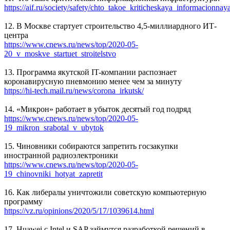
https://aif.ru/society/safety/chto_takoe_kriticheskaya_informacionnaya
12. В Москве стартует строительство 4,5-миллиардного ИТ-
центра
https://www.cnews.ru/news/top/2020-05-
20_v_moskve_startuet_stroitelstvo
13. Программа якутской IT-компании распознает
коронавирусную пневмонию менее чем за минуту
https://hi-tech.mail.ru/news/corona_irkutsk/
14. «Микрон» работает в убыток десятый год подряд
https://www.cnews.ru/news/top/2020-05-
19_mikron_srabotal_v_ubytok
15. Чиновники собираются запретить госзакупки
иностранной радиоэлектроники
https://www.cnews.ru/news/top/2020-05-
19_chinovniki_hotyat_zapretit
16. Как либералы уничтожили советскую компьютерную
программу
https://vz.ru/opinions/2020/5/17/1039614.html
17. Huawei с Intel и SAP займутся разработкой решений в