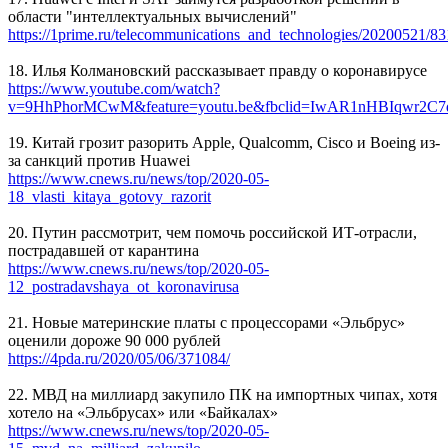
области "интеллектуальных вычислений"
https://1prime.ru/telecommunications_and_technologies/20200521/8
18. Илья Колмановский рассказывает правду о коронавирусе
https://www.youtube.com/watch?
v=9HhPhorMCwM&feature=youtu.be&fbclid=IwAR1nHBIqwr
19. Китай грозит разорить Apple, Qualcomm, Cisco и Boeing из-
за санкций против Huawei
https://www.cnews.ru/news/top/2020-05-
18_vlasti_kitaya_gotovy_razorit
20. Путин рассмотрит, чем помочь российской ИТ-отрасли,
пострадавшей от карантина
https://www.cnews.ru/news/top/2020-05-
12_postradavshaya_ot_koronavirusa
21. Новые материнские платы с процессорами «Эльбрус»
оценили дороже 90 000 рублей
https://4pda.ru/2020/05/06/371084/
22. МВД на миллиард закупило ПК на импортных чипах, хотя
хотело на «Эльбрусах» или «Байкалах»
https://www.cnews.ru/news/top/2020-05-