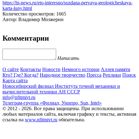
https://hi-news.ru/eto-interesno/sozdana-pervaya-geologicheskaya-
karta-luny.html
Количество просмотров: 1665
Автор: Владимир Мозжерин
Комментарии
Написать
О сайте
Контакты
Новости
Немного истории
Аллея памяти
Кто? Где? Когда?
Народное творчество
Пресса
Реплики
Поиск
Карта сайта
Новосибирский филиал
Института точной механики и
вычислительной техники АН СССР
info@nfitmivt.ru
Телеграм-группа «Филиал, Унипро, Sun, Intel»
© 2012 - 2026. Все права защищены. При использовании
любых материалов сайта, включая графику и тексты, активная
ссылка на
www.nfitmivt.ru
обязательна.