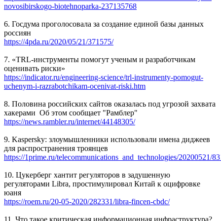
novosibirskogo-biotehnoparka-237135768
6. Госдума проголосовала за создание единой базы данных
россиян
https://4pda.ru/2020/05/21/371575/
7. «TRL-инструменты помогут ученым и разработчикам
оценивать риски»
https://indicator.ru/engineering-science/trl-instrumenty-pomogut-
uchenym-i-razrabotchikam-ocenivat-riski.htm
8. Половина российских сайтов оказалась под угрозой захвата
хакерами Об этом сообщает "Рамблер"
https://news.rambler.ru/internet/44148305/
9. Kaspersky: злоумышленники использовали имена диджеев
для распространения троянцев
https://1prime.ru/telecommunications_and_technologies/20200521/8
10. Цукерберг хантит регуляторов в задушенную
регуляторами Libra, простимулировал Китай к оцифровке
юаня
https://roem.ru/20-05-2020/282331/libra-fincen-cbdc/
11. Что такое критическая информационная инфраструктура?