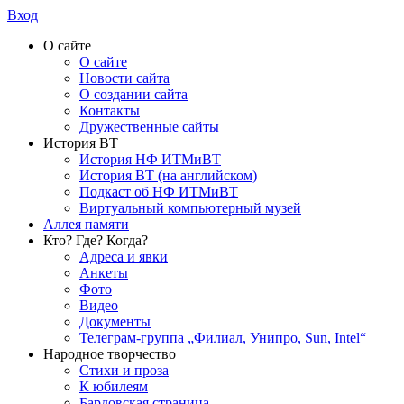
Вход
О сайте
О сайте
Новости сайта
О создании сайта
Контакты
Дружественные сайты
История ВТ
История НФ ИТМиВТ
История ВТ (на английском)
Подкаст об НФ ИТМиВТ
Виртуальный компьютерный музей
Аллея памяти
Кто? Где? Когда?
Адреса и явки
Анкеты
Фото
Видео
Документы
Телеграм-группа „Филиал, Унипро, Sun, Intel“
Народное творчество
Стихи и проза
К юбилеям
Бардовская страница