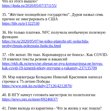
Что из этого вышло?
https://4pda.ru/2020/05/07/371155/
35. "Жёсткое полицейское государство". Дуров назвал семь
причин не эмигрировать в США
https://life.ru/p/1322530
36. Не только платежи. NFC получила необычную полезную
функцию
https://rg.ru/2020/05/07/ne-tolko-platezhi-nfc-poluchila-
neobychnuiu-poleznuiu-funkciiu.html
37. «Не женат. Не пью. Коронавируса не боюсь». Как COVID-
19 изменил тексты резюме и вакансий
https://ekb.dk.ru/news/ne-zhenat-ne-pyu-koronavirusa-ne-boyus-
kak-covid-19-izmenil-teksty-rezyume-i-vakansiy-237135709
39. Мэр наукограда Кольцово Николай Красников написал
строчки к 75-летию Победы
https://www.nsk.kp.ru/daily/27126/4212870/
40. В НГУ начнут готовить магистров по политологии
https://news.ngs.ru/more/69246637/
41. Гимн выхода из карантина - Что за жизнь у нас пошла?