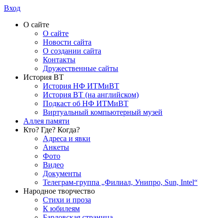
Вход
О сайте
О сайте
Новости сайта
О создании сайта
Контакты
Дружественные сайты
История ВТ
История НФ ИТМиВТ
История ВТ (на английском)
Подкаст об НФ ИТМиВТ
Виртуальный компьютерный музей
Аллея памяти
Кто? Где? Когда?
Адреса и явки
Анкеты
Фото
Видео
Документы
Телеграм-группа „Филиал, Унипро, Sun, Intel“
Народное творчество
Стихи и проза
К юбилеям
Бардовская страница