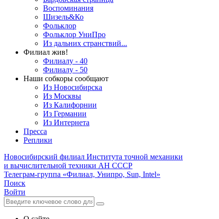
Воспоминания
Шизель&Ко
Фольклор
Фольклор УниПро
Из дальних странствий...
Филиал жив!
Филиалу - 40
Филиалу - 50
Наши собкоры сообщают
Из Новосибирска
Из Москвы
Из Калифорнии
Из Германии
Из Интернета
Пресса
Реплики
Новосибирский филиал
Института точной механики
и вычислительной техники АН СССР
Телеграм-группа «Филиал, Унипро, Sun, Intel»
Поиск
Войти
О сайте