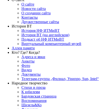
О сайте
Новости сайта
О создании сайта
Контакты
Дружественные сайты
История ВТ
История НФ ИТМиВТ
История ВТ (на английском)
Подкаст об НФ ИТМиВТ
Виртуальный компьютерный музей
Аллея памяти
Кто? Где? Когда?
Адреса и явки
Анкеты
Фото
Видео
Документы
Телеграм-группа „Филиал, Унипро, Sun, Intel“
Народное творчество
Стихи и проза
К юбилеям
Бардовская страница
Воспоминания
Шизель&Ко