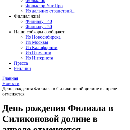
Фольклор
Фольклор УниПро
Из дальних странствий...
Филиал жив!
Филиалу - 40
Филиалу - 50
Наши собкоры сообщают
Из Новосибирска
Из Москвы
Из Калифорнии
Из Германии
Из Интернета
Пресса
Реплики
Главная
Новости
День рождения Филиала в Силиконовой долине в апреле
отменяется
День рождения Филиала в
Силиконовой долине в
апреле отменяется