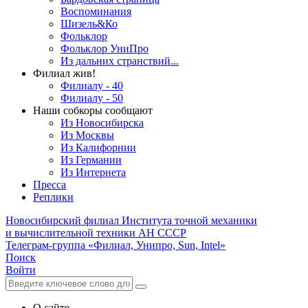
Воспоминания
Шизель&Ко
Фольклор
Фольклор УниПро
Из дальних странствий...
Филиал жив!
Филиалу - 40
Филиалу - 50
Наши собкоры сообщают
Из Новосибирска
Из Москвы
Из Калифорнии
Из Германии
Из Интернета
Пресса
Реплики
Новосибирский филиал
Института точной механики
и вычислительной техники АН СССР
Телеграм-группа «Филиал, Унипро, Sun, Intel»
Поиск
Войти
О сайте