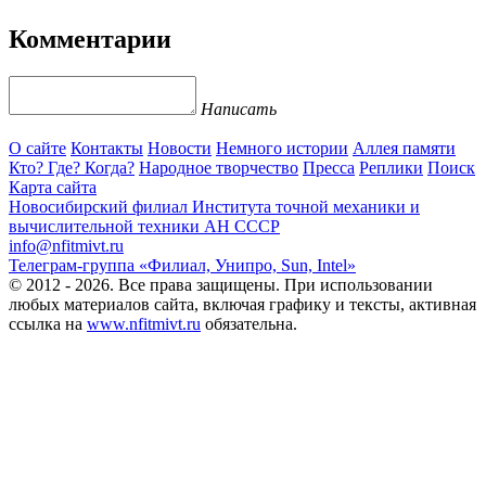
Комментарии
Написать
О сайте
Контакты
Новости
Немного истории
Аллея памяти
Кто? Где? Когда?
Народное творчество
Пресса
Реплики
Поиск
Карта сайта
Новосибирский филиал
Института точной механики и
вычислительной техники АН СССР
info@nfitmivt.ru
Телеграм-группа «Филиал, Унипро, Sun, Intel»
© 2012 - 2026. Все права защищены. При использовании
любых материалов сайта, включая графику и тексты, активная
ссылка на
www.nfitmivt.ru
обязательна.