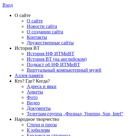
Вход
О сайте
О сайте
Новости сайта
О создании сайта
Контакты
Дружественные сайты
История ВТ
История НФ ИТМиВТ
История ВТ (на английском)
Подкаст об НФ ИТМиВТ
Виртуальный компьютерный музей
Аллея памяти
Кто? Где? Когда?
Адреса и явки
Анкеты
Фото
Видео
Документы
Телеграм-группа „Филиал, Унипро, Sun, Intel“
Народное творчество
Стихи и проза
К юбилеям
Бардовская страница