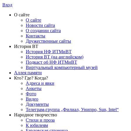
Вход
О сайте
О сайте
Новости сайта
О создании сайта
Контакты
Дружественные сайты
История ВТ
История НФ ИТМиВТ
История ВТ (на английском)
Подкаст об НФ ИТМиВТ
Виртуальный компьютерный музей
Аллея памяти
Кто? Где? Когда?
Адреса и явки
Анкеты
Фото
Видео
Документы
Телеграм-группа „Филиал, Унипро, Sun, Intel“
Народное творчество
Стихи и проза
К юбилеям
Бардовская страница