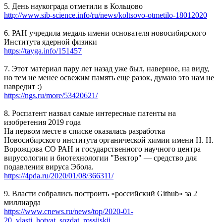
5. День наукограда отметили в Кольцово
http://www.sib-science.info/ru/news/koltsovo-otmetilo-18012020
6. РАН учредила медаль имени основателя новосибирского
Института ядерной физики
https://tayga.info/151457
7. Этот материал пару лет назад уже был, наверное, на виду,
но тем не менее освежим память еще разок, думаю это нам не
навредит :)
https://ngs.ru/more/53420621/
8. Роспатент назвал самые интересные патенты на
изобретения 2019 года
На первом месте в списке оказалась разработка
Новосибирского института органической химии имени Н. Н.
Ворожцова СО РАН и государственного научного центра
вирусологии и биотехнологии "Вектор" — средство для
подавления вируса Эбола.
https://4pda.ru/2020/01/08/366311/
9. Власти собрались построить «российский Github» за 2
миллиарда
https://www.cnews.ru/news/top/2020-01-
20_vlasti_hotyat_sozdat_rossijskij