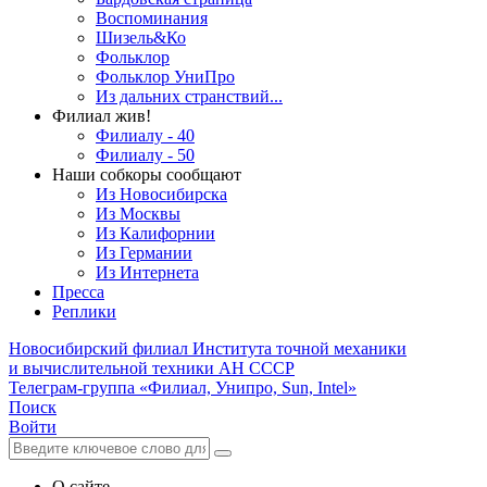
Воспоминания
Шизель&Ко
Фольклор
Фольклор УниПро
Из дальних странствий...
Филиал жив!
Филиалу - 40
Филиалу - 50
Наши собкоры сообщают
Из Новосибирска
Из Москвы
Из Калифорнии
Из Германии
Из Интернета
Пресса
Реплики
Новосибирский филиал
Института точной механики
и вычислительной техники АН СССР
Телеграм-группа «Филиал, Унипро, Sun, Intel»
Поиск
Войти
О сайте