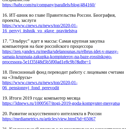
https://habr.com/ru/company/parallels/blog/484160/
16. ИТ-шник во главе Правительства России. Биография,
проекты, заслуги
https://www.cnews.ru/news/top/2020-01-
16_pervyj_itshnik_vo_glave_pravitelstva
17. "Эльбрус" идет в массы: Самая крупная закупка
компьютеров на базе российского процессора
https://zen.yandex.ru/media/sdelanounas.ru/elbrus-idet-v-massy-
samaia-krupnaia-zakupka-kompiuterov-na-baze-rossiiskogo-
processora-5e1f35f48d5b5f00ad1e8c9b?&dbr=1
18. Пенсионный фонд переводит работу с лицевыми счетами
на «Эльбрусы»
https://www.cnews.ru/news/top/2020-01-
06_pensionnyj_fond_perevodit
19. Итоги 2019 года: компьютер месяца
https://3dnews.ru/1000567/itogi-2019-goda-kompyuter-mesyatsa
20. Развитие искусственного интеллекта в России
https://mediametrics.ru/articles/view.html?id=65067