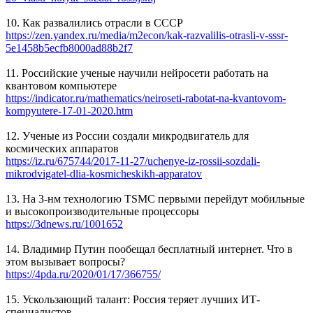
10. Как развалились отрасли в СССР
https://zen.yandex.ru/media/m2econ/kak-razvalilis-otrasli-v-sssr-
5e1458b5ecfb8000ad88b2f7
11. Российские ученые научили нейросети работать на
квантовом компьютере
https://indicator.ru/mathematics/neiroseti-rabotat-na-kvantovom-
kompyutere-17-01-2020.htm
12. Ученые из России создали микродвигатель для
космических аппаратов
https://iz.ru/675744/2017-11-27/uchenye-iz-rossii-sozdali-
mikrodvigatel-dlia-kosmicheskikh-apparatov
13. На 3-нм технологию TSMC первыми перейдут мобильные
и высокопроизводительные процессоры
https://3dnews.ru/1001652
14. Владимир Путин пообещал бесплатный интернет. Что в
этом вызывает вопросы?
https://4pda.ru/2020/01/17/366755/
15. Ускользающий талант: Россия теряет лучших ИТ-
специалистов