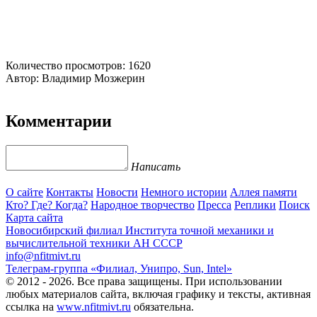
Количество просмотров: 1620
Автор: Владимир Мозжерин
Комментарии
Написать
О сайте
Контакты
Новости
Немного истории
Аллея памяти
Кто? Где? Когда?
Народное творчество
Пресса
Реплики
Поиск
Карта сайта
Новосибирский филиал
Института точной механики и
вычислительной техники АН СССР
info@nfitmivt.ru
Телеграм-группа «Филиал, Унипро, Sun, Intel»
© 2012 - 2026. Все права защищены. При использовании
любых материалов сайта, включая графику и тексты, активная
ссылка на
www.nfitmivt.ru
обязательна.