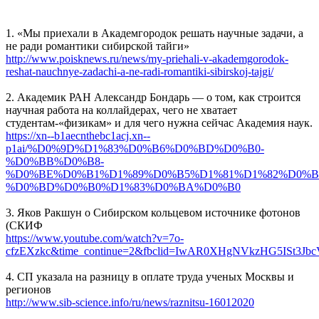
1. «Мы приехали в Академгородок решать научные задачи, а
не ради романтики сибирской тайги»
http://www.poisknews.ru/news/my-priehali-v-akademgorodok-
reshat-nauchnye-zadachi-a-ne-radi-romantiki-sibirskoj-tajgi/
2. Академик РАН Александр Бондарь — о том, как строится
научная работа на коллайдерах, чего не хватает
студентам-«физикам» и для чего нужна сейчас Академия наук.
https://xn--b1aecnthebc1acj.xn--
p1ai/%D0%9D%D1%83%D0%B6%D0%BD%D0%B0-
%D0%BB%D0%B8-
%D0%BE%D0%B1%D1%89%D0%B5%D1%81%D1%82%D0%B
%D0%BD%D0%B0%D1%83%D0%BA%D0%B0
3. Яков Ракшун о Сибирском кольцевом источнике фотонов
(СКИФ
https://www.youtube.com/watch?v=7o-
cfzEXzkc&time_continue=2&fbclid=IwAR0XHgNVkzHG5ISt3Jb
4. СП указала на разницу в оплате труда ученых Москвы и
регионов
http://www.sib-science.info/ru/news/raznitsu-16012020