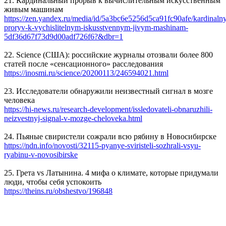
21. Кардинальный прорыв к вычислительным искусственным
живым машинам
https://zen.yandex.ru/media/id/5a3bc6e5256d5ca91fc90afe/kardinalny
proryv-k-vychislitelnym-iskusstvennym-jivym-mashinam-
5df36d67f73d9d00adf726f6?&dbr=1
22. Science (США): российские журналы отозвали более 800
статей после «сенсационного» расследования
https://inosmi.ru/science/20200113/246594021.html
23. Исследователи обнаружили неизвестный сигнал в мозге
человека
https://hi-news.ru/research-development/issledovateli-obnaruzhili-
neizvestnyj-signal-v-mozge-cheloveka.html
24. Пьяные свиристели сожрали всю рябину в Новосибирске
https://ndn.info/novosti/32115-pyanye-sviristeli-sozhrali-vsyu-
ryabinu-v-novosibirske
25. Грета vs Латынина. 4 мифа о климате, которые придумали
люди, чтобы себя успокоить
https://theins.ru/obshestvo/196848