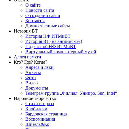
О сайте
Новости сайта
О создании сайта
Контакты
Дружественные сайты
История ВТ
История НФ ИТМиВТ
История ВТ (на английском)
Подкаст об НФ ИТМиВТ
Виртуальный компьютерный музей
Аллея памяти
Кто? Где? Когда?
Адреса и явки
Анкеты
Фото
Видео
Документы
Телеграм-группа „Филиал, Унипро, Sun, Intel“
Народное творчество
Стихи и проза
К юбилеям
Бардовская страница
Воспоминания
Шизель&Ко