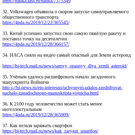
https://nauka.tass.ru/nauka/7375349
32. Volkswagen объявила о скором запуске самоуправляемого
общественного транспорта
https://4pda.ru/2019/12/22/365545/
33. Китай успешно запустил свою самую тяжёлую ракету и
поставил точку на десятилетии
https://4pda.ru/2019/12/28/366157/
34. НАСА сняло на видео самый опасный для Земли астероид
https://hi-tech.mail.ru/news/samyy_opasnyy_dlya_zemli_asteroid/
35. Учёным удалось расшифровать начало загадочного
манускрипта Войнича
http s://hi-news.ru/eto-interesno/uchyonym-udalos-rasshifrovat-
nachalo-zagadochnogo-manuskripta-vojnicha.html
36. К 2100 году человечество может стать менее
интеллектуальным
https://4pda.ru/2019/12/28/365909/
37. Как нельзя заряжать смартфон
https://hi-tech.mail.ru/news/kak_zarygat_smartfon/