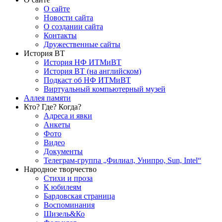
О сайте
Новости сайта
О создании сайта
Контакты
Дружественные сайты
История ВТ
История НФ ИТМиВТ
История ВТ (на английском)
Подкаст об НФ ИТМиВТ
Виртуальный компьютерный музей
Аллея памяти
Кто? Где? Когда?
Адреса и явки
Анкеты
Фото
Видео
Документы
Телеграм-группа „Филиал, Унипро, Sun, Intel“
Народное творчество
Стихи и проза
К юбилеям
Бардовская страница
Воспоминания
Шизель&Ко