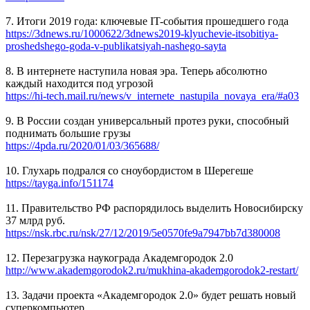
7. Итоги 2019 года: ключевые IT-события прошедшего года
https://3dnews.ru/1000622/3dnews2019-klyuchevie-itsobitiya-
proshedshego-goda-v-publikatsiyah-nashego-sayta
8. В интернете наступила новая эра. Теперь абсолютно
каждый находится под угрозой
https://hi-tech.mail.ru/news/v_internete_nastupila_novaya_era/#a03
9. В России создан универсальный протез руки, способный
поднимать большие грузы
https://4pda.ru/2020/01/03/365688/
10. Глухарь подрался со сноубордистом в Шерегеше
https://tayga.info/151174
11. Правительство РФ распорядилось выделить Новосибирску
37 млрд руб.
https://nsk.rbc.ru/nsk/27/12/2019/5e0570fe9a7947bb7d380008
12. Перезагрузка наукограда Академгородок 2.0
http://www.akademgorodok2.ru/mukhina-akademgorodok2-restart/
13. Задачи проекта «Академгородок 2.0» будет решать новый
суперкомпьютер