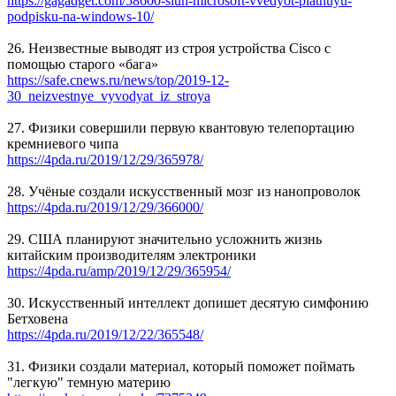
https://gagadget.com/58600-sluh-microsoft-vvedyot-platnuyu-
podpisku-na-windows-10/
26. Неизвестные выводят из строя устройства Cisco с
помощью старого «бага»
https://safe.cnews.ru/news/top/2019-12-
30_neizvestnye_vyvodyat_iz_stroya
27. Физики совершили первую квантовую телепортацию
кремниевого чипа
https://4pda.ru/2019/12/29/365978/
28. Учёные создали искусственный мозг из нанопроволок
https://4pda.ru/2019/12/29/366000/
29. США планируют значительно усложнить жизнь
китайским производителям электроники
https://4pda.ru/amp/2019/12/29/365954/
30. Искусственный интеллект допишет десятую симфонию
Бетховена
https://4pda.ru/2019/12/22/365548/
31. Физики создали материал, который поможет поймать
"легкую" темную материю