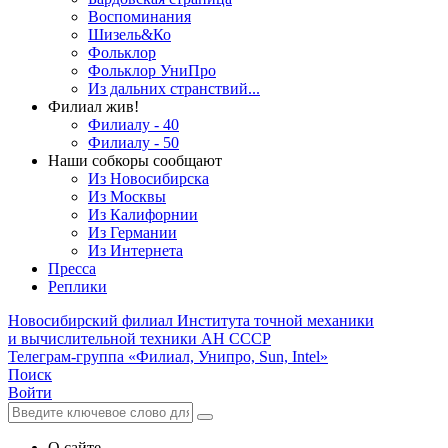
Воспоминания
Шизель&Ко
Фольклор
Фольклор УниПро
Из дальних странствий...
Филиал жив!
Филиалу - 40
Филиалу - 50
Наши собкоры сообщают
Из Новосибирска
Из Москвы
Из Калифорнии
Из Германии
Из Интернета
Пресса
Реплики
Новосибирский филиал
Института точной механики
и вычислительной техники АН СССР
Телеграм-группа «Филиал, Унипро, Sun, Intel»
Поиск
Войти
О сайте