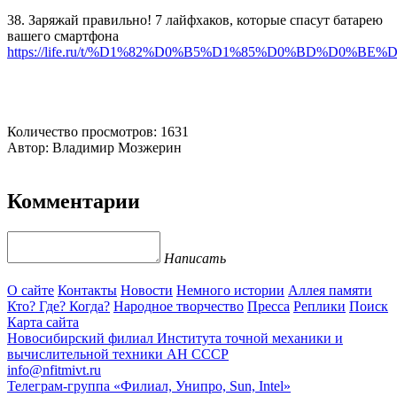
38. Заряжай правильно! 7 лайфхаков, которые спасут батарею
вашего смартфона
https://life.ru/t/%D1%82%D0%B5%D1%85%D0%BD%D0%BE%D0%BB
Количество просмотров: 1631
Автор: Владимир Мозжерин
Комментарии
Написать
О сайте
Контакты
Новости
Немного истории
Аллея памяти
Кто? Где? Когда?
Народное творчество
Пресса
Реплики
Поиск
Карта сайта
Новосибирский филиал
Института точной механики и
вычислительной техники АН СССР
info@nfitmivt.ru
Телеграм-группа «Филиал, Унипро, Sun, Intel»