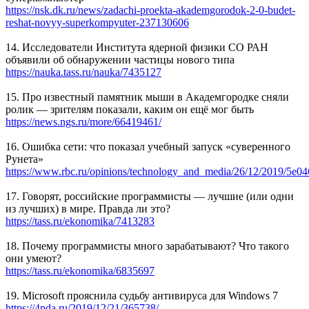
https://nsk.dk.ru/news/zadachi-proekta-akademgorodok-2-0-budet-
reshat-novyy-superkompyuter-237130606
14. Исследователи Института ядерной физики СО РАН
объявили об обнаружении частицы нового типа
https://nauka.tass.ru/nauka/7435127
15. Про известный памятник мыши в Академгородке сняли
ролик — зрителям показали, каким он ещё мог быть
https://news.ngs.ru/more/66419461/
16. Ошибка сети: что показал учебный запуск «суверенного
Рунета»
https://www.rbc.ru/opinions/technology_and_media/26/12/2019/5e
17. Говорят, российские программисты — лучшие (или одни
из лучших) в мире. Правда ли это?
https://tass.ru/ekonomika/7413283
18. Почему программисты много зарабатывают? Что такого
они умеют?
https://tass.ru/ekonomika/6835697
19. Microsoft прояснила судьбу антивируса для Windows 7
https://4pda.ru/2019/12/21/365738/