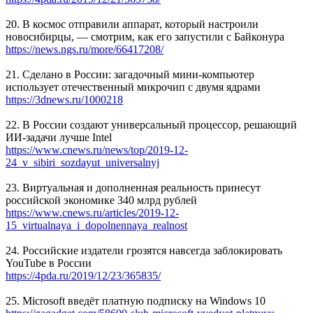
20. В космос отправили аппарат, который настроили
новосибирцы, — смотрим, как его запустили с Байконура
https://news.ngs.ru/more/66417208/
21. Сделано в России: загадочный мини-компьютер
использует отечественный микрочип с двумя ядрами
https://3dnews.ru/1000218
22. В России создают универсальный процессор, решающий
ИИ-задачи лучше Intel
https://www.cnews.ru/news/top/2019-12-
24_v_sibiri_sozdayut_universalnyj
23. Виртуальная и дополненная реальность принесут
российской экономике 340 млрд рублей
https://www.cnews.ru/articles/2019-12-
15_virtualnaya_i_dopolnennaya_realnost
24. Российские издатели грозятся навсегда заблокировать
YouTube в России
https://4pda.ru/2019/12/23/365835/
25. Microsoft введёт платную подписку на Windows 10