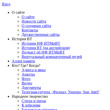
Вход
О сайте
О сайте
Новости сайта
О создании сайта
Контакты
Дружественные сайты
История ВТ
История НФ ИТМиВТ
История ВТ (на английском)
Подкаст об НФ ИТМиВТ
Виртуальный компьютерный музей
Аллея памяти
Кто? Где? Когда?
Адреса и явки
Анкеты
Фото
Видео
Документы
Телеграм-группа „Филиал, Унипро, Sun, Intel“
Народное творчество
Стихи и проза
К юбилеям
Бардовская страница