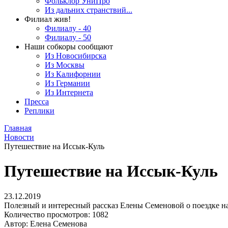
Фольклор УниПро
Из дальних странствий...
Филиал жив!
Филиалу - 40
Филиалу - 50
Наши собкоры сообщают
Из Новосибирска
Из Москвы
Из Калифорнии
Из Германии
Из Интернета
Пресса
Реплики
Главная
Новости
Путешествие на Иссык-Куль
Путешествие на Иссык-Куль
23.12.2019
Полезный и интересный рассказ Елены Семеновой о поездке н
Количество просмотров: 1082
Автор: Елена Семенова