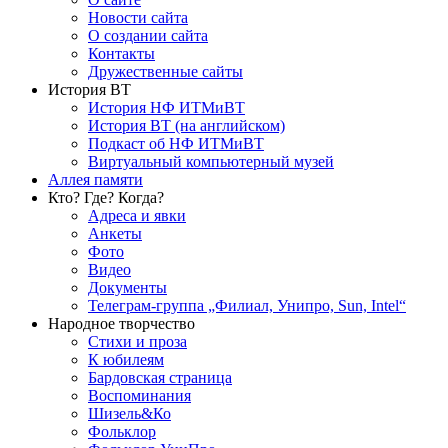
Новости сайта
О создании сайта
Контакты
Дружественные сайты
История ВТ
История НФ ИТМиВТ
История ВТ (на английском)
Подкаст об НФ ИТМиВТ
Виртуальный компьютерный музей
Аллея памяти
Кто? Где? Когда?
Адреса и явки
Анкеты
Фото
Видео
Документы
Телеграм-группа „Филиал, Унипро, Sun, Intel“
Народное творчество
Стихи и проза
К юбилеям
Бардовская страница
Воспоминания
Шизель&Ко
Фольклор