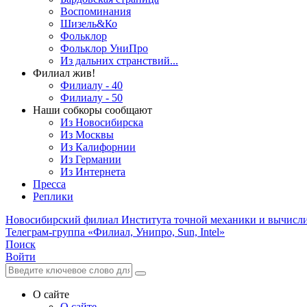
Воспоминания
Шизель&Ко
Фольклор
Фольклор УниПро
Из дальних странствий...
Филиал жив!
Филиалу - 40
Филиалу - 50
Наши собкоры сообщают
Из Новосибирска
Из Москвы
Из Калифорнии
Из Германии
Из Интернета
Пресса
Реплики
Новосибирский филиал
Института точной механики и вычисл
Телеграм-группа «Филиал, Унипро, Sun, Intel»
Поиск
Войти
О сайте
О сайте