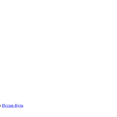
а
Иссык-Куль