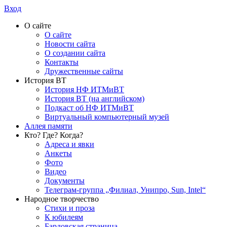
Вход
О сайте
О сайте
Новости сайта
О создании сайта
Контакты
Дружественные сайты
История ВТ
История НФ ИТМиВТ
История ВТ (на английском)
Подкаст об НФ ИТМиВТ
Виртуальный компьютерный музей
Аллея памяти
Кто? Где? Когда?
Адреса и явки
Анкеты
Фото
Видео
Документы
Телеграм-группа „Филиал, Унипро, Sun, Intel“
Народное творчество
Стихи и проза
К юбилеям
Бардовская страница