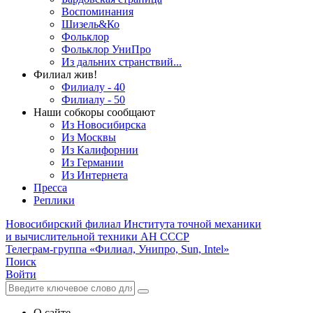
Воспоминания
Шизель&Ко
Фольклор
Фольклор УниПро
Из дальних странствий...
Филиал жив!
Филиалу - 40
Филиалу - 50
Наши собкоры сообщают
Из Новосибирска
Из Москвы
Из Калифорнии
Из Германии
Из Интернета
Пресса
Реплики
Новосибирский филиал
Института точной механики
и вычислительной техники АН СССР
Телеграм-группа «Филиал, Унипро, Sun, Intel»
Поиск
Войти
О сайте