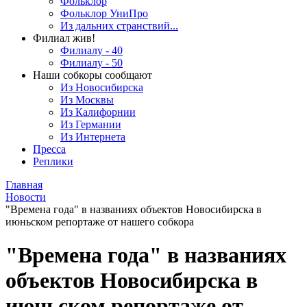
Фольклор
Фольклор УниПро
Из дальних странствий...
Филиал жив!
Филиалу - 40
Филиалу - 50
Наши собкоры сообщают
Из Новосибирска
Из Москвы
Из Калифорнии
Из Германии
Из Интернета
Пресса
Реплики
Главная
Новости
"Времена года" в названиях объектов Новосибирска в
июньском репортаже от нашего собкора
"Времена года" в названиях
объектов Новосибирска в
июньском репортаже от