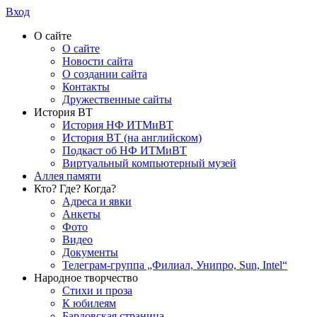
Вход
О сайте
О сайте
Новости сайта
О создании сайта
Контакты
Дружественные сайты
История ВТ
История НФ ИТМиВТ
История ВТ (на английском)
Подкаст об НФ ИТМиВТ
Виртуальный компьютерный музей
Аллея памяти
Кто? Где? Когда?
Адреса и явки
Анкеты
Фото
Видео
Документы
Телеграм-группа „Филиал, Унипро, Sun, Intel“
Народное творчество
Стихи и проза
К юбилеям
Бардовская страница