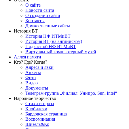
О сайте
Новости сайта
О создании сайта
Контакты
Дружественные сайты
История ВТ
История НФ ИТМиВТ
История ВТ (на английском)
Подкаст об НФ ИТМиВТ
Виртуальный компьютерный музей
Аллея памяти
Кто? Где? Когда?
Адреса и явки
Анкеты
Фото
Видео
Документы
Телеграм-группа „Филиал, Унипро, Sun, Intel“
Народное творчество
Стихи и проза
К юбилеям
Бардовская страница
Воспоминания
Шизель&Ко