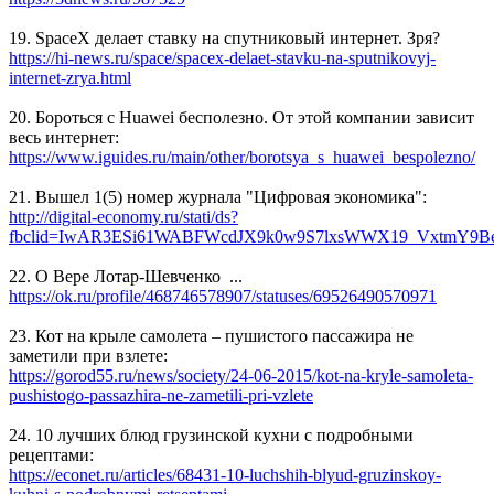
19. SpaceX делает ставку на спутниковый интернет. Зря?
https://hi-news.ru/space/spacex-delaet-stavku-na-sputnikovyj-
internet-zrya.html
20. Бороться с Huawei бесполезно. От этой компании зависит
весь интернет:
https://www.iguides.ru/main/other/borotsya_s_huawei_bespolezno/
21. Вышел 1(5) номер журнала "Цифровая экономика":
http://digital-economy.ru/stati/ds?
fbclid=IwAR3ESi61WABFWcdJX9k0w9S7lxsWWX19_VxtmY9Be
22. О Вере Лотар-Шевченко ...
https://ok.ru/profile/468746578907/statuses/69526490570971
23. Кот на крыле самолета – пушистого пассажира не
заметили при взлете:
https://gorod55.ru/news/society/24-06-2015/kot-na-kryle-samoleta-
pushistogo-passazhira-ne-zametili-pri-vzlete
24. 10 лучших блюд грузинской кухни с подробными
рецептами:
https://econet.ru/articles/68431-10-luchshih-blyud-gruzinskoy-