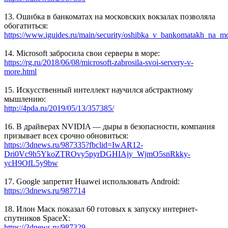
13. Ошибка в банкоматах на московских вокзалах позволяла
обогатиться:
https://www.iguides.ru/main/security/oshibka_v_bankomatakh_na_m
14. Microsoft забросила свои серверы в море:
https://rg.ru/2018/06/08/microsoft-zabrosila-svoi-servery-v-
more.html
15. Искусственный интеллект научился абстрактному
мышлению:
http://4pda.ru/2019/05/13/357385/
16. В драйверах NVIDIA — дыры в безопасности, компания
призывает всех срочно обновиться:
https://3dnews.ru/987335?fbclid=IwAR12-
Dri0Vc9h5YkoZTROvy5pyrDGHIAjy_WjmO5snRkky-
ycH9OfL5y9bw
17. Google запретит Huawei использовать Android:
https://3dnews.ru/987714
18. Илон Маск показал 60 готовых к запуску интернет-
спутников SpaceX:
https://3dnews.ru/987329