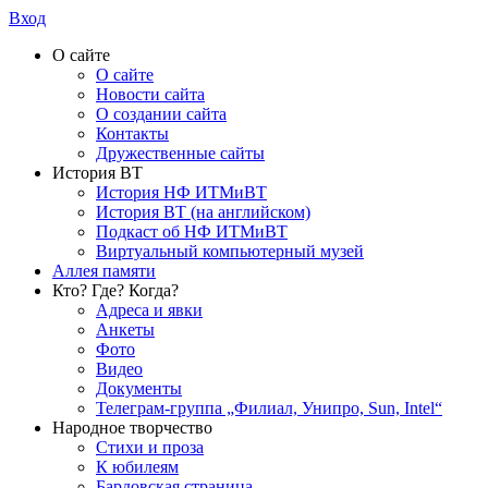
Вход
О сайте
О сайте
Новости сайта
О создании сайта
Контакты
Дружественные сайты
История ВТ
История НФ ИТМиВТ
История ВТ (на английском)
Подкаст об НФ ИТМиВТ
Виртуальный компьютерный музей
Аллея памяти
Кто? Где? Когда?
Адреса и явки
Анкеты
Фото
Видео
Документы
Телеграм-группа „Филиал, Унипро, Sun, Intel“
Народное творчество
Стихи и проза
К юбилеям
Бардовская страница