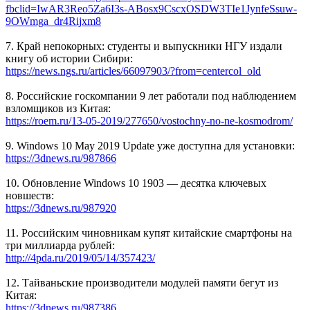
fbclid=IwAR3Reo5Za6I3s-ABosx9CscxOSDW3TIe1JynfeSsuw-
9OWmga_dr4Rijxm8
7. Край непокорных: студенты и выпускники НГУ издали
книгу об истории Сибири:
https://news.ngs.ru/articles/66097903/?from=centercol_old
8. Российские госкомпании 9 лет работали под наблюдением
взломщиков из Китая:
https://roem.ru/13-05-2019/277650/vostochny-no-ne-kosmodrom/
9. Windows 10 May 2019 Update уже доступна для установки:
https://3dnews.ru/987866
10. Обновление Windows 10 1903 — десятка ключевых
новшеств:
https://3dnews.ru/987920
11. Российским чиновникам купят китайские смартфоны на
три миллиарда рублей:
http://4pda.ru/2019/05/14/357423/
12. Тайваньские производители модулей памяти бегут из
Китая:
https://3dnews.ru/987386