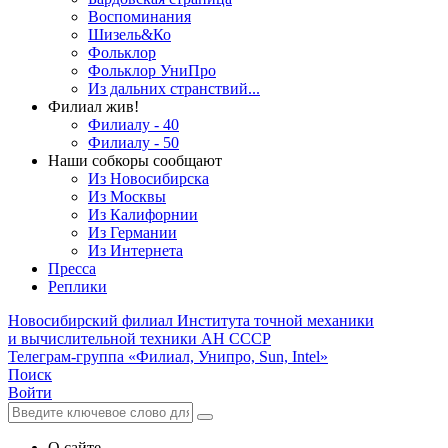
Воспоминания
Шизель&Ко
Фольклор
Фольклор УниПро
Из дальних странствий...
Филиал жив!
Филиалу - 40
Филиалу - 50
Наши собкоры сообщают
Из Новосибирска
Из Москвы
Из Калифорнии
Из Германии
Из Интернета
Пресса
Реплики
Новосибирский филиал
Института точной механики
и вычислительной техники АН СССР
Телеграм-группа «Филиал, Унипро, Sun, Intel»
Поиск
Войти
О сайте