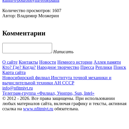
kuhni-s-podrobnymi-retseptami
Количество просмотров: 1607
Автор: Владимир Мозжерин
Комментарии
Написать
О сайте
Контакты
Новости
Немного истории
Аллея памяти
Кто? Где? Когда?
Народное творчество
Пресса
Реплики
Поиск
Карта сайта
Новосибирский филиал
Института точной механики и
вычислительной техники АН СССР
info@nfitmivt.ru
Телеграм-группа «Филиал, Унипро, Sun, Intel»
© 2012 - 2026. Все права защищены. При использовании
любых материалов сайта, включая графику и тексты, активная
ссылка на
www.nfitmivt.ru
обязательна.