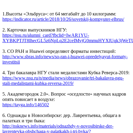
1.Высоты «Эльбруса»: от 64 мегабайт до 10 килограмм:
https://indicator.ru/article/2018/10/26/sovetskij-kompyuter-elbrus/
2. Карточки выпускников НГУ:
https://nsu.ru/alumni_card?fbclid=IwAR1YU-
XYBKPTJT8IhecGL5z6NpLq2E2ceIMvjG0mmuHYXlUqk3jWeT
3. СО РАН и Huawei определяют форматы инвестиций:
http://www.sbras.info/news/so-ran-i-huawei-opredelyayut-formaty-
investitsii
4. Три бакалавра НГУ стали медалистами Кубка Реверса-2019:
https://www.nsu.ru/n/media/news/obrazovanie/tri-bakalavra-ngu-
stali-medalistami-kubka-reversa-2019/
5. Академгородок 2.0». Вопрос «оседлости» научных кадров
опять повисает в воздухе:
https://tayga.info/146502
6. Однажды в Новосибирске: дер. Лаврентьевка, общага в
палатках и три быка:
http://nsknews.info/materials/odnazhdy-v-novosibirske-der-
lavrentevka-obshchaga-v-palatkakh-i-tri-byka/?