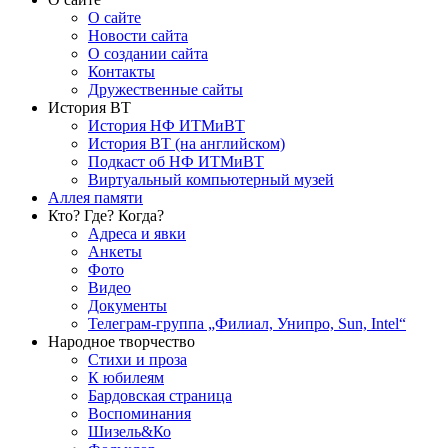
О сайте
Новости сайта
О создании сайта
Контакты
Дружественные сайты
История ВТ
История НФ ИТМиВТ
История ВТ (на английском)
Подкаст об НФ ИТМиВТ
Виртуальный компьютерный музей
Аллея памяти
Кто? Где? Когда?
Адреса и явки
Анкеты
Фото
Видео
Документы
Телеграм-группа „Филиал, Унипро, Sun, Intel“
Народное творчество
Стихи и проза
К юбилеям
Бардовская страница
Воспоминания
Шизель&Ко