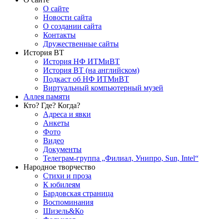
О сайте
Новости сайта
О создании сайта
Контакты
Дружественные сайты
История ВТ
История НФ ИТМиВТ
История ВТ (на английском)
Подкаст об НФ ИТМиВТ
Виртуальный компьютерный музей
Аллея памяти
Кто? Где? Когда?
Адреса и явки
Анкеты
Фото
Видео
Документы
Телеграм-группа „Филиал, Унипро, Sun, Intel“
Народное творчество
Стихи и проза
К юбилеям
Бардовская страница
Воспоминания
Шизель&Ко