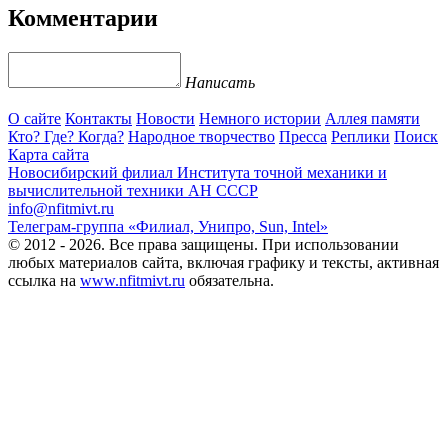
Комментарии
Написать
О сайте
Контакты
Новости
Немного истории
Аллея памяти
Кто? Где? Когда?
Народное творчество
Пресса
Реплики
Поиск
Карта сайта
Новосибирский филиал
Института точной механики и
вычислительной техники АН СССР
info@nfitmivt.ru
Телеграм-группа «Филиал, Унипро, Sun, Intel»
© 2012 - 2026. Все права защищены. При использовании
любых материалов сайта, включая графику и тексты, активная
ссылка на
www.nfitmivt.ru
обязательна.