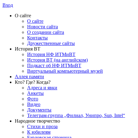
Вход
О сайте
О сайте
Новости сайта
О создании сайта
Контакты
Дружественные сайты
История ВТ
История НФ ИТМиВТ
История ВТ (на английском)
Подкаст об НФ ИТМиВТ
Виртуальный компьютерный музей
Аллея памяти
Кто? Где? Когда?
Адреса и явки
Анкеты
Фото
Видео
Документы
Телеграм-группа „Филиал, Унипро, Sun, Intel“
Народное творчество
Стихи и проза
К юбилеям
Бардовская страница