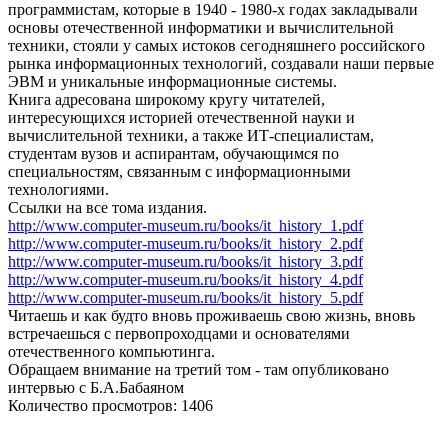
программистам, которые в 1940 - 1980-х годах закладывали
основы отечественной информатики и вычислительной
техники, стояли у самых истоков сегодняшнего российского
рынка информационных технологий, создавали наши первые
ЭВМ и уникальные информационные системы.
Книга адресована широкому кругу читателей,
интересующихся историей отечественной науки и
вычислительной техники, а также ИТ-специалистам,
студентам вузов и аспирантам, обучающимся по
специальностям, связанным с информационными
технологиями.
Ссылки на все тома издания.
http://www.computer-museum.ru/books/it_history_1.pdf
http://www.computer-museum.ru/books/it_history_2.pdf
http://www.computer-museum.ru/books/it_history_3.pdf
http://www.computer-museum.ru/books/it_history_4.pdf
http://www.computer-museum.ru/books/it_history_5.pdf
Читаешь и как будто вновь проживаешь свою жизнь, вновь
встречаешься с первопроходцами и основателями
отечественного компьютинга.
Обращаем внимание на третий том - там опубликовано
интервью с Б.А.Бабаяном
Количество просмотров: 1406