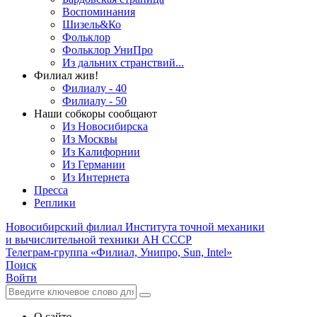
Воспоминания
Шизель&Ко
Фольклор
Фольклор УниПро
Из дальних странствий...
Филиал жив!
Филиалу - 40
Филиалу - 50
Наши собкоры сообщают
Из Новосибирска
Из Москвы
Из Калифорнии
Из Германии
Из Интернета
Пресса
Реплики
Новосибирский филиал
Института точной механики
и вычислительной техники АН СССР
Телеграм-группа «Филиал, Унипро, Sun, Intel»
Поиск
Войти
О сайте